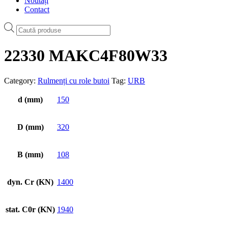
Noutăți
Contact
Products
search
22330 MAKC4F80W33
Category:
Rulmenți cu role butoi
Tag:
URB
d (mm)
150
D (mm)
320
B (mm)
108
dyn. Cr (KN)
1400
stat. C0r (KN)
1940