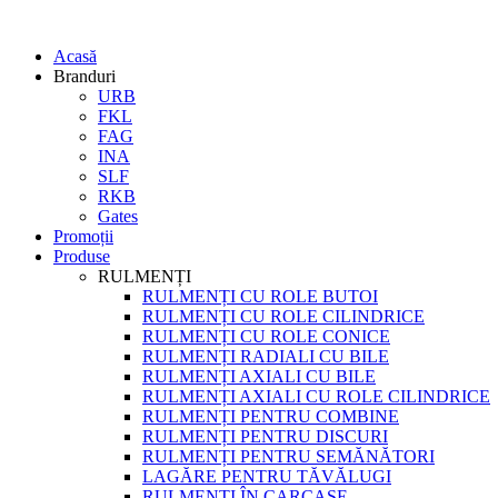
Acasă
Branduri
URB
FKL
FAG
INA
SLF
RKB
Gates
Promoții
Produse
RULMENȚI
RULMENȚI CU ROLE BUTOI
RULMENȚI CU ROLE CILINDRICE
RULMENȚI CU ROLE CONICE
RULMENȚI RADIALI CU BILE
RULMENȚI AXIALI CU BILE
RULMENȚI AXIALI CU ROLE CILINDRICE
RULMENȚI PENTRU COMBINE
RULMENȚI PENTRU DISCURI
RULMENȚI PENTRU SEMĂNĂTORI
LAGĂRE PENTRU TĂVĂLUGI
RULMENȚI ÎN CARCASE