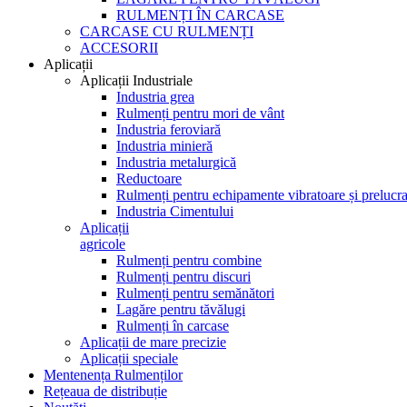
RULMENȚI ÎN CARCASE
CARCASE CU RULMENȚI
ACCESORII
Aplicații
Aplicații Industriale
Industria grea
Rulmenți pentru mori de vânt
Industria feroviară
Industria minieră
Industria metalurgică
Reductoare
Rulmenți pentru echipamente vibratoare și prelucra
Industria Cimentului
Aplicații
agricole
Rulmenți pentru combine
Rulmenți pentru discuri
Rulmenți pentru semănători
Lagăre pentru tăvălugi
Rulmenți în carcase
Aplicații de mare precizie
Aplicații speciale
Mentenența Rulmenților
Rețeaua de distribuție