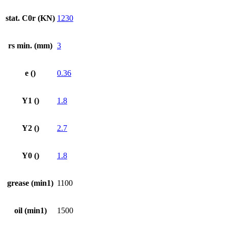
stat. C0r (KN)
1230
rs min. (mm)
3
e ()
0.36
Y1 ()
1.8
Y2 ()
2.7
Y0 ()
1.8
grease (min1)
1100
oil (min1)
1500