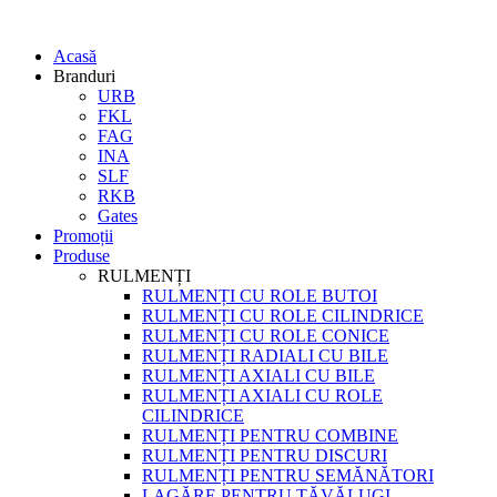
Acasă
Branduri
URB
FKL
FAG
INA
SLF
RKB
Gates
Promoții
Produse
RULMENȚI
RULMENȚI CU ROLE BUTOI
RULMENȚI CU ROLE CILINDRICE
RULMENȚI CU ROLE CONICE
RULMENȚI RADIALI CU BILE
RULMENȚI AXIALI CU BILE
RULMENȚI AXIALI CU ROLE
CILINDRICE
RULMENȚI PENTRU COMBINE
RULMENȚI PENTRU DISCURI
RULMENȚI PENTRU SEMĂNĂTORI
LAGĂRE PENTRU TĂVĂLUGI