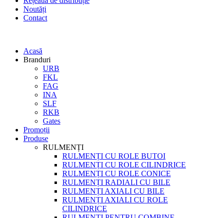
Rețeaua de distribuție
Noutăți
Contact
Acasă
Branduri
URB
FKL
FAG
INA
SLF
RKB
Gates
Promoții
Produse
RULMENȚI
RULMENȚI CU ROLE BUTOI
RULMENȚI CU ROLE CILINDRICE
RULMENȚI CU ROLE CONICE
RULMENȚI RADIALI CU BILE
RULMENȚI AXIALI CU BILE
RULMENȚI AXIALI CU ROLE
CILINDRICE
RULMENȚI PENTRU COMBINE