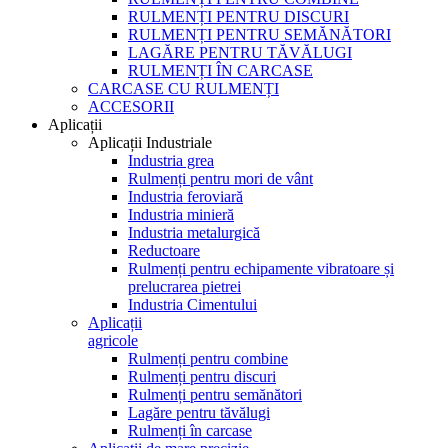
RULMENȚI PENTRU DISCURI
RULMENȚI PENTRU SEMĂNĂTORI
LAGĂRE PENTRU TĂVĂLUGI
RULMENȚI ÎN CARCASE
CARCASE CU RULMENȚI
ACCESORII
Aplicații
Aplicații Industriale
Industria grea
Rulmenți pentru mori de vânt
Industria feroviară
Industria minieră
Industria metalurgică
Reductoare
Rulmenți pentru echipamente vibratoare și
prelucrarea pietrei
Industria Cimentului
Aplicații
agricole
Rulmenți pentru combine
Rulmenți pentru discuri
Rulmenți pentru semănători
Lagăre pentru tăvălugi
Rulmenți în carcase