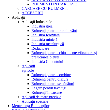
RULMENȚI ÎN CARCASE
CARCASE CU RULMENȚI
ACCESORII
Aplicații
Aplicații Industriale
Industria grea
Rulmenți pentru mori de vânt
Industria feroviară
Industria minieră
Industria metalurgică
Reductoare
Rulmenți pentru echipamente vibratoare și
prelucrarea pietrei
Industria Cimentului
Aplicații
agricole
Rulmenți pentru combine
Rulmenți pentru discuri
Rulmenți pentru semănători
Lagăre pentru tăvălugi
Rulmenți în carcase
Aplicații de mare precizie
Aplicații speciale
Mentenența Rulmenților