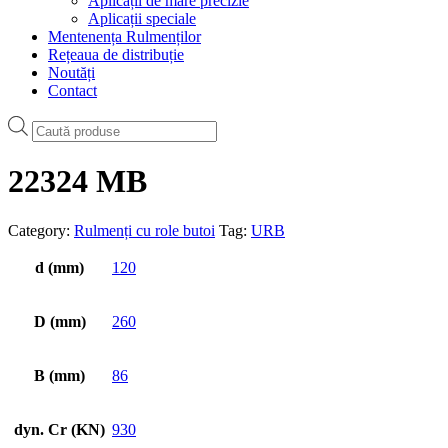
Aplicații de mare precizie
Aplicații speciale
Mentenența Rulmenților
Rețeaua de distribuție
Noutăți
Contact
Products
search
22324 MB
Category:
Rulmenți cu role butoi
Tag:
URB
d (mm)
120
D (mm)
260
B (mm)
86
dyn. Cr (KN)
930