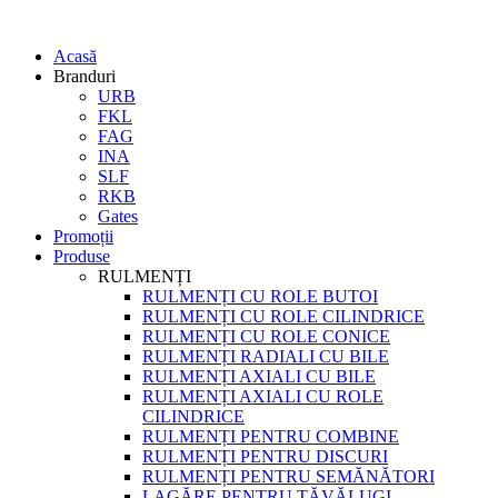
Acasă
Branduri
URB
FKL
FAG
INA
SLF
RKB
Gates
Promoții
Produse
RULMENȚI
RULMENȚI CU ROLE BUTOI
RULMENȚI CU ROLE CILINDRICE
RULMENȚI CU ROLE CONICE
RULMENȚI RADIALI CU BILE
RULMENȚI AXIALI CU BILE
RULMENȚI AXIALI CU ROLE
CILINDRICE
RULMENȚI PENTRU COMBINE
RULMENȚI PENTRU DISCURI
RULMENȚI PENTRU SEMĂNĂTORI
LAGĂRE PENTRU TĂVĂLUGI