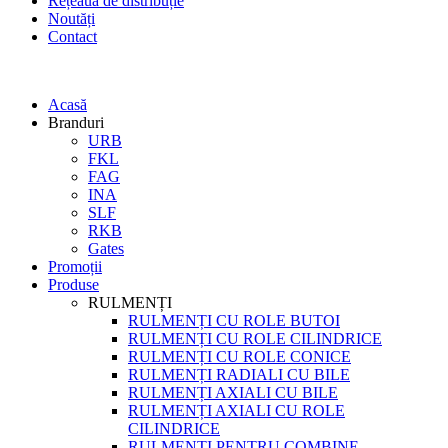
Rețeaua de distribuție
Noutăți
Contact
Acasă
Branduri
URB
FKL
FAG
INA
SLF
RKB
Gates
Promoții
Produse
RULMENȚI
RULMENȚI CU ROLE BUTOI
RULMENȚI CU ROLE CILINDRICE
RULMENȚI CU ROLE CONICE
RULMENȚI RADIALI CU BILE
RULMENȚI AXIALI CU BILE
RULMENȚI AXIALI CU ROLE
CILINDRICE
RULMENȚI PENTRU COMBINE