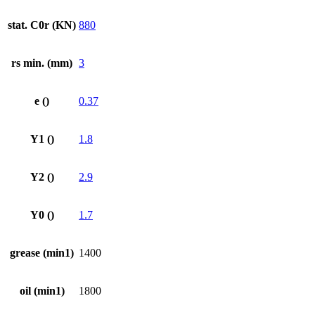
stat. C0r (KN)
880
rs min. (mm)
3
e ()
0.37
Y1 ()
1.8
Y2 ()
2.9
Y0 ()
1.7
grease (min1)
1400
oil (min1)
1800