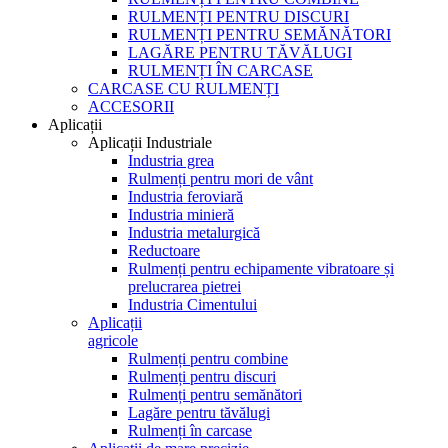
RULMENȚI PENTRU DISCURI
RULMENȚI PENTRU SEMĂNĂTORI
LAGĂRE PENTRU TĂVĂLUGI
RULMENȚI ÎN CARCASE
CARCASE CU RULMENȚI
ACCESORII
Aplicații
Aplicații Industriale
Industria grea
Rulmenți pentru mori de vânt
Industria feroviară
Industria minieră
Industria metalurgică
Reductoare
Rulmenți pentru echipamente vibratoare și
prelucrarea pietrei
Industria Cimentului
Aplicații
agricole
Rulmenți pentru combine
Rulmenți pentru discuri
Rulmenți pentru semănători
Lagăre pentru tăvălugi
Rulmenți în carcase