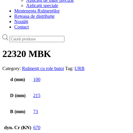
Aplicații de mare precizie
Aplicații speciale
Mentenența Rulmenților
Rețeaua de distribuție
Noutăți
Contact
Products
search
22320 MBK
Category:
Rulmenți cu role butoi
Tag:
URB
d (mm)
100
D (mm)
215
B (mm)
73
dyn. Cr (KN)
670