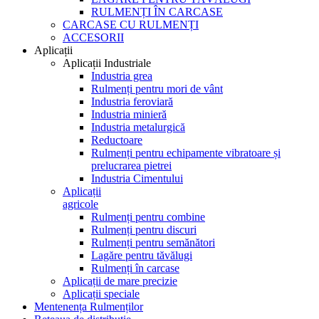
RULMENȚI ÎN CARCASE
CARCASE CU RULMENȚI
ACCESORII
Aplicații
Aplicații Industriale
Industria grea
Rulmenți pentru mori de vânt
Industria feroviară
Industria minieră
Industria metalurgică
Reductoare
Rulmenți pentru echipamente vibratoare și
prelucrarea pietrei
Industria Cimentului
Aplicații
agricole
Rulmenți pentru combine
Rulmenți pentru discuri
Rulmenți pentru semănători
Lagăre pentru tăvălugi
Rulmenți în carcase
Aplicații de mare precizie
Aplicații speciale
Mentenența Rulmenților