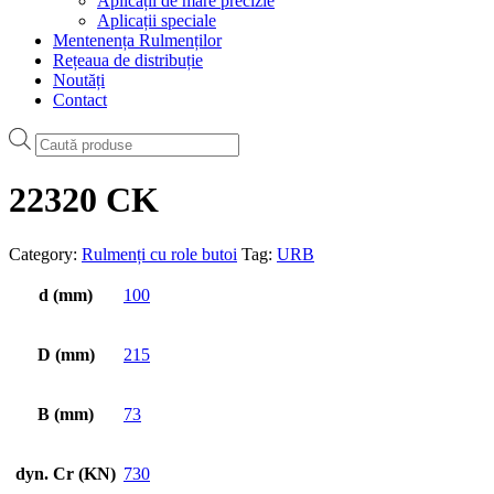
Aplicații de mare precizie
Aplicații speciale
Mentenența Rulmenților
Rețeaua de distribuție
Noutăți
Contact
Products
search
22320 CK
Category:
Rulmenți cu role butoi
Tag:
URB
d (mm)
100
D (mm)
215
B (mm)
73
dyn. Cr (KN)
730