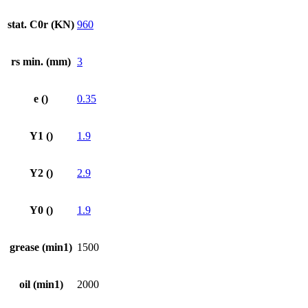
stat. C0r (KN)
960
rs min. (mm)
3
e ()
0.35
Y1 ()
1.9
Y2 ()
2.9
Y0 ()
1.9
grease (min1)
1500
oil (min1)
2000