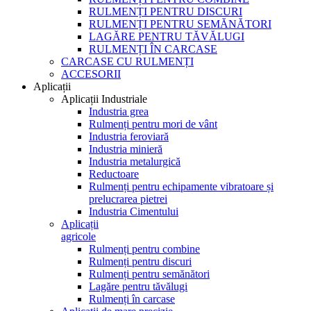
RULMENȚI PENTRU DISCURI
RULMENȚI PENTRU SEMĂNĂTORI
LAGĂRE PENTRU TĂVĂLUGI
RULMENȚI ÎN CARCASE
CARCASE CU RULMENȚI
ACCESORII
Aplicații
Aplicații Industriale
Industria grea
Rulmenți pentru mori de vânt
Industria feroviară
Industria minieră
Industria metalurgică
Reductoare
Rulmenți pentru echipamente vibratoare și
prelucrarea pietrei
Industria Cimentului
Aplicații
agricole
Rulmenți pentru combine
Rulmenți pentru discuri
Rulmenți pentru semănători
Lagăre pentru tăvălugi
Rulmenți în carcase