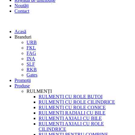
Rețeaua de distribuție
Noutăți
Contact
Acasă
Branduri
URB
FKL
FAG
INA
SLF
RKB
Gates
Promoții
Produse
RULMENȚI
RULMENȚI CU ROLE BUTOI
RULMENȚI CU ROLE CILINDRICE
RULMENȚI CU ROLE CONICE
RULMENȚI RADIALI CU BILE
RULMENȚI AXIALI CU BILE
RULMENȚI AXIALI CU ROLE
CILINDRICE
RULMENȚI PENTRU COMBINE