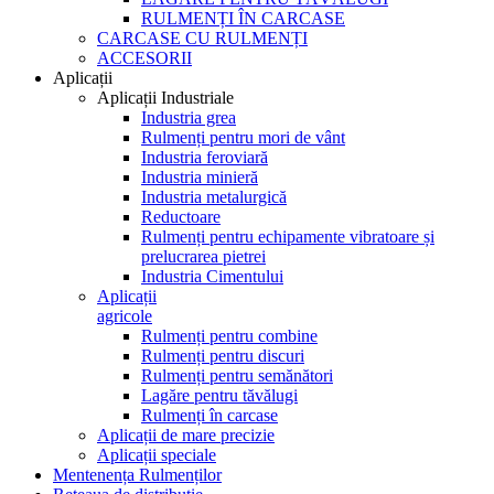
RULMENȚI ÎN CARCASE
CARCASE CU RULMENȚI
ACCESORII
Aplicații
Aplicații Industriale
Industria grea
Rulmenți pentru mori de vânt
Industria feroviară
Industria minieră
Industria metalurgică
Reductoare
Rulmenți pentru echipamente vibratoare și
prelucrarea pietrei
Industria Cimentului
Aplicații
agricole
Rulmenți pentru combine
Rulmenți pentru discuri
Rulmenți pentru semănători
Lagăre pentru tăvălugi
Rulmenți în carcase
Aplicații de mare precizie
Aplicații speciale
Mentenența Rulmenților