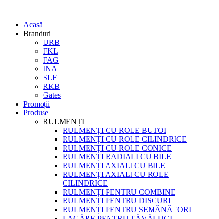
Acasă
Branduri
URB
FKL
FAG
INA
SLF
RKB
Gates
Promoții
Produse
RULMENȚI
RULMENȚI CU ROLE BUTOI
RULMENȚI CU ROLE CILINDRICE
RULMENȚI CU ROLE CONICE
RULMENȚI RADIALI CU BILE
RULMENȚI AXIALI CU BILE
RULMENȚI AXIALI CU ROLE
CILINDRICE
RULMENȚI PENTRU COMBINE
RULMENȚI PENTRU DISCURI
RULMENȚI PENTRU SEMĂNĂTORI
LAGĂRE PENTRU TĂVĂLUGI