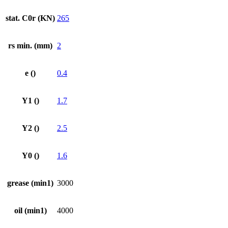
stat. C0r (KN)
265
rs min. (mm)
2
e ()
0.4
Y1 ()
1.7
Y2 ()
2.5
Y0 ()
1.6
grease (min1)
3000
oil (min1)
4000