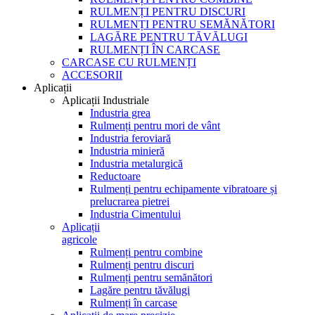
RULMENȚI PENTRU DISCURI
RULMENȚI PENTRU SEMĂNĂTORI
LAGĂRE PENTRU TĂVĂLUGI
RULMENȚI ÎN CARCASE
CARCASE CU RULMENȚI
ACCESORII
Aplicații
Aplicații Industriale
Industria grea
Rulmenți pentru mori de vânt
Industria feroviară
Industria minieră
Industria metalurgică
Reductoare
Rulmenți pentru echipamente vibratoare și
prelucrarea pietrei
Industria Cimentului
Aplicații
agricole
Rulmenți pentru combine
Rulmenți pentru discuri
Rulmenți pentru semănători
Lagăre pentru tăvălugi
Rulmenți în carcase