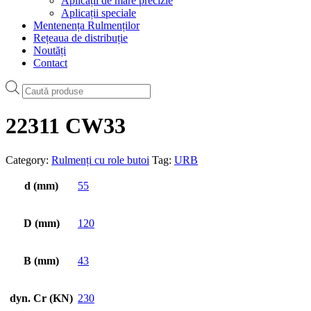
Aplicații de mare precizie
Aplicații speciale
Mentenența Rulmenților
Rețeaua de distribuție
Noutăți
Contact
Products
search
22311 CW33
Category:
Rulmenți cu role butoi
Tag:
URB
d (mm)
55
D (mm)
120
B (mm)
43
dyn. Cr (KN)
230