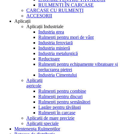
RULMENȚI ÎN CARCASE
CARCASE CU RULMENȚI
ACCESORII
Aplicații
Aplicații Industriale
Industria grea
Rulmenți pentru mori de vânt
Industria feroviară
Industria minieră
Industria metalurgică
Reductoare
Rulmenți pentru echipamente vibratoare și
prelucrarea pietrei
Industria Cimentului
Aplicații
agricole
Rulmenți pentru combine
Rulmenți pentru discuri
Rulmenți pentru semănători
Lagăre pentru tăvălugi
Rulmenți în carcase
Aplicații de mare precizie
Aplicații speciale
Mentenența Rulmenților