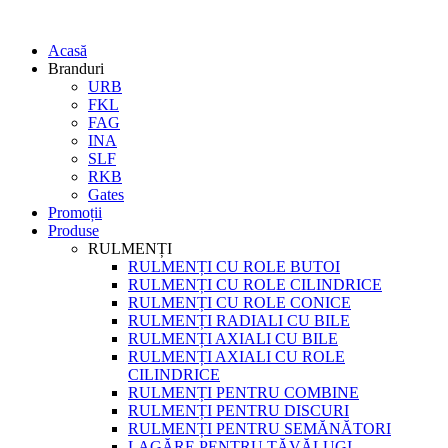
Acasă
Branduri
URB
FKL
FAG
INA
SLF
RKB
Gates
Promoții
Produse
RULMENȚI
RULMENȚI CU ROLE BUTOI
RULMENȚI CU ROLE CILINDRICE
RULMENȚI CU ROLE CONICE
RULMENȚI RADIALI CU BILE
RULMENȚI AXIALI CU BILE
RULMENȚI AXIALI CU ROLE
CILINDRICE
RULMENȚI PENTRU COMBINE
RULMENȚI PENTRU DISCURI
RULMENȚI PENTRU SEMĂNĂTORI
LAGĂRE PENTRU TĂVĂLUGI