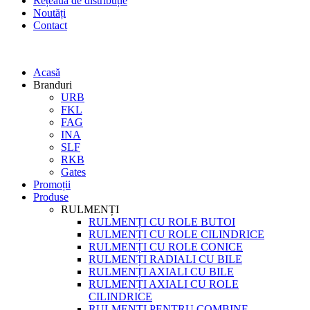
Rețeaua de distribuție
Noutăți
Contact
Acasă
Branduri
URB
FKL
FAG
INA
SLF
RKB
Gates
Promoții
Produse
RULMENȚI
RULMENȚI CU ROLE BUTOI
RULMENȚI CU ROLE CILINDRICE
RULMENȚI CU ROLE CONICE
RULMENȚI RADIALI CU BILE
RULMENȚI AXIALI CU BILE
RULMENȚI AXIALI CU ROLE
CILINDRICE
RULMENȚI PENTRU COMBINE