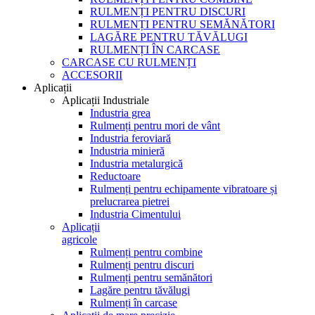
RULMENȚI PENTRU DISCURI
RULMENȚI PENTRU SEMĂNĂTORI
LAGĂRE PENTRU TĂVĂLUGI
RULMENȚI ÎN CARCASE
CARCASE CU RULMENȚI
ACCESORII
Aplicații
Aplicații Industriale
Industria grea
Rulmenți pentru mori de vânt
Industria feroviară
Industria minieră
Industria metalurgică
Reductoare
Rulmenți pentru echipamente vibratoare și
prelucrarea pietrei
Industria Cimentului
Aplicații
agricole
Rulmenți pentru combine
Rulmenți pentru discuri
Rulmenți pentru semănători
Lagăre pentru tăvălugi
Rulmenți în carcase