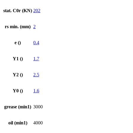
stat. C0r (KN)
202
rs min. (mm)
2
e ()
0.4
Y1 ()
1.7
Y2 ()
2.5
Y0 ()
1.6
grease (min1)
3000
oil (min1)
4000