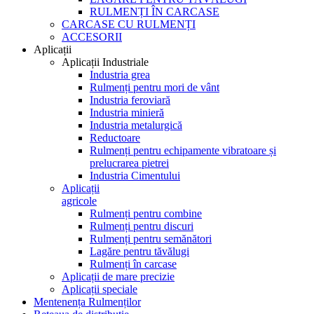
RULMENȚI ÎN CARCASE
CARCASE CU RULMENȚI
ACCESORII
Aplicații
Aplicații Industriale
Industria grea
Rulmenți pentru mori de vânt
Industria feroviară
Industria minieră
Industria metalurgică
Reductoare
Rulmenți pentru echipamente vibratoare și
prelucrarea pietrei
Industria Cimentului
Aplicații
agricole
Rulmenți pentru combine
Rulmenți pentru discuri
Rulmenți pentru semănători
Lagăre pentru tăvălugi
Rulmenți în carcase
Aplicații de mare precizie
Aplicații speciale
Mentenența Rulmenților