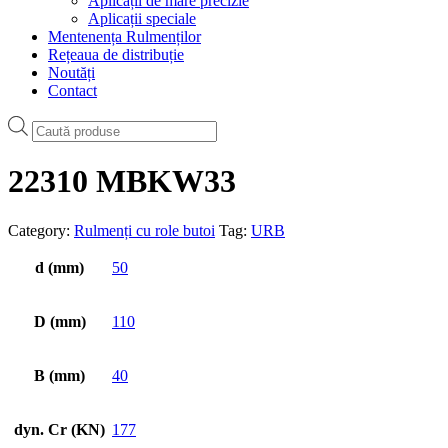
Aplicații de mare precizie
Aplicații speciale
Mentenența Rulmenților
Rețeaua de distribuție
Noutăți
Contact
Products
search
22310 MBKW33
Category:
Rulmenți cu role butoi
Tag:
URB
d (mm)
50
D (mm)
110
B (mm)
40
dyn. Cr (KN)
177