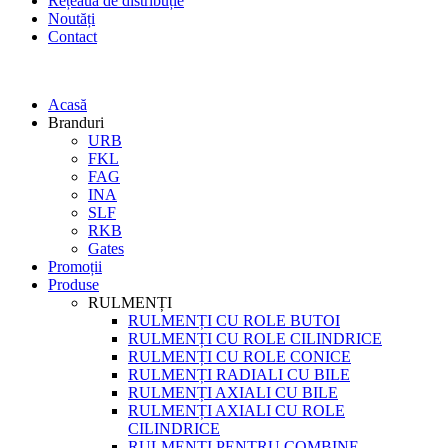
Rețeaua de distribuție
Noutăți
Contact
Acasă
Branduri
URB
FKL
FAG
INA
SLF
RKB
Gates
Promoții
Produse
RULMENȚI
RULMENȚI CU ROLE BUTOI
RULMENȚI CU ROLE CILINDRICE
RULMENȚI CU ROLE CONICE
RULMENȚI RADIALI CU BILE
RULMENȚI AXIALI CU BILE
RULMENȚI AXIALI CU ROLE
CILINDRICE
RULMENȚI PENTRU COMBINE