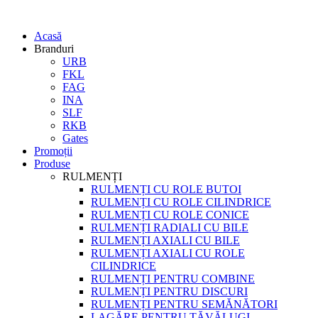
Acasă
Branduri
URB
FKL
FAG
INA
SLF
RKB
Gates
Promoții
Produse
RULMENȚI
RULMENȚI CU ROLE BUTOI
RULMENȚI CU ROLE CILINDRICE
RULMENȚI CU ROLE CONICE
RULMENȚI RADIALI CU BILE
RULMENȚI AXIALI CU BILE
RULMENȚI AXIALI CU ROLE
CILINDRICE
RULMENȚI PENTRU COMBINE
RULMENȚI PENTRU DISCURI
RULMENȚI PENTRU SEMĂNĂTORI
LAGĂRE PENTRU TĂVĂLUGI