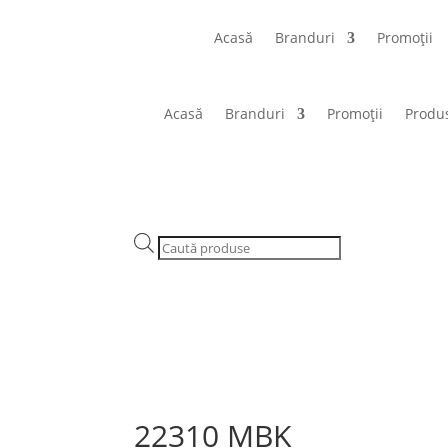
Acasă
Branduri
Promoții
Acasă
Branduri
Promoții
Produ
Products
search
22310 MBK