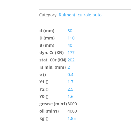
Category:
Rulmenți cu role butoi
d (mm)
50
D (mm)
110
B (mm)
40
dyn. Cr (KN)
177
stat. C0r (KN)
202
rs min. (mm)
2
e ()
0.4
Y1 ()
1.7
Y2 ()
2.5
Y0 ()
1.6
grease (min1)
3000
oil (min1)
4000
kg ()
1.85