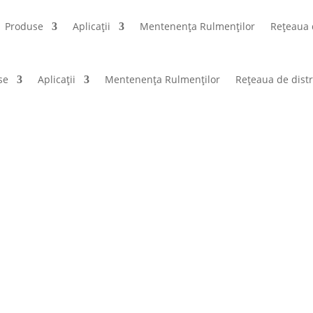
Produse
Aplicații
Mentenența Rulmenților
Rețeaua 
se
Aplicații
Mentenența Rulmenților
Rețeaua de distr