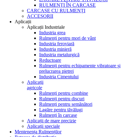
RULMENȚI ÎN CARCASE
CARCASE CU RULMENȚI
ACCESORII
Aplicații
Aplicații Industriale
Industria grea
Rulmenți pentru mori de vânt
Industria feroviară
Industria minieră
Industria metalurgică
Reductoare
Rulmenți pentru echipamente vibratoare și
prelucrarea pietrei
Industria Cimentului
Aplicații
agricole
Rulmenți pentru combine
Rulmenți pentru discuri
Rulmenți pentru semănători
Lagăre pentru tăvălugi
Rulmenți în carcase
Aplicații de mare precizie
Aplicații speciale
Mentenența Rulmenților