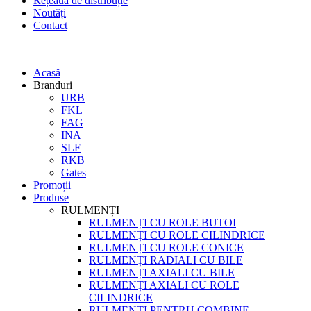
Rețeaua de distribuție
Noutăți
Contact
Acasă
Branduri
URB
FKL
FAG
INA
SLF
RKB
Gates
Promoții
Produse
RULMENȚI
RULMENȚI CU ROLE BUTOI
RULMENȚI CU ROLE CILINDRICE
RULMENȚI CU ROLE CONICE
RULMENȚI RADIALI CU BILE
RULMENȚI AXIALI CU BILE
RULMENȚI AXIALI CU ROLE
CILINDRICE
RULMENȚI PENTRU COMBINE