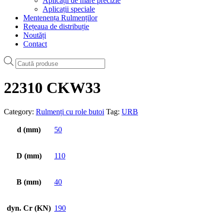
Aplicații de mare precizie
Aplicații speciale
Mentenența Rulmenților
Rețeaua de distribuție
Noutăți
Contact
Products
search
22310 CKW33
Category:
Rulmenți cu role butoi
Tag:
URB
d (mm)
50
D (mm)
110
B (mm)
40
dyn. Cr (KN)
190