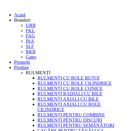
Acasă
Branduri
URB
FKL
FAG
INA
SLF
RKB
Gates
Promoții
Produse
RULMENȚI
RULMENȚI CU ROLE BUTOI
RULMENȚI CU ROLE CILINDRICE
RULMENȚI CU ROLE CONICE
RULMENȚI RADIALI CU BILE
RULMENȚI AXIALI CU BILE
RULMENȚI AXIALI CU ROLE
CILINDRICE
RULMENȚI PENTRU COMBINE
RULMENȚI PENTRU DISCURI
RULMENȚI PENTRU SEMĂNĂTORI
LAGĂRE PENTRU TĂVĂLUGI