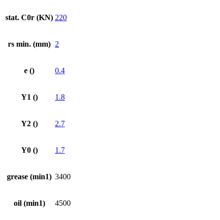
stat. C0r (KN)
220
rs min. (mm)
2
e ()
0.4
Y1 ()
1.8
Y2 ()
2.7
Y0 ()
1.7
grease (min1)
3400
oil (min1)
4500