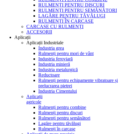
RULMENȚI PENTRU DISCURI
RULMENȚI PENTRU SEMĂNĂTORI
LAGĂRE PENTRU TĂVĂLUGI
RULMENȚI ÎN CARCASE
CARCASE CU RULMENȚI
ACCESORII
Aplicații
Aplicații Industriale
Industria grea
Rulmenți pentru mori de vânt
Industria feroviară
Industria minieră
Industria metalurgică
Reductoare
Rulmenți pentru echipamente vibratoare și
prelucrarea pietrei
Industria Cimentului
Aplicații
agricole
Rulmenți pentru combine
Rulmenți pentru discuri
Rulmenți pentru semănători
Lagăre pentru tăvălugi
Rulmenți în carcase