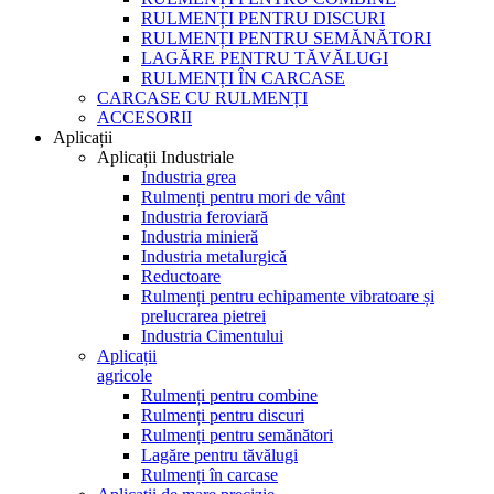
RULMENȚI PENTRU DISCURI
RULMENȚI PENTRU SEMĂNĂTORI
LAGĂRE PENTRU TĂVĂLUGI
RULMENȚI ÎN CARCASE
CARCASE CU RULMENȚI
ACCESORII
Aplicații
Aplicații Industriale
Industria grea
Rulmenți pentru mori de vânt
Industria feroviară
Industria minieră
Industria metalurgică
Reductoare
Rulmenți pentru echipamente vibratoare și
prelucrarea pietrei
Industria Cimentului
Aplicații
agricole
Rulmenți pentru combine
Rulmenți pentru discuri
Rulmenți pentru semănători
Lagăre pentru tăvălugi
Rulmenți în carcase