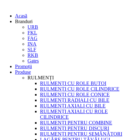
Acasă
Branduri
URB
FKL
FAG
INA
SLF
RKB
Gates
Promoții
Produse
RULMENȚI
RULMENȚI CU ROLE BUTOI
RULMENȚI CU ROLE CILINDRICE
RULMENȚI CU ROLE CONICE
RULMENȚI RADIALI CU BILE
RULMENȚI AXIALI CU BILE
RULMENȚI AXIALI CU ROLE
CILINDRICE
RULMENȚI PENTRU COMBINE
RULMENȚI PENTRU DISCURI
RULMENȚI PENTRU SEMĂNĂTORI
LAGĂRE PENTRU TĂVĂLUGI