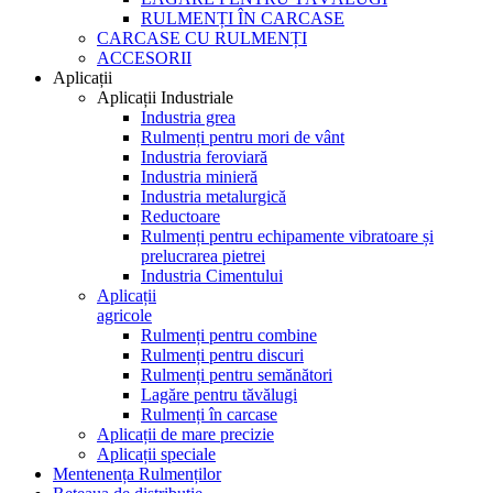
RULMENȚI ÎN CARCASE
CARCASE CU RULMENȚI
ACCESORII
Aplicații
Aplicații Industriale
Industria grea
Rulmenți pentru mori de vânt
Industria feroviară
Industria minieră
Industria metalurgică
Reductoare
Rulmenți pentru echipamente vibratoare și
prelucrarea pietrei
Industria Cimentului
Aplicații
agricole
Rulmenți pentru combine
Rulmenți pentru discuri
Rulmenți pentru semănători
Lagăre pentru tăvălugi
Rulmenți în carcase
Aplicații de mare precizie
Aplicații speciale
Mentenența Rulmenților