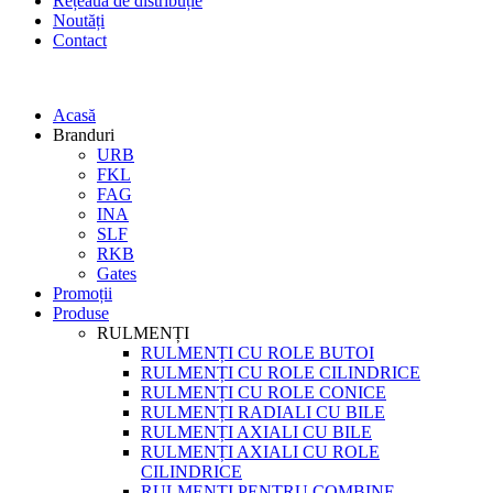
Rețeaua de distribuție
Noutăți
Contact
Acasă
Branduri
URB
FKL
FAG
INA
SLF
RKB
Gates
Promoții
Produse
RULMENȚI
RULMENȚI CU ROLE BUTOI
RULMENȚI CU ROLE CILINDRICE
RULMENȚI CU ROLE CONICE
RULMENȚI RADIALI CU BILE
RULMENȚI AXIALI CU BILE
RULMENȚI AXIALI CU ROLE
CILINDRICE
RULMENȚI PENTRU COMBINE