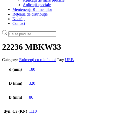
Aplicații de mare precizie
Aplicații speciale
Mentenența Rulmenților
Rețeaua de distribuție
Noutăți
Contact
Products
search
22236 MBKW33
Category:
Rulmenți cu role butoi
Tag:
URB
d (mm)
180
D (mm)
320
B (mm)
86
dyn. Cr (KN)
1110