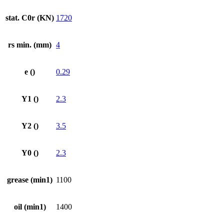
stat. C0r (KN)
1720
rs min. (mm)
4
e ()
0.29
Y1 ()
2.3
Y2 ()
3.5
Y0 ()
2.3
grease (min1)
1100
oil (min1)
1400