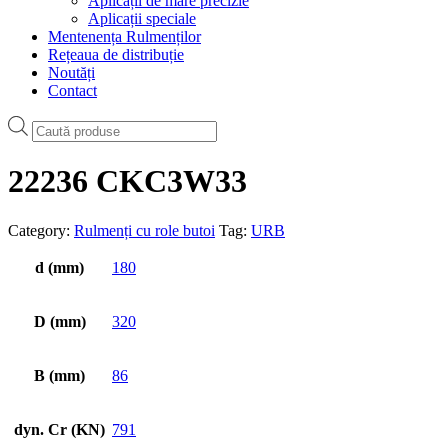
Aplicații de mare precizie
Aplicații speciale
Mentenența Rulmenților
Rețeaua de distribuție
Noutăți
Contact
Products
search
22236 CKC3W33
Category:
Rulmenți cu role butoi
Tag:
URB
d (mm)
180
D (mm)
320
B (mm)
86
dyn. Cr (KN)
791