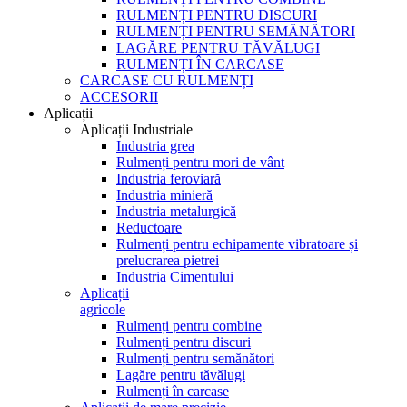
RULMENȚI PENTRU DISCURI
RULMENȚI PENTRU SEMĂNĂTORI
LAGĂRE PENTRU TĂVĂLUGI
RULMENȚI ÎN CARCASE
CARCASE CU RULMENȚI
ACCESORII
Aplicații
Aplicații Industriale
Industria grea
Rulmenți pentru mori de vânt
Industria feroviară
Industria minieră
Industria metalurgică
Reductoare
Rulmenți pentru echipamente vibratoare și
prelucrarea pietrei
Industria Cimentului
Aplicații
agricole
Rulmenți pentru combine
Rulmenți pentru discuri
Rulmenți pentru semănători
Lagăre pentru tăvălugi
Rulmenți în carcase