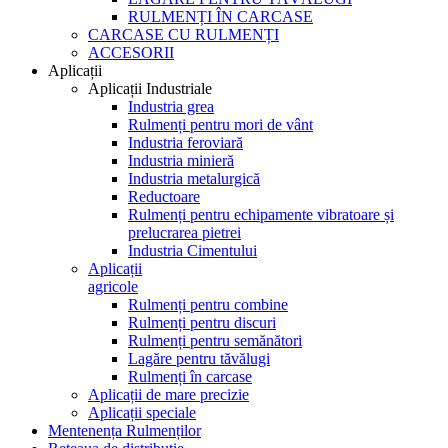
RULMENȚI ÎN CARCASE
CARCASE CU RULMENȚI
ACCESORII
Aplicații
Aplicații Industriale
Industria grea
Rulmenți pentru mori de vânt
Industria feroviară
Industria minieră
Industria metalurgică
Reductoare
Rulmenți pentru echipamente vibratoare și
prelucrarea pietrei
Industria Cimentului
Aplicații
agricole
Rulmenți pentru combine
Rulmenți pentru discuri
Rulmenți pentru semănători
Lagăre pentru tăvălugi
Rulmenți în carcase
Aplicații de mare precizie
Aplicații speciale
Mentenența Rulmenților