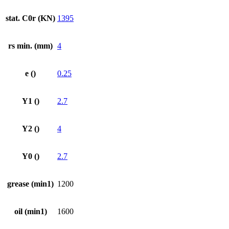
stat. C0r (KN)
1395
rs min. (mm)
4
e ()
0.25
Y1 ()
2.7
Y2 ()
4
Y0 ()
2.7
grease (min1)
1200
oil (min1)
1600