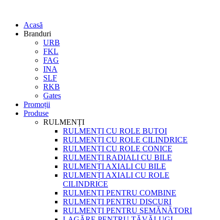
Acasă
Branduri
URB
FKL
FAG
INA
SLF
RKB
Gates
Promoții
Produse
RULMENȚI
RULMENȚI CU ROLE BUTOI
RULMENȚI CU ROLE CILINDRICE
RULMENȚI CU ROLE CONICE
RULMENȚI RADIALI CU BILE
RULMENȚI AXIALI CU BILE
RULMENȚI AXIALI CU ROLE
CILINDRICE
RULMENȚI PENTRU COMBINE
RULMENȚI PENTRU DISCURI
RULMENȚI PENTRU SEMĂNĂTORI
LAGĂRE PENTRU TĂVĂLUGI