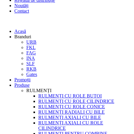
Rețeaua de distribuție
Noutăți
Contact
Acasă
Branduri
URB
FKL
FAG
INA
SLF
RKB
Gates
Promoții
Produse
RULMENȚI
RULMENȚI CU ROLE BUTOI
RULMENȚI CU ROLE CILINDRICE
RULMENȚI CU ROLE CONICE
RULMENȚI RADIALI CU BILE
RULMENȚI AXIALI CU BILE
RULMENȚI AXIALI CU ROLE
CILINDRICE
RULMENȚI PENTRU COMBINE