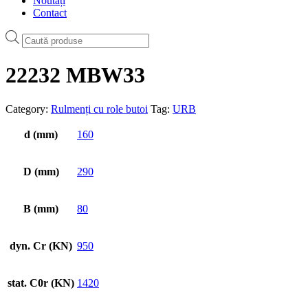
Noutăți
Contact
Products
search
22232 MBW33
Category:
Rulmenți cu role butoi
Tag:
URB
d (mm)
160
D (mm)
290
B (mm)
80
dyn. Cr (KN)
950
stat. C0r (KN)
1420