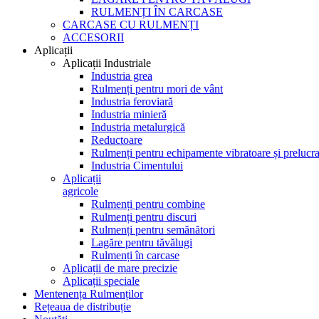
RULMENȚI ÎN CARCASE
CARCASE CU RULMENȚI
ACCESORII
Aplicații
Aplicații Industriale
Industria grea
Rulmenți pentru mori de vânt
Industria feroviară
Industria minieră
Industria metalurgică
Reductoare
Rulmenți pentru echipamente vibratoare și prelucra
Industria Cimentului
Aplicații
agricole
Rulmenți pentru combine
Rulmenți pentru discuri
Rulmenți pentru semănători
Lagăre pentru tăvălugi
Rulmenți în carcase
Aplicații de mare precizie
Aplicații speciale
Mentenența Rulmenților
Rețeaua de distribuție