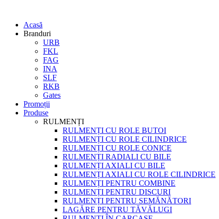
Acasă
Branduri
URB
FKL
FAG
INA
SLF
RKB
Gates
Promoții
Produse
RULMENȚI
RULMENȚI CU ROLE BUTOI
RULMENȚI CU ROLE CILINDRICE
RULMENȚI CU ROLE CONICE
RULMENȚI RADIALI CU BILE
RULMENȚI AXIALI CU BILE
RULMENȚI AXIALI CU ROLE CILINDRICE
RULMENȚI PENTRU COMBINE
RULMENȚI PENTRU DISCURI
RULMENȚI PENTRU SEMĂNĂTORI
LAGĂRE PENTRU TĂVĂLUGI
RULMENȚI ÎN CARCASE