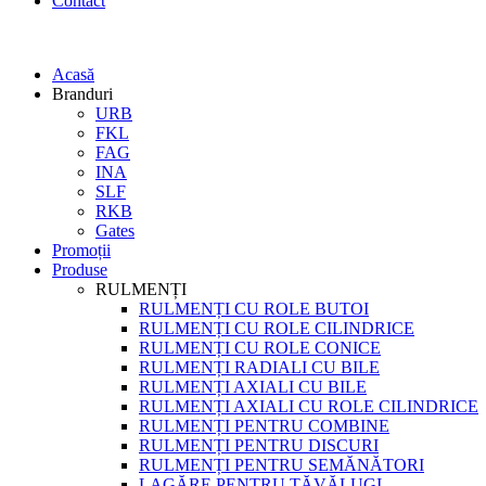
Contact
Acasă
Branduri
URB
FKL
FAG
INA
SLF
RKB
Gates
Promoții
Produse
RULMENȚI
RULMENȚI CU ROLE BUTOI
RULMENȚI CU ROLE CILINDRICE
RULMENȚI CU ROLE CONICE
RULMENȚI RADIALI CU BILE
RULMENȚI AXIALI CU BILE
RULMENȚI AXIALI CU ROLE CILINDRICE
RULMENȚI PENTRU COMBINE
RULMENȚI PENTRU DISCURI
RULMENȚI PENTRU SEMĂNĂTORI
LAGĂRE PENTRU TĂVĂLUGI