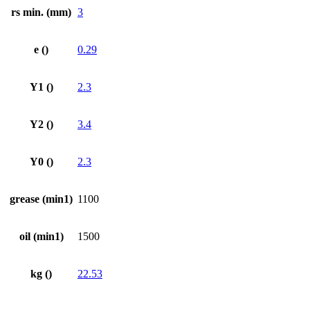
rs min. (mm)
3
e ()
0.29
Y1 ()
2.3
Y2 ()
3.4
Y0 ()
2.3
grease (min1)
1100
oil (min1)
1500
kg ()
22.53