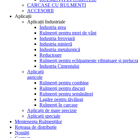
CARCASE CU RULMENȚI
ACCESORII
Aplicații
Aplicații Industriale
Industria grea
Rulmenți pentru mori de vânt
Industria feroviară
Industria minieră
Industria metalurgică
Reductoare
Rulmenți pentru echipamente vibratoare și prelucra
Industria Cimentului
Aplicații
agricole
Rulmenți pentru combine
Rulmenți pentru discuri
Rulmenți pentru semănători
Lagăre pentru tăvălugi
Rulmenți în carcase
Aplicații de mare precizie
Aplicații speciale
Mentenența Rulmenților
Rețeaua de distribuție
Noutăți