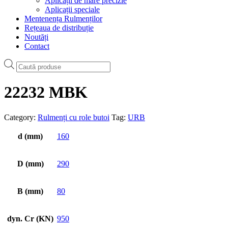
Aplicații de mare precizie
Aplicații speciale
Mentenența Rulmenților
Rețeaua de distribuție
Noutăți
Contact
Products
search
22232 MBK
Category:
Rulmenți cu role butoi
Tag:
URB
d (mm)
160
D (mm)
290
B (mm)
80
dyn. Cr (KN)
950