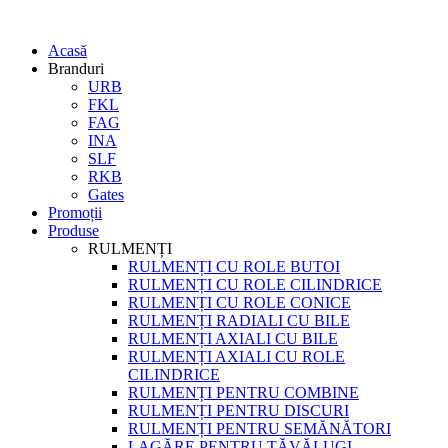
Acasă
Branduri
URB
FKL
FAG
INA
SLF
RKB
Gates
Promoții
Produse
RULMENȚI
RULMENȚI CU ROLE BUTOI
RULMENȚI CU ROLE CILINDRICE
RULMENȚI CU ROLE CONICE
RULMENȚI RADIALI CU BILE
RULMENȚI AXIALI CU BILE
RULMENȚI AXIALI CU ROLE
CILINDRICE
RULMENȚI PENTRU COMBINE
RULMENȚI PENTRU DISCURI
RULMENȚI PENTRU SEMĂNĂTORI
LAGĂRE PENTRU TĂVĂLUGI