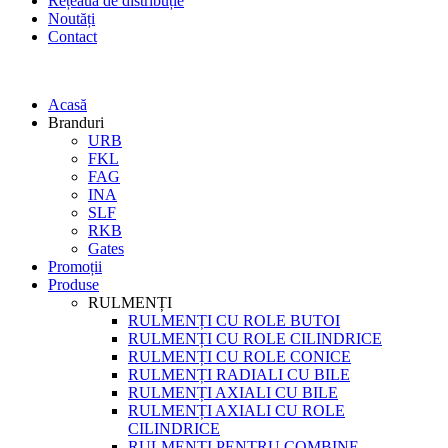
Rețeaua de distribuție
Noutăți
Contact
Acasă
Branduri
URB
FKL
FAG
INA
SLF
RKB
Gates
Promoții
Produse
RULMENȚI
RULMENȚI CU ROLE BUTOI
RULMENȚI CU ROLE CILINDRICE
RULMENȚI CU ROLE CONICE
RULMENȚI RADIALI CU BILE
RULMENȚI AXIALI CU BILE
RULMENȚI AXIALI CU ROLE
CILINDRICE
RULMENȚI PENTRU COMBINE