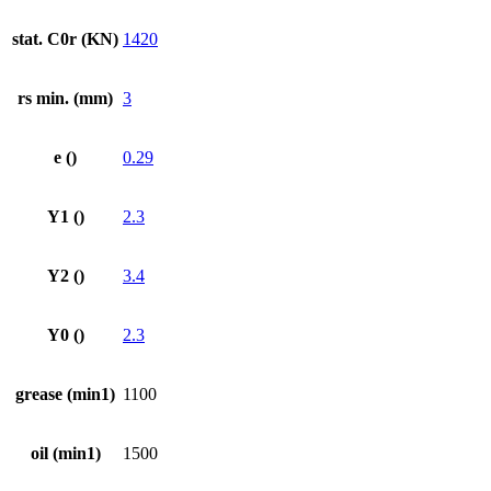
stat. C0r (KN)
1420
rs min. (mm)
3
e ()
0.29
Y1 ()
2.3
Y2 ()
3.4
Y0 ()
2.3
grease (min1)
1100
oil (min1)
1500