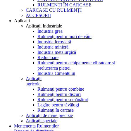
RULMENȚI ÎN CARCASE
CARCASE CU RULMENȚI
ACCESORII
Aplicații
Aplicații Industriale
Industria grea
Rulmenți pentru mori de vânt
Industria feroviară
Industria minieră
Industria metalurgică
Reductoare
Rulmenți pentru echipamente vibratoare și
prelucrarea pietrei
Industria Cimentului
Aplicații
agricole
Rulmenți pentru combine
Rulmenți pentru discuri
Rulmenți pentru semănători
Lagăre pentru tăvălugi
Rulmenți în carcase
Aplicații de mare precizie
Aplicații speciale
Mentenența Rulmenților