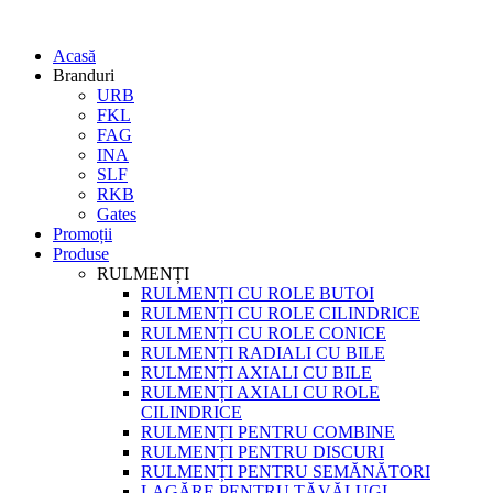
Acasă
Branduri
URB
FKL
FAG
INA
SLF
RKB
Gates
Promoții
Produse
RULMENȚI
RULMENȚI CU ROLE BUTOI
RULMENȚI CU ROLE CILINDRICE
RULMENȚI CU ROLE CONICE
RULMENȚI RADIALI CU BILE
RULMENȚI AXIALI CU BILE
RULMENȚI AXIALI CU ROLE
CILINDRICE
RULMENȚI PENTRU COMBINE
RULMENȚI PENTRU DISCURI
RULMENȚI PENTRU SEMĂNĂTORI
LAGĂRE PENTRU TĂVĂLUGI