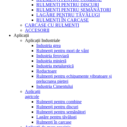
RULMENȚI PENTRU DISCURI
RULMENȚI PENTRU SEMĂNĂTORI
LAGĂRE PENTRU TĂVĂLUGI
RULMENȚI ÎN CARCASE
CARCASE CU RULMENȚI
ACCESORII
Aplicații
Aplicații Industriale
Industria grea
Rulmenți pentru mori de vânt
Industria feroviară
Industria minieră
Industria metalurgică
Reductoare
Rulmenți pentru echipamente vibratoare și
prelucrarea pietrei
Industria Cimentului
Aplicații
agricole
Rulmenți pentru combine
Rulmenți pentru discuri
Rulmenți pentru semănători
Lagăre pentru tăvălugi
Rulmenți în carcase