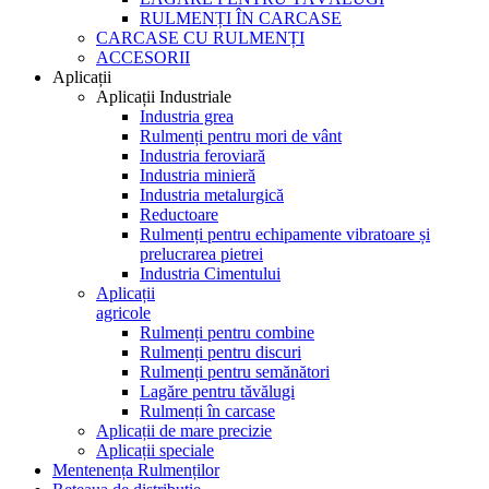
RULMENȚI ÎN CARCASE
CARCASE CU RULMENȚI
ACCESORII
Aplicații
Aplicații Industriale
Industria grea
Rulmenți pentru mori de vânt
Industria feroviară
Industria minieră
Industria metalurgică
Reductoare
Rulmenți pentru echipamente vibratoare și
prelucrarea pietrei
Industria Cimentului
Aplicații
agricole
Rulmenți pentru combine
Rulmenți pentru discuri
Rulmenți pentru semănători
Lagăre pentru tăvălugi
Rulmenți în carcase
Aplicații de mare precizie
Aplicații speciale
Mentenența Rulmenților