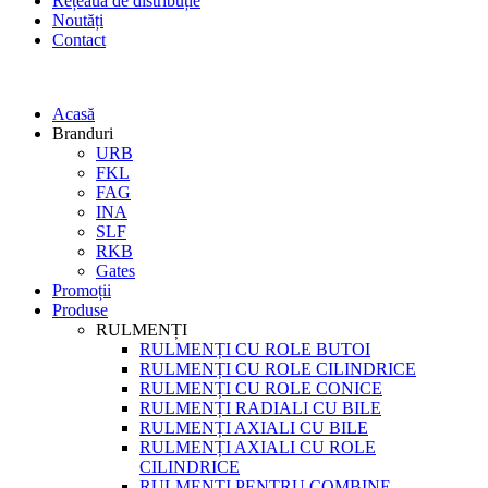
Rețeaua de distribuție
Noutăți
Contact
Acasă
Branduri
URB
FKL
FAG
INA
SLF
RKB
Gates
Promoții
Produse
RULMENȚI
RULMENȚI CU ROLE BUTOI
RULMENȚI CU ROLE CILINDRICE
RULMENȚI CU ROLE CONICE
RULMENȚI RADIALI CU BILE
RULMENȚI AXIALI CU BILE
RULMENȚI AXIALI CU ROLE
CILINDRICE
RULMENȚI PENTRU COMBINE