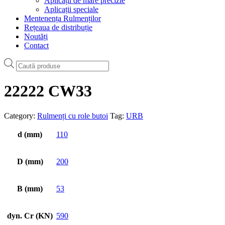
Aplicații de mare precizie
Aplicații speciale
Mentenența Rulmenților
Rețeaua de distribuție
Noutăți
Contact
Products
search
22222 CW33
Category:
Rulmenți cu role butoi
Tag:
URB
d (mm)
110
D (mm)
200
B (mm)
53
dyn. Cr (KN)
590