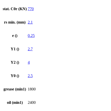
stat. C0r (KN)
770
rs min. (mm)
2.1
e ()
0.25
Y1 ()
2.7
Y2 ()
4
Y0 ()
2.5
grease (min1)
1800
oil (min1)
2400