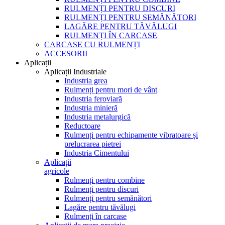
RULMENȚI PENTRU DISCURI
RULMENȚI PENTRU SEMĂNĂTORI
LAGĂRE PENTRU TĂVĂLUGI
RULMENȚI ÎN CARCASE
CARCASE CU RULMENȚI
ACCESORII
Aplicații
Aplicații Industriale
Industria grea
Rulmenți pentru mori de vânt
Industria feroviară
Industria minieră
Industria metalurgică
Reductoare
Rulmenți pentru echipamente vibratoare și
prelucrarea pietrei
Industria Cimentului
Aplicații
agricole
Rulmenți pentru combine
Rulmenți pentru discuri
Rulmenți pentru semănători
Lagăre pentru tăvălugi
Rulmenți în carcase