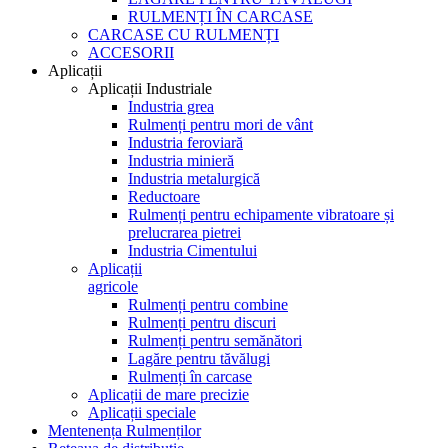
RULMENȚI ÎN CARCASE
CARCASE CU RULMENȚI
ACCESORII
Aplicații
Aplicații Industriale
Industria grea
Rulmenți pentru mori de vânt
Industria feroviară
Industria minieră
Industria metalurgică
Reductoare
Rulmenți pentru echipamente vibratoare și
prelucrarea pietrei
Industria Cimentului
Aplicații
agricole
Rulmenți pentru combine
Rulmenți pentru discuri
Rulmenți pentru semănători
Lagăre pentru tăvălugi
Rulmenți în carcase
Aplicații de mare precizie
Aplicații speciale
Mentenența Rulmenților