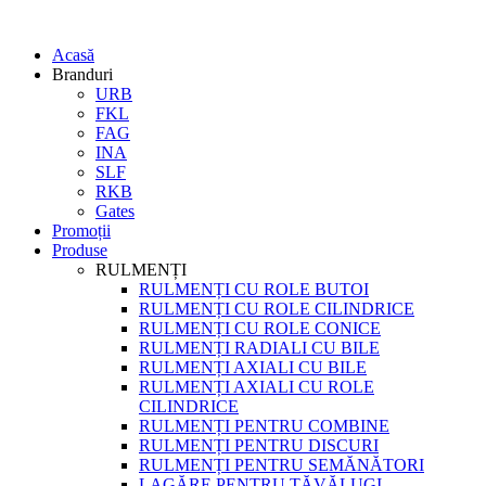
Acasă
Branduri
URB
FKL
FAG
INA
SLF
RKB
Gates
Promoții
Produse
RULMENȚI
RULMENȚI CU ROLE BUTOI
RULMENȚI CU ROLE CILINDRICE
RULMENȚI CU ROLE CONICE
RULMENȚI RADIALI CU BILE
RULMENȚI AXIALI CU BILE
RULMENȚI AXIALI CU ROLE
CILINDRICE
RULMENȚI PENTRU COMBINE
RULMENȚI PENTRU DISCURI
RULMENȚI PENTRU SEMĂNĂTORI
LAGĂRE PENTRU TĂVĂLUGI