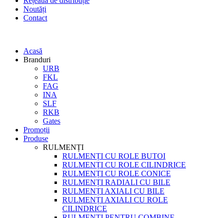
Rețeaua de distribuție
Noutăți
Contact
Acasă
Branduri
URB
FKL
FAG
INA
SLF
RKB
Gates
Promoții
Produse
RULMENȚI
RULMENȚI CU ROLE BUTOI
RULMENȚI CU ROLE CILINDRICE
RULMENȚI CU ROLE CONICE
RULMENȚI RADIALI CU BILE
RULMENȚI AXIALI CU BILE
RULMENȚI AXIALI CU ROLE
CILINDRICE
RULMENȚI PENTRU COMBINE