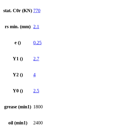
stat. C0r (KN)
770
rs min. (mm)
2.1
e ()
0.25
Y1 ()
2.7
Y2 ()
4
Y0 ()
2.5
grease (min1)
1800
oil (min1)
2400