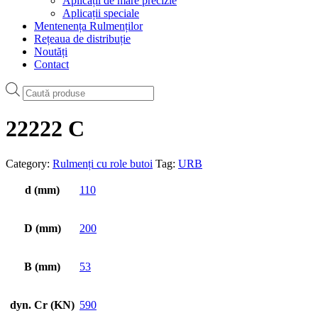
Aplicații de mare precizie
Aplicații speciale
Mentenența Rulmenților
Rețeaua de distribuție
Noutăți
Contact
Products
search
22222 C
Category:
Rulmenți cu role butoi
Tag:
URB
d (mm)
110
D (mm)
200
B (mm)
53
dyn. Cr (KN)
590