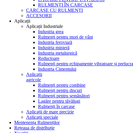
RULMENȚI ÎN CARCASE
CARCASE CU RULMENȚI
ACCESORII
Aplicații
Aplicații Industriale
Industria grea
Rulmenți pentru mori de vânt
Industria feroviară
Industria minieră
Industria metalurgică
Reductoare
Rulmenți pentru echipamente vibratoare și prelucra
Industria Cimentului
Aplicații
agricole
Rulmenți pentru combine
Rulmenți pentru discuri
Rulmenți pentru semănători
Lagăre pentru tăvălugi
Rulmenți în carcase
Aplicații de mare precizie
Aplicații speciale
Mentenența Rulmenților
Rețeaua de distribuție