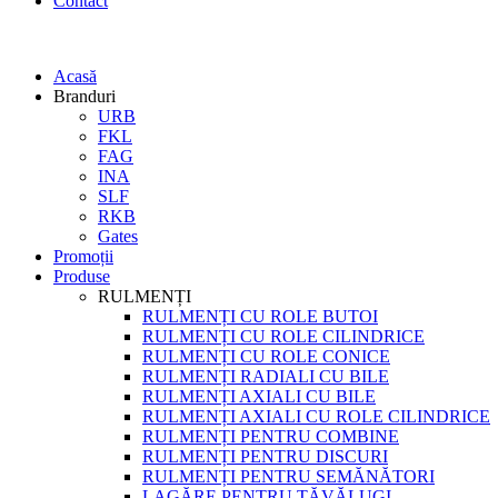
Contact
Acasă
Branduri
URB
FKL
FAG
INA
SLF
RKB
Gates
Promoții
Produse
RULMENȚI
RULMENȚI CU ROLE BUTOI
RULMENȚI CU ROLE CILINDRICE
RULMENȚI CU ROLE CONICE
RULMENȚI RADIALI CU BILE
RULMENȚI AXIALI CU BILE
RULMENȚI AXIALI CU ROLE CILINDRICE
RULMENȚI PENTRU COMBINE
RULMENȚI PENTRU DISCURI
RULMENȚI PENTRU SEMĂNĂTORI
LAGĂRE PENTRU TĂVĂLUGI