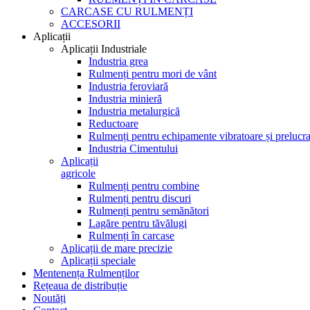
CARCASE CU RULMENȚI
ACCESORII
Aplicații
Aplicații Industriale
Industria grea
Rulmenți pentru mori de vânt
Industria feroviară
Industria minieră
Industria metalurgică
Reductoare
Rulmenți pentru echipamente vibratoare și prelucra
Industria Cimentului
Aplicații
agricole
Rulmenți pentru combine
Rulmenți pentru discuri
Rulmenți pentru semănători
Lagăre pentru tăvălugi
Rulmenți în carcase
Aplicații de mare precizie
Aplicații speciale
Mentenența Rulmenților
Rețeaua de distribuție
Noutăți