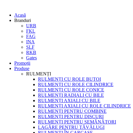
Acasă
Branduri
URB
FKL
FAG
INA
SLF
RKB
Gates
Promoții
Produse
RULMENȚI
RULMENȚI CU ROLE BUTOI
RULMENȚI CU ROLE CILINDRICE
RULMENȚI CU ROLE CONICE
RULMENȚI RADIALI CU BILE
RULMENȚI AXIALI CU BILE
RULMENȚI AXIALI CU ROLE CILINDRICE
RULMENȚI PENTRU COMBINE
RULMENȚI PENTRU DISCURI
RULMENȚI PENTRU SEMĂNĂTORI
LAGĂRE PENTRU TĂVĂLUGI
RULMENȚI ÎN CARCASE