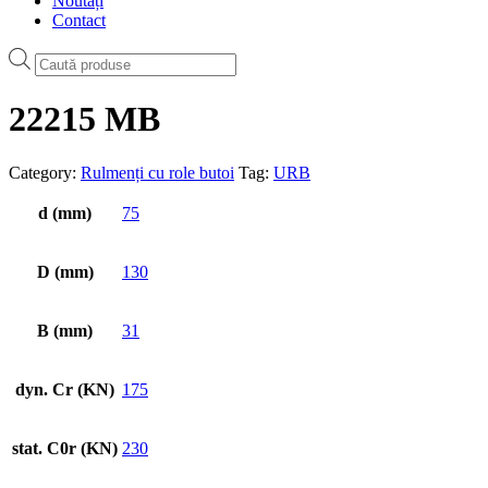
Noutăți
Contact
Products
search
22215 MB
Category:
Rulmenți cu role butoi
Tag:
URB
d (mm)
75
D (mm)
130
B (mm)
31
dyn. Cr (KN)
175
stat. C0r (KN)
230