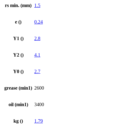
rs min. (mm)
1.5
e ()
0.24
Y1 ()
2.8
Y2 ()
4.1
Y0 ()
2.7
grease (min1)
2600
oil (min1)
3400
kg ()
1.79