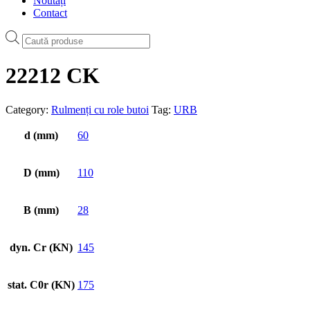
Noutăți
Contact
Products
search
22212 CK
Category:
Rulmenți cu role butoi
Tag:
URB
d (mm)
60
D (mm)
110
B (mm)
28
dyn. Cr (KN)
145
stat. C0r (KN)
175