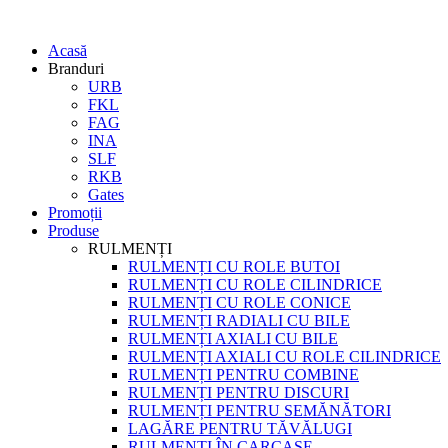
Acasă
Branduri
URB
FKL
FAG
INA
SLF
RKB
Gates
Promoții
Produse
RULMENȚI
RULMENȚI CU ROLE BUTOI
RULMENȚI CU ROLE CILINDRICE
RULMENȚI CU ROLE CONICE
RULMENȚI RADIALI CU BILE
RULMENȚI AXIALI CU BILE
RULMENȚI AXIALI CU ROLE CILINDRICE
RULMENȚI PENTRU COMBINE
RULMENȚI PENTRU DISCURI
RULMENȚI PENTRU SEMĂNĂTORI
LAGĂRE PENTRU TĂVĂLUGI
RULMENȚI ÎN CARCASE