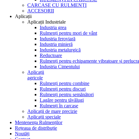
CARCASE CU RULMENȚI
ACCESORII
Aplicații
Aplicații Industriale
Industria grea
Rulmenți pentru mori de vânt
Industria feroviară
Industria minieră
Industria metalurgică
Reductoare
Rulmenți pentru echipamente vibratoare și prelucra
Industria Cimentului
Aplicații
agricole
Rulmenți pentru combine
Rulmenți pentru discuri
Rulmenți pentru semănători
Lagăre pentru tăvălugi
Rulmenți în carcase
Aplicații de mare precizie
Aplicații speciale
Mentenența Rulmenților
Rețeaua de distribuție
Noutăți