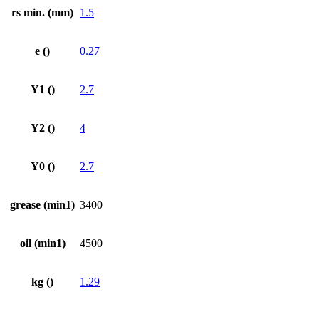
rs min. (mm)
1.5
e ()
0.27
Y1 ()
2.7
Y2 ()
4
Y0 ()
2.7
grease (min1)
3400
oil (min1)
4500
kg ()
1.29