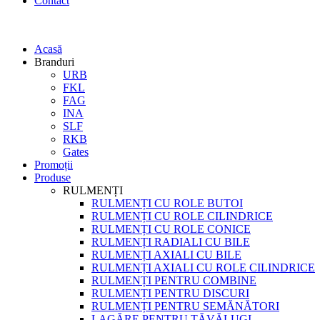
Contact
Acasă
Branduri
URB
FKL
FAG
INA
SLF
RKB
Gates
Promoții
Produse
RULMENȚI
RULMENȚI CU ROLE BUTOI
RULMENȚI CU ROLE CILINDRICE
RULMENȚI CU ROLE CONICE
RULMENȚI RADIALI CU BILE
RULMENȚI AXIALI CU BILE
RULMENȚI AXIALI CU ROLE CILINDRICE
RULMENȚI PENTRU COMBINE
RULMENȚI PENTRU DISCURI
RULMENȚI PENTRU SEMĂNĂTORI
LAGĂRE PENTRU TĂVĂLUGI