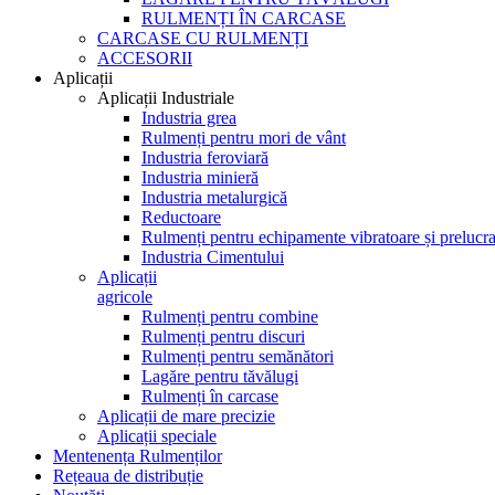
RULMENȚI ÎN CARCASE
CARCASE CU RULMENȚI
ACCESORII
Aplicații
Aplicații Industriale
Industria grea
Rulmenți pentru mori de vânt
Industria feroviară
Industria minieră
Industria metalurgică
Reductoare
Rulmenți pentru echipamente vibratoare și prelucra
Industria Cimentului
Aplicații
agricole
Rulmenți pentru combine
Rulmenți pentru discuri
Rulmenți pentru semănători
Lagăre pentru tăvălugi
Rulmenți în carcase
Aplicații de mare precizie
Aplicații speciale
Mentenența Rulmenților
Rețeaua de distribuție