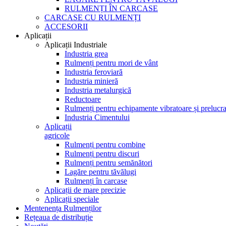
RULMENȚI ÎN CARCASE
CARCASE CU RULMENȚI
ACCESORII
Aplicații
Aplicații Industriale
Industria grea
Rulmenți pentru mori de vânt
Industria feroviară
Industria minieră
Industria metalurgică
Reductoare
Rulmenți pentru echipamente vibratoare și prelucra
Industria Cimentului
Aplicații
agricole
Rulmenți pentru combine
Rulmenți pentru discuri
Rulmenți pentru semănători
Lagăre pentru tăvălugi
Rulmenți în carcase
Aplicații de mare precizie
Aplicații speciale
Mentenența Rulmenților
Rețeaua de distribuție