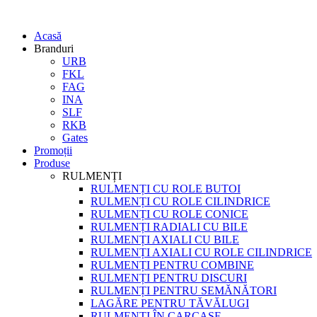
Acasă
Branduri
URB
FKL
FAG
INA
SLF
RKB
Gates
Promoții
Produse
RULMENȚI
RULMENȚI CU ROLE BUTOI
RULMENȚI CU ROLE CILINDRICE
RULMENȚI CU ROLE CONICE
RULMENȚI RADIALI CU BILE
RULMENȚI AXIALI CU BILE
RULMENȚI AXIALI CU ROLE CILINDRICE
RULMENȚI PENTRU COMBINE
RULMENȚI PENTRU DISCURI
RULMENȚI PENTRU SEMĂNĂTORI
LAGĂRE PENTRU TĂVĂLUGI
RULMENȚI ÎN CARCASE