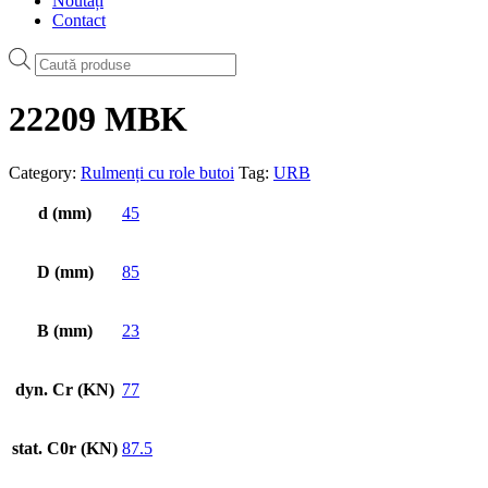
Noutăți
Contact
Products
search
22209 MBK
Category:
Rulmenți cu role butoi
Tag:
URB
d (mm)
45
D (mm)
85
B (mm)
23
dyn. Cr (KN)
77
stat. C0r (KN)
87.5