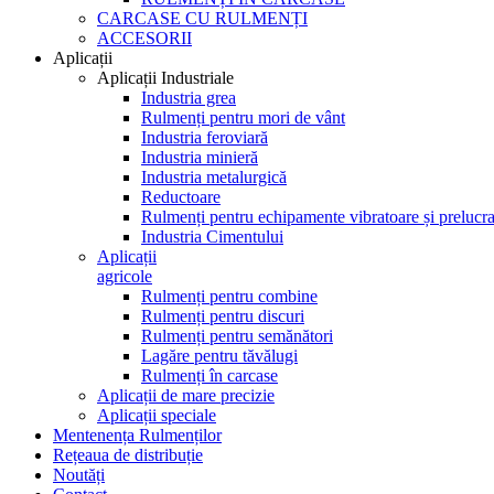
CARCASE CU RULMENȚI
ACCESORII
Aplicații
Aplicații Industriale
Industria grea
Rulmenți pentru mori de vânt
Industria feroviară
Industria minieră
Industria metalurgică
Reductoare
Rulmenți pentru echipamente vibratoare și prelucra
Industria Cimentului
Aplicații
agricole
Rulmenți pentru combine
Rulmenți pentru discuri
Rulmenți pentru semănători
Lagăre pentru tăvălugi
Rulmenți în carcase
Aplicații de mare precizie
Aplicații speciale
Mentenența Rulmenților
Rețeaua de distribuție
Noutăți