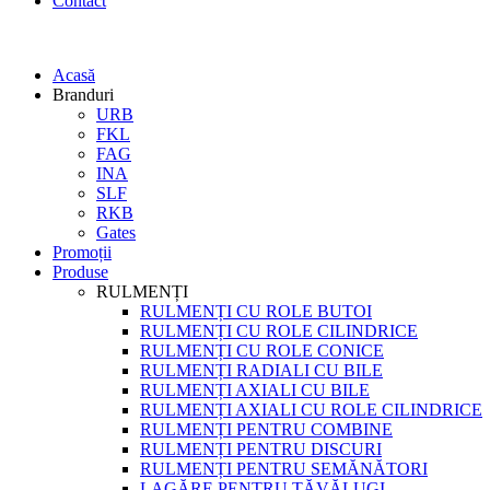
Contact
Acasă
Branduri
URB
FKL
FAG
INA
SLF
RKB
Gates
Promoții
Produse
RULMENȚI
RULMENȚI CU ROLE BUTOI
RULMENȚI CU ROLE CILINDRICE
RULMENȚI CU ROLE CONICE
RULMENȚI RADIALI CU BILE
RULMENȚI AXIALI CU BILE
RULMENȚI AXIALI CU ROLE CILINDRICE
RULMENȚI PENTRU COMBINE
RULMENȚI PENTRU DISCURI
RULMENȚI PENTRU SEMĂNĂTORI
LAGĂRE PENTRU TĂVĂLUGI