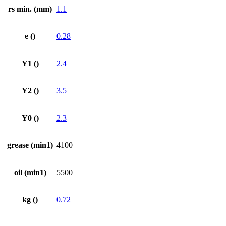
rs min. (mm)
1.1
e ()
0.28
Y1 ()
2.4
Y2 ()
3.5
Y0 ()
2.3
grease (min1)
4100
oil (min1)
5500
kg ()
0.72