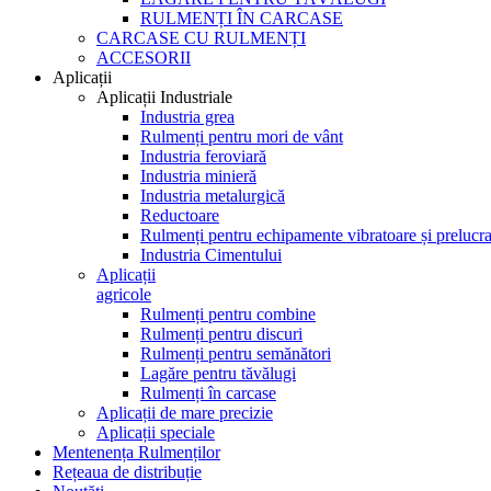
RULMENȚI ÎN CARCASE
CARCASE CU RULMENȚI
ACCESORII
Aplicații
Aplicații Industriale
Industria grea
Rulmenți pentru mori de vânt
Industria feroviară
Industria minieră
Industria metalurgică
Reductoare
Rulmenți pentru echipamente vibratoare și prelucra
Industria Cimentului
Aplicații
agricole
Rulmenți pentru combine
Rulmenți pentru discuri
Rulmenți pentru semănători
Lagăre pentru tăvălugi
Rulmenți în carcase
Aplicații de mare precizie
Aplicații speciale
Mentenența Rulmenților
Rețeaua de distribuție