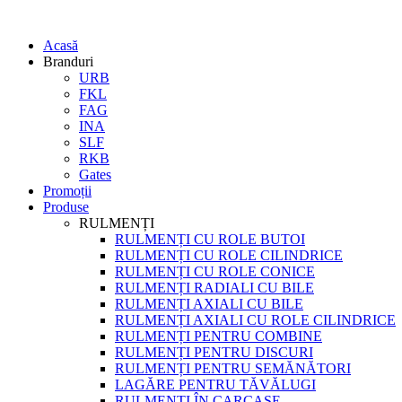
Acasă
Branduri
URB
FKL
FAG
INA
SLF
RKB
Gates
Promoții
Produse
RULMENȚI
RULMENȚI CU ROLE BUTOI
RULMENȚI CU ROLE CILINDRICE
RULMENȚI CU ROLE CONICE
RULMENȚI RADIALI CU BILE
RULMENȚI AXIALI CU BILE
RULMENȚI AXIALI CU ROLE CILINDRICE
RULMENȚI PENTRU COMBINE
RULMENȚI PENTRU DISCURI
RULMENȚI PENTRU SEMĂNĂTORI
LAGĂRE PENTRU TĂVĂLUGI
RULMENȚI ÎN CARCASE