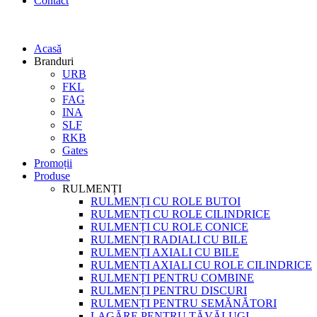
Contact
Acasă
Branduri
URB
FKL
FAG
INA
SLF
RKB
Gates
Promoții
Produse
RULMENȚI
RULMENȚI CU ROLE BUTOI
RULMENȚI CU ROLE CILINDRICE
RULMENȚI CU ROLE CONICE
RULMENȚI RADIALI CU BILE
RULMENȚI AXIALI CU BILE
RULMENȚI AXIALI CU ROLE CILINDRICE
RULMENȚI PENTRU COMBINE
RULMENȚI PENTRU DISCURI
RULMENȚI PENTRU SEMĂNĂTORI
LAGĂRE PENTRU TĂVĂLUGI