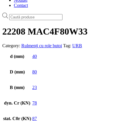
Noutăți
Contact
Products
search
22208 MAC4F80W33
Category:
Rulmenți cu role butoi
Tag:
URB
d (mm)
40
D (mm)
80
B (mm)
23
dyn. Cr (KN)
78
stat. C0r (KN)
87