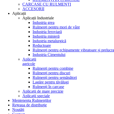
CARCASE CU RULMENȚI
ACCESORII
Aplicații
Aplicații Industriale
Industria grea
Rulmenți pentru mori de vânt
Industria feroviară
Industria minieră
Industria metalurgică
Reductoare
Rulmenți pentru echipamente vibratoare și prelucra
Industria Cimentului
Aplicații
agricole
Rulmenți pentru combine
Rulmenți pentru discuri
Rulmenți pentru semănători
Lagăre pentru tăvălugi
Rulmenți în carcase
Aplicații de mare precizie
Aplicații speciale
Mentenența Rulmenților
Rețeaua de distribuție
Noutăți