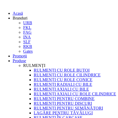
Acasă
Branduri
URB
FKL
FAG
INA
SLF
RKB
Gates
Promoții
Produse
RULMENȚI
RULMENȚI CU ROLE BUTOI
RULMENȚI CU ROLE CILINDRICE
RULMENȚI CU ROLE CONICE
RULMENȚI RADIALI CU BILE
RULMENȚI AXIALI CU BILE
RULMENȚI AXIALI CU ROLE CILINDRICE
RULMENȚI PENTRU COMBINE
RULMENȚI PENTRU DISCURI
RULMENȚI PENTRU SEMĂNĂTORI
LAGĂRE PENTRU TĂVĂLUGI
RULMENȚI ÎN CARCASE