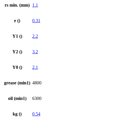
rs min. (mm)
1.1
e ()
0.31
Y1 ()
2.2
Y2 ()
3.2
Y0 ()
2.1
grease (min1)
4800
oil (min1)
6300
kg ()
0.54