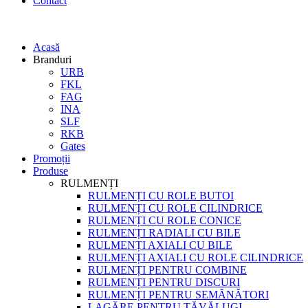
Contact
Acasă
Branduri
URB
FKL
FAG
INA
SLF
RKB
Gates
Promoții
Produse
RULMENȚI
RULMENȚI CU ROLE BUTOI
RULMENȚI CU ROLE CILINDRICE
RULMENȚI CU ROLE CONICE
RULMENȚI RADIALI CU BILE
RULMENȚI AXIALI CU BILE
RULMENȚI AXIALI CU ROLE CILINDRICE
RULMENȚI PENTRU COMBINE
RULMENȚI PENTRU DISCURI
RULMENȚI PENTRU SEMĂNĂTORI
LAGĂRE PENTRU TĂVĂLUGI