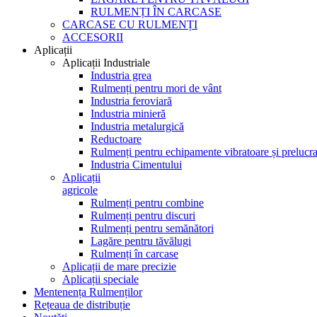
RULMENȚI ÎN CARCASE
CARCASE CU RULMENȚI
ACCESORII
Aplicații
Aplicații Industriale
Industria grea
Rulmenți pentru mori de vânt
Industria feroviară
Industria minieră
Industria metalurgică
Reductoare
Rulmenți pentru echipamente vibratoare și prelucra
Industria Cimentului
Aplicații
agricole
Rulmenți pentru combine
Rulmenți pentru discuri
Rulmenți pentru semănători
Lagăre pentru tăvălugi
Rulmenți în carcase
Aplicații de mare precizie
Aplicații speciale
Mentenența Rulmenților
Rețeaua de distribuție