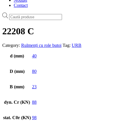
Noutăți
Contact
Products
search
22208 C
Category:
Rulmenți cu role butoi
Tag:
URB
d (mm)
40
D (mm)
80
B (mm)
23
dyn. Cr (KN)
88
stat. C0r (KN)
98