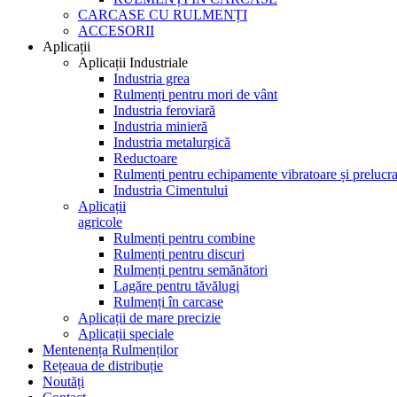
CARCASE CU RULMENȚI
ACCESORII
Aplicații
Aplicații Industriale
Industria grea
Rulmenți pentru mori de vânt
Industria feroviară
Industria minieră
Industria metalurgică
Reductoare
Rulmenți pentru echipamente vibratoare și prelucra
Industria Cimentului
Aplicații
agricole
Rulmenți pentru combine
Rulmenți pentru discuri
Rulmenți pentru semănători
Lagăre pentru tăvălugi
Rulmenți în carcase
Aplicații de mare precizie
Aplicații speciale
Mentenența Rulmenților
Rețeaua de distribuție
Noutăți