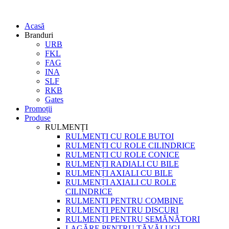
Acasă
Branduri
URB
FKL
FAG
INA
SLF
RKB
Gates
Promoții
Produse
RULMENȚI
RULMENȚI CU ROLE BUTOI
RULMENȚI CU ROLE CILINDRICE
RULMENȚI CU ROLE CONICE
RULMENȚI RADIALI CU BILE
RULMENȚI AXIALI CU BILE
RULMENȚI AXIALI CU ROLE
CILINDRICE
RULMENȚI PENTRU COMBINE
RULMENȚI PENTRU DISCURI
RULMENȚI PENTRU SEMĂNĂTORI
LAGĂRE PENTRU TĂVĂLUGI