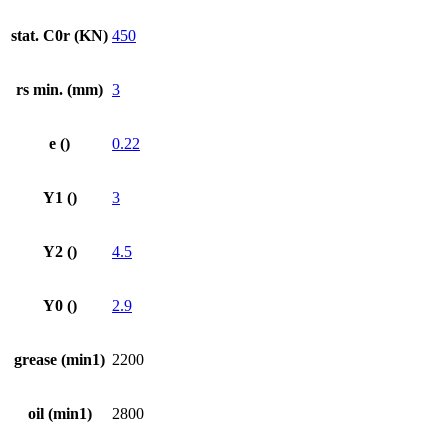
stat. C0r (KN)
450
rs min. (mm)
3
e ()
0.22
Y1 ()
3
Y2 ()
4.5
Y0 ()
2.9
grease (min1)
2200
oil (min1)
2800