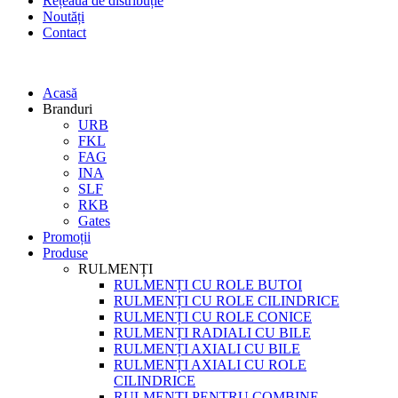
Rețeaua de distribuție
Noutăți
Contact
Acasă
Branduri
URB
FKL
FAG
INA
SLF
RKB
Gates
Promoții
Produse
RULMENȚI
RULMENȚI CU ROLE BUTOI
RULMENȚI CU ROLE CILINDRICE
RULMENȚI CU ROLE CONICE
RULMENȚI RADIALI CU BILE
RULMENȚI AXIALI CU BILE
RULMENȚI AXIALI CU ROLE
CILINDRICE
RULMENȚI PENTRU COMBINE