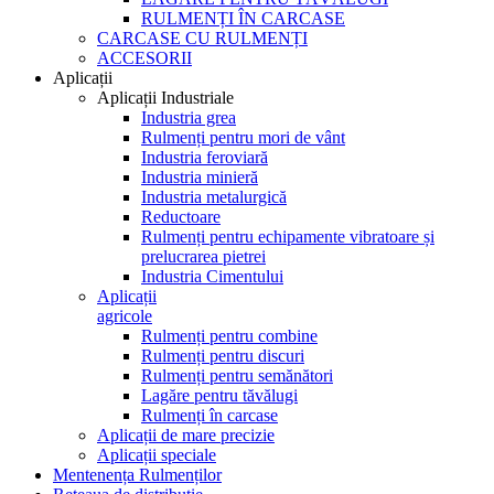
RULMENȚI ÎN CARCASE
CARCASE CU RULMENȚI
ACCESORII
Aplicații
Aplicații Industriale
Industria grea
Rulmenți pentru mori de vânt
Industria feroviară
Industria minieră
Industria metalurgică
Reductoare
Rulmenți pentru echipamente vibratoare și
prelucrarea pietrei
Industria Cimentului
Aplicații
agricole
Rulmenți pentru combine
Rulmenți pentru discuri
Rulmenți pentru semănători
Lagăre pentru tăvălugi
Rulmenți în carcase
Aplicații de mare precizie
Aplicații speciale
Mentenența Rulmenților