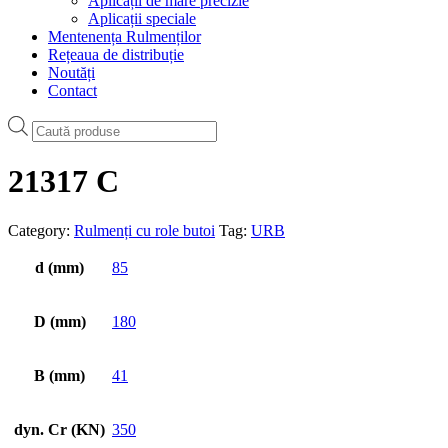
Aplicații de mare precizie
Aplicații speciale
Mentenența Rulmenților
Rețeaua de distribuție
Noutăți
Contact
Products
search
21317 C
Category:
Rulmenți cu role butoi
Tag:
URB
d (mm)
85
D (mm)
180
B (mm)
41
dyn. Cr (KN)
350