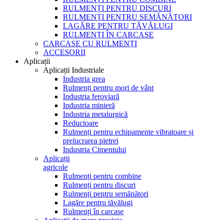
RULMENȚI PENTRU DISCURI
RULMENȚI PENTRU SEMĂNĂTORI
LAGĂRE PENTRU TĂVĂLUGI
RULMENȚI ÎN CARCASE
CARCASE CU RULMENȚI
ACCESORII
Aplicații
Aplicații Industriale
Industria grea
Rulmenți pentru mori de vânt
Industria feroviară
Industria minieră
Industria metalurgică
Reductoare
Rulmenți pentru echipamente vibratoare și
prelucrarea pietrei
Industria Cimentului
Aplicații
agricole
Rulmenți pentru combine
Rulmenți pentru discuri
Rulmenți pentru semănători
Lagăre pentru tăvălugi
Rulmenți în carcase