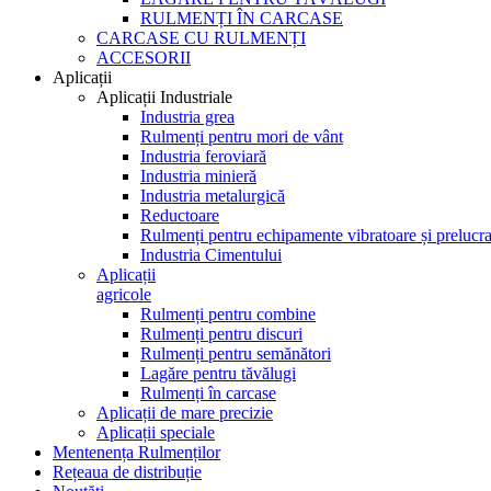
RULMENȚI ÎN CARCASE
CARCASE CU RULMENȚI
ACCESORII
Aplicații
Aplicații Industriale
Industria grea
Rulmenți pentru mori de vânt
Industria feroviară
Industria minieră
Industria metalurgică
Reductoare
Rulmenți pentru echipamente vibratoare și prelucra
Industria Cimentului
Aplicații
agricole
Rulmenți pentru combine
Rulmenți pentru discuri
Rulmenți pentru semănători
Lagăre pentru tăvălugi
Rulmenți în carcase
Aplicații de mare precizie
Aplicații speciale
Mentenența Rulmenților
Rețeaua de distribuție