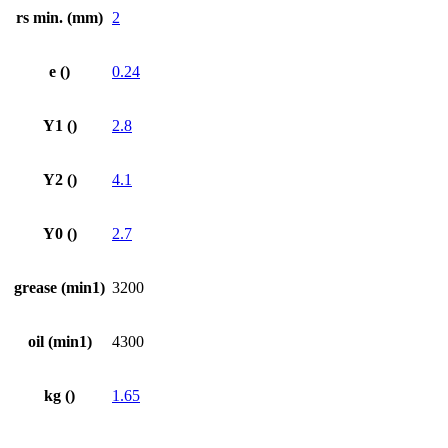
rs min. (mm)
2
e ()
0.24
Y1 ()
2.8
Y2 ()
4.1
Y0 ()
2.7
grease (min1)
3200
oil (min1)
4300
kg ()
1.65