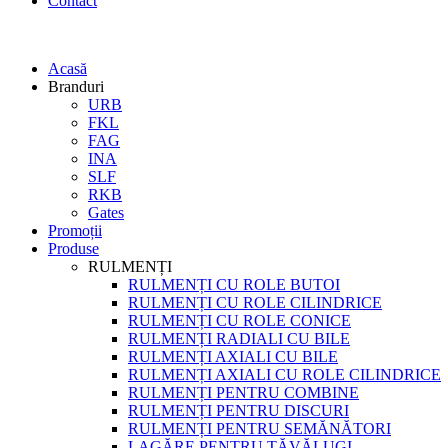
Contact
Acasă
Branduri
URB
FKL
FAG
INA
SLF
RKB
Gates
Promoții
Produse
RULMENȚI
RULMENȚI CU ROLE BUTOI
RULMENȚI CU ROLE CILINDRICE
RULMENȚI CU ROLE CONICE
RULMENȚI RADIALI CU BILE
RULMENȚI AXIALI CU BILE
RULMENȚI AXIALI CU ROLE CILINDRICE
RULMENȚI PENTRU COMBINE
RULMENȚI PENTRU DISCURI
RULMENȚI PENTRU SEMĂNĂTORI
LAGĂRE PENTRU TĂVĂLUGI