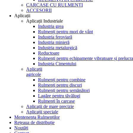
CARCASE CU RULMENȚI
ACCESORII
Aplicații
Aplicații Industriale
Industria grea
Rulmenți pentru mori de vânt
Industria feroviară
Industria minieră
Industria metalurgică
Reductoare
Rulmenți pentru echipamente vibratoare și prelucra
Industria Cimentului
Aplicații
agricole
Rulmenți pentru combine
Rulmenți pentru discuri
Rulmenți pentru semănători
Lagăre pentru tăvălugi
Rulmenți în carcase
Aplicații de mare precizie
Aplicații speciale
Mentenența Rulmenților
Rețeaua de distribuție
Noutăți