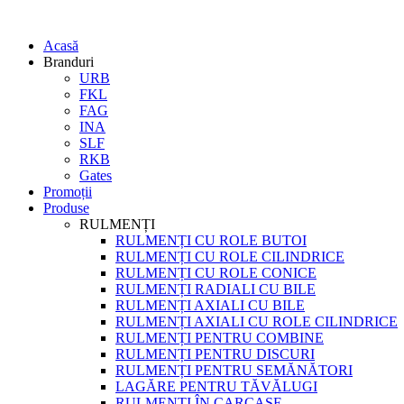
Acasă
Branduri
URB
FKL
FAG
INA
SLF
RKB
Gates
Promoții
Produse
RULMENȚI
RULMENȚI CU ROLE BUTOI
RULMENȚI CU ROLE CILINDRICE
RULMENȚI CU ROLE CONICE
RULMENȚI RADIALI CU BILE
RULMENȚI AXIALI CU BILE
RULMENȚI AXIALI CU ROLE CILINDRICE
RULMENȚI PENTRU COMBINE
RULMENȚI PENTRU DISCURI
RULMENȚI PENTRU SEMĂNĂTORI
LAGĂRE PENTRU TĂVĂLUGI
RULMENȚI ÎN CARCASE