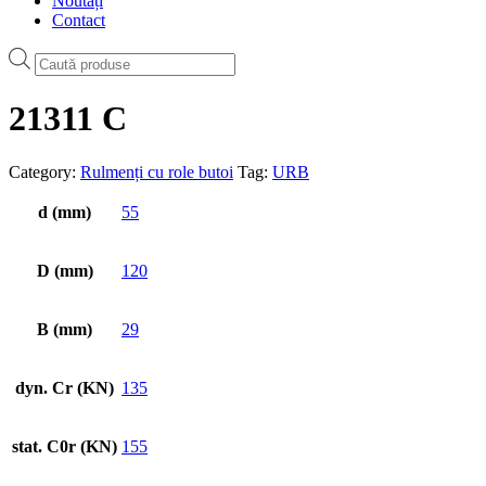
Noutăți
Contact
Products
search
21311 C
Category:
Rulmenți cu role butoi
Tag:
URB
d (mm)
55
D (mm)
120
B (mm)
29
dyn. Cr (KN)
135
stat. C0r (KN)
155