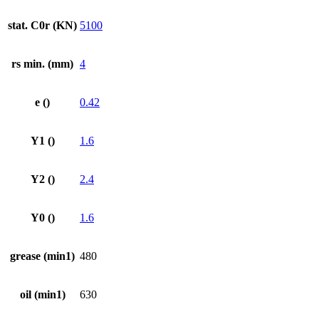
stat. C0r (KN)
5100
rs min. (mm)
4
e ()
0.42
Y1 ()
1.6
Y2 ()
2.4
Y0 ()
1.6
grease (min1)
480
oil (min1)
630