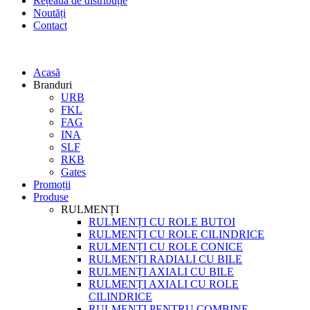
Rețeaua de distribuție
Noutăți
Contact
Acasă
Branduri
URB
FKL
FAG
INA
SLF
RKB
Gates
Promoții
Produse
RULMENȚI
RULMENȚI CU ROLE BUTOI
RULMENȚI CU ROLE CILINDRICE
RULMENȚI CU ROLE CONICE
RULMENȚI RADIALI CU BILE
RULMENȚI AXIALI CU BILE
RULMENȚI AXIALI CU ROLE
CILINDRICE
RULMENȚI PENTRU COMBINE