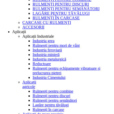
RULMENȚI PENTRU DISCURI
RULMENȚI PENTRU SEMĂNĂTORI
LAGĂRE PENTRU TĂVĂLUGI
RULMENȚI ÎN CARCASE
CARCASE CU RULMENȚI
ACCESORII
Aplicații
Aplicații Industriale
Industria grea
Rulmenți pentru mori de vânt
Industria feroviară
Industria minieră
Industria metalurgică
Reductoare
Rulmenți pentru echipamente vibratoare și
prelucrarea pietrei
Industria Cimentului
Aplicații
agricole
Rulmenți pentru combine
Rulmenți pentru discuri
Rulmenți pentru semănători
Lagăre pentru tăvălugi
Rulmenți în carcase