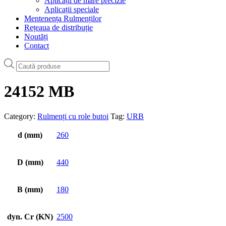
Aplicații de mare precizie
Aplicații speciale
Mentenența Rulmenților
Rețeaua de distribuție
Noutăți
Contact
Products
search
24152 MB
Category:
Rulmenți cu role butoi
Tag:
URB
d (mm)
260
D (mm)
440
B (mm)
180
dyn. Cr (KN)
2500