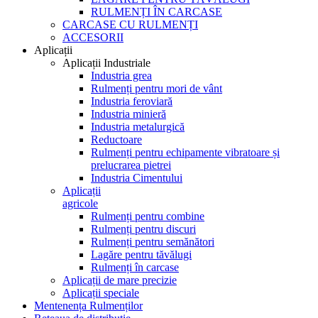
RULMENȚI ÎN CARCASE
CARCASE CU RULMENȚI
ACCESORII
Aplicații
Aplicații Industriale
Industria grea
Rulmenți pentru mori de vânt
Industria feroviară
Industria minieră
Industria metalurgică
Reductoare
Rulmenți pentru echipamente vibratoare și
prelucrarea pietrei
Industria Cimentului
Aplicații
agricole
Rulmenți pentru combine
Rulmenți pentru discuri
Rulmenți pentru semănători
Lagăre pentru tăvălugi
Rulmenți în carcase
Aplicații de mare precizie
Aplicații speciale
Mentenența Rulmenților