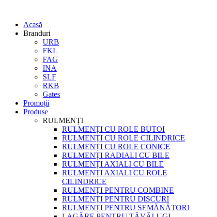
Acasă
Branduri
URB
FKL
FAG
INA
SLF
RKB
Gates
Promoții
Produse
RULMENȚI
RULMENȚI CU ROLE BUTOI
RULMENȚI CU ROLE CILINDRICE
RULMENȚI CU ROLE CONICE
RULMENȚI RADIALI CU BILE
RULMENȚI AXIALI CU BILE
RULMENȚI AXIALI CU ROLE
CILINDRICE
RULMENȚI PENTRU COMBINE
RULMENȚI PENTRU DISCURI
RULMENȚI PENTRU SEMĂNĂTORI
LAGĂRE PENTRU TĂVĂLUGI