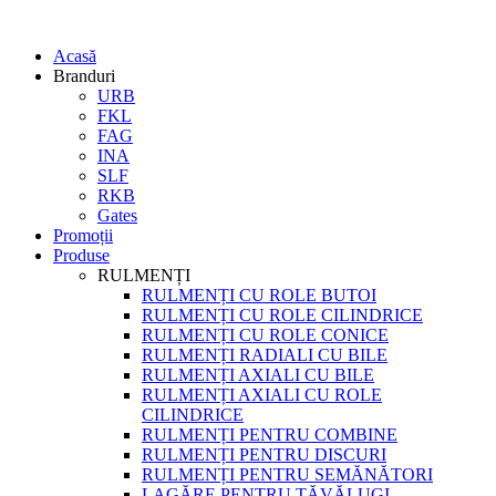
Acasă
Branduri
URB
FKL
FAG
INA
SLF
RKB
Gates
Promoții
Produse
RULMENȚI
RULMENȚI CU ROLE BUTOI
RULMENȚI CU ROLE CILINDRICE
RULMENȚI CU ROLE CONICE
RULMENȚI RADIALI CU BILE
RULMENȚI AXIALI CU BILE
RULMENȚI AXIALI CU ROLE
CILINDRICE
RULMENȚI PENTRU COMBINE
RULMENȚI PENTRU DISCURI
RULMENȚI PENTRU SEMĂNĂTORI
LAGĂRE PENTRU TĂVĂLUGI