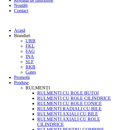
Rețeaua de distribuție
Noutăți
Contact
Acasă
Branduri
URB
FKL
FAG
INA
SLF
RKB
Gates
Promoții
Produse
RULMENȚI
RULMENȚI CU ROLE BUTOI
RULMENȚI CU ROLE CILINDRICE
RULMENȚI CU ROLE CONICE
RULMENȚI RADIALI CU BILE
RULMENȚI AXIALI CU BILE
RULMENȚI AXIALI CU ROLE
CILINDRICE
RULMENȚI PENTRU COMBINE