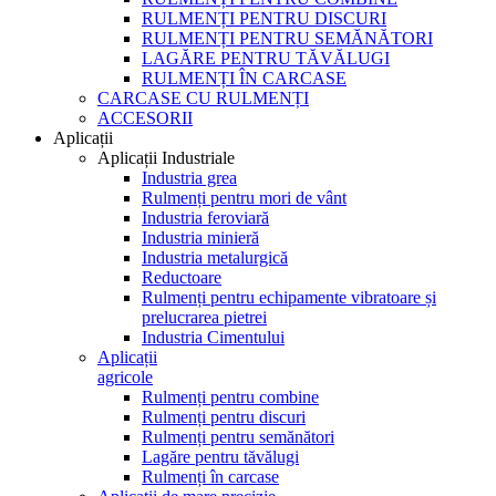
RULMENȚI PENTRU DISCURI
RULMENȚI PENTRU SEMĂNĂTORI
LAGĂRE PENTRU TĂVĂLUGI
RULMENȚI ÎN CARCASE
CARCASE CU RULMENȚI
ACCESORII
Aplicații
Aplicații Industriale
Industria grea
Rulmenți pentru mori de vânt
Industria feroviară
Industria minieră
Industria metalurgică
Reductoare
Rulmenți pentru echipamente vibratoare și
prelucrarea pietrei
Industria Cimentului
Aplicații
agricole
Rulmenți pentru combine
Rulmenți pentru discuri
Rulmenți pentru semănători
Lagăre pentru tăvălugi
Rulmenți în carcase