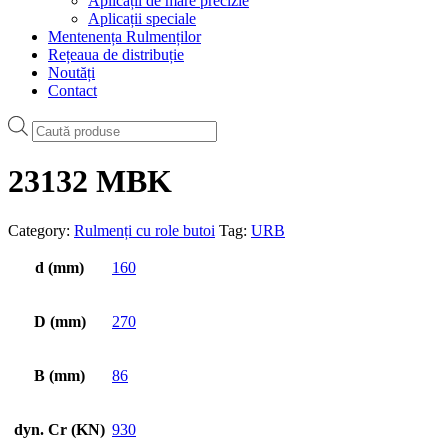
Aplicații de mare precizie
Aplicații speciale
Mentenența Rulmenților
Rețeaua de distribuție
Noutăți
Contact
Products
search
23132 MBK
Category:
Rulmenți cu role butoi
Tag:
URB
d (mm)
160
D (mm)
270
B (mm)
86
dyn. Cr (KN)
930