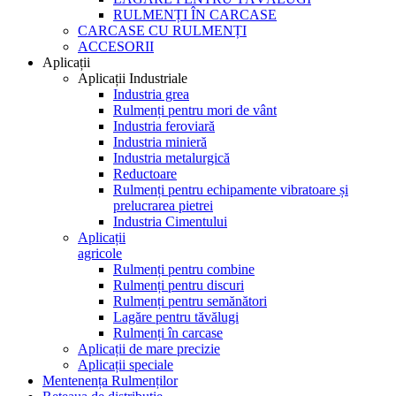
RULMENȚI ÎN CARCASE
CARCASE CU RULMENȚI
ACCESORII
Aplicații
Aplicații Industriale
Industria grea
Rulmenți pentru mori de vânt
Industria feroviară
Industria minieră
Industria metalurgică
Reductoare
Rulmenți pentru echipamente vibratoare și
prelucrarea pietrei
Industria Cimentului
Aplicații
agricole
Rulmenți pentru combine
Rulmenți pentru discuri
Rulmenți pentru semănători
Lagăre pentru tăvălugi
Rulmenți în carcase
Aplicații de mare precizie
Aplicații speciale
Mentenența Rulmenților