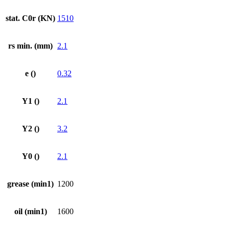
stat. C0r (KN)
1510
rs min. (mm)
2.1
e ()
0.32
Y1 ()
2.1
Y2 ()
3.2
Y0 ()
2.1
grease (min1)
1200
oil (min1)
1600