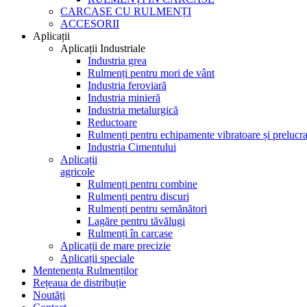
CARCASE CU RULMENȚI
ACCESORII
Aplicații
Aplicații Industriale
Industria grea
Rulmenți pentru mori de vânt
Industria feroviară
Industria minieră
Industria metalurgică
Reductoare
Rulmenți pentru echipamente vibratoare și prelucra
Industria Cimentului
Aplicații
agricole
Rulmenți pentru combine
Rulmenți pentru discuri
Rulmenți pentru semănători
Lagăre pentru tăvălugi
Rulmenți în carcase
Aplicații de mare precizie
Aplicații speciale
Mentenența Rulmenților
Rețeaua de distribuție
Noutăți