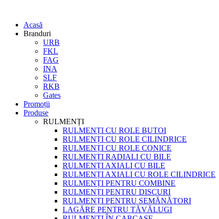
Acasă
Branduri
URB
FKL
FAG
INA
SLF
RKB
Gates
Promoții
Produse
RULMENȚI
RULMENȚI CU ROLE BUTOI
RULMENȚI CU ROLE CILINDRICE
RULMENȚI CU ROLE CONICE
RULMENȚI RADIALI CU BILE
RULMENȚI AXIALI CU BILE
RULMENȚI AXIALI CU ROLE CILINDRICE
RULMENȚI PENTRU COMBINE
RULMENȚI PENTRU DISCURI
RULMENȚI PENTRU SEMĂNĂTORI
LAGĂRE PENTRU TĂVĂLUGI
RULMENȚI ÎN CARCASE