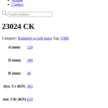
Noutăți
Contact
Products
search
23024 CK
Category:
Rulmenți cu role butoi
Tag:
URB
d (mm)
120
D (mm)
180
B (mm)
46
dyn. Cr (KN)
365
stat. C0r (KN)
610