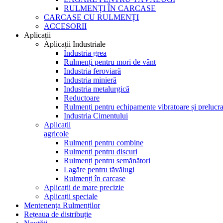
RULMENȚI ÎN CARCASE
CARCASE CU RULMENȚI
ACCESORII
Aplicații
Aplicații Industriale
Industria grea
Rulmenți pentru mori de vânt
Industria feroviară
Industria minieră
Industria metalurgică
Reductoare
Rulmenți pentru echipamente vibratoare și prelucra
Industria Cimentului
Aplicații
agricole
Rulmenți pentru combine
Rulmenți pentru discuri
Rulmenți pentru semănători
Lagăre pentru tăvălugi
Rulmenți în carcase
Aplicații de mare precizie
Aplicații speciale
Mentenența Rulmenților
Rețeaua de distribuție