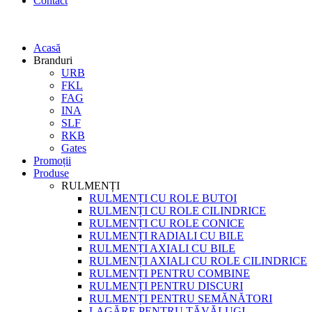
Contact
Acasă
Branduri
URB
FKL
FAG
INA
SLF
RKB
Gates
Promoții
Produse
RULMENȚI
RULMENȚI CU ROLE BUTOI
RULMENȚI CU ROLE CILINDRICE
RULMENȚI CU ROLE CONICE
RULMENȚI RADIALI CU BILE
RULMENȚI AXIALI CU BILE
RULMENȚI AXIALI CU ROLE CILINDRICE
RULMENȚI PENTRU COMBINE
RULMENȚI PENTRU DISCURI
RULMENȚI PENTRU SEMĂNĂTORI
LAGĂRE PENTRU TĂVĂLUGI