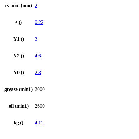
rs min. (mm)
2
e ()
0.22
Y1 ()
3
Y2 ()
4.6
Y0 ()
2.8
grease (min1)
2000
oil (min1)
2600
kg ()
4.11