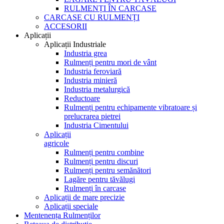
RULMENȚI ÎN CARCASE
CARCASE CU RULMENȚI
ACCESORII
Aplicații
Aplicații Industriale
Industria grea
Rulmenți pentru mori de vânt
Industria feroviară
Industria minieră
Industria metalurgică
Reductoare
Rulmenți pentru echipamente vibratoare și
prelucrarea pietrei
Industria Cimentului
Aplicații
agricole
Rulmenți pentru combine
Rulmenți pentru discuri
Rulmenți pentru semănători
Lagăre pentru tăvălugi
Rulmenți în carcase
Aplicații de mare precizie
Aplicații speciale
Mentenența Rulmenților