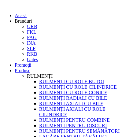
Acasă
Branduri
URB
FKL
FAG
INA
SLF
RKB
Gates
Promoții
Produse
RULMENȚI
RULMENȚI CU ROLE BUTOI
RULMENȚI CU ROLE CILINDRICE
RULMENȚI CU ROLE CONICE
RULMENȚI RADIALI CU BILE
RULMENȚI AXIALI CU BILE
RULMENȚI AXIALI CU ROLE
CILINDRICE
RULMENȚI PENTRU COMBINE
RULMENȚI PENTRU DISCURI
RULMENȚI PENTRU SEMĂNĂTORI
LAGĂRE PENTRU TĂVĂLUGI