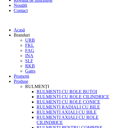
Rețeaua de distribuție
Noutăți
Contact
Acasă
Branduri
URB
FKL
FAG
INA
SLF
RKB
Gates
Promoții
Produse
RULMENȚI
RULMENȚI CU ROLE BUTOI
RULMENȚI CU ROLE CILINDRICE
RULMENȚI CU ROLE CONICE
RULMENȚI RADIALI CU BILE
RULMENȚI AXIALI CU BILE
RULMENȚI AXIALI CU ROLE
CILINDRICE
RULMENȚI PENTRU COMBINE