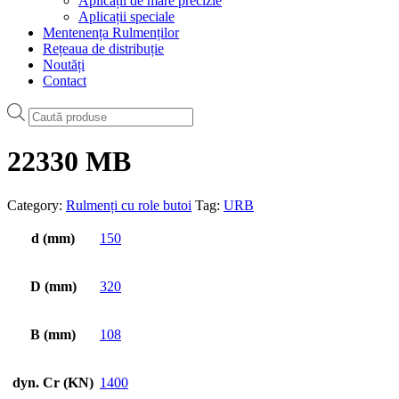
Aplicații de mare precizie
Aplicații speciale
Mentenența Rulmenților
Rețeaua de distribuție
Noutăți
Contact
Products
search
22330 MB
Category:
Rulmenți cu role butoi
Tag:
URB
d (mm)
150
D (mm)
320
B (mm)
108
dyn. Cr (KN)
1400