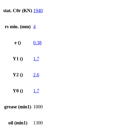
stat. C0r (KN)
1940
rs min. (mm)
4
e ()
0.38
Y1 ()
1.7
Y2 ()
2.6
Y0 ()
1.7
grease (min1)
1000
oil (min1)
1300