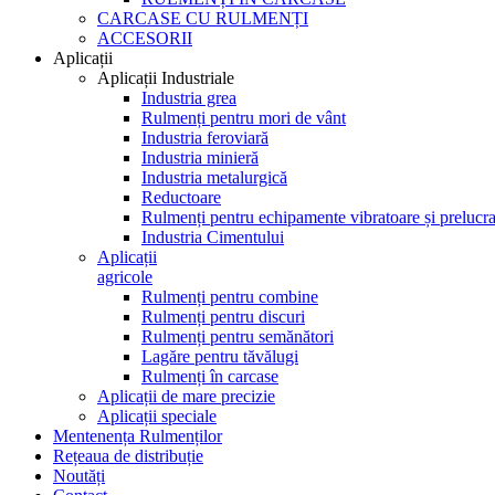
CARCASE CU RULMENȚI
ACCESORII
Aplicații
Aplicații Industriale
Industria grea
Rulmenți pentru mori de vânt
Industria feroviară
Industria minieră
Industria metalurgică
Reductoare
Rulmenți pentru echipamente vibratoare și prelucra
Industria Cimentului
Aplicații
agricole
Rulmenți pentru combine
Rulmenți pentru discuri
Rulmenți pentru semănători
Lagăre pentru tăvălugi
Rulmenți în carcase
Aplicații de mare precizie
Aplicații speciale
Mentenența Rulmenților
Rețeaua de distribuție
Noutăți