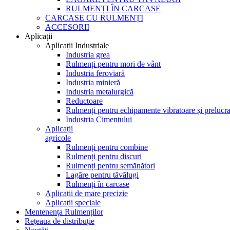
RULMENȚI ÎN CARCASE
CARCASE CU RULMENȚI
ACCESORII
Aplicații
Aplicații Industriale
Industria grea
Rulmenți pentru mori de vânt
Industria feroviară
Industria minieră
Industria metalurgică
Reductoare
Rulmenți pentru echipamente vibratoare și prelucra
Industria Cimentului
Aplicații
agricole
Rulmenți pentru combine
Rulmenți pentru discuri
Rulmenți pentru semănători
Lagăre pentru tăvălugi
Rulmenți în carcase
Aplicații de mare precizie
Aplicații speciale
Mentenența Rulmenților
Rețeaua de distribuție