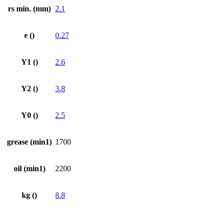
rs min. (mm)
2.1
e ()
0.27
Y1 ()
2.6
Y2 ()
3.8
Y0 ()
2.5
grease (min1)
1700
oil (min1)
2200
kg ()
8.8