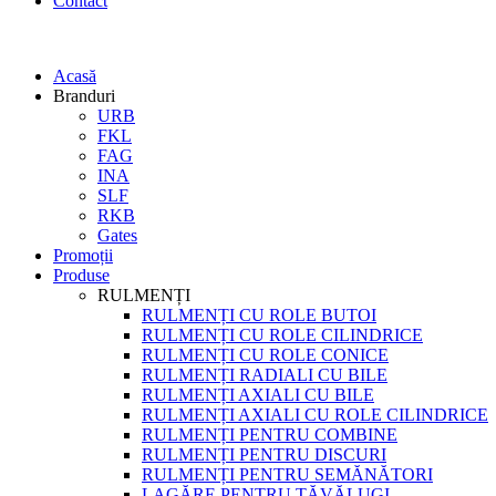
Contact
Acasă
Branduri
URB
FKL
FAG
INA
SLF
RKB
Gates
Promoții
Produse
RULMENȚI
RULMENȚI CU ROLE BUTOI
RULMENȚI CU ROLE CILINDRICE
RULMENȚI CU ROLE CONICE
RULMENȚI RADIALI CU BILE
RULMENȚI AXIALI CU BILE
RULMENȚI AXIALI CU ROLE CILINDRICE
RULMENȚI PENTRU COMBINE
RULMENȚI PENTRU DISCURI
RULMENȚI PENTRU SEMĂNĂTORI
LAGĂRE PENTRU TĂVĂLUGI