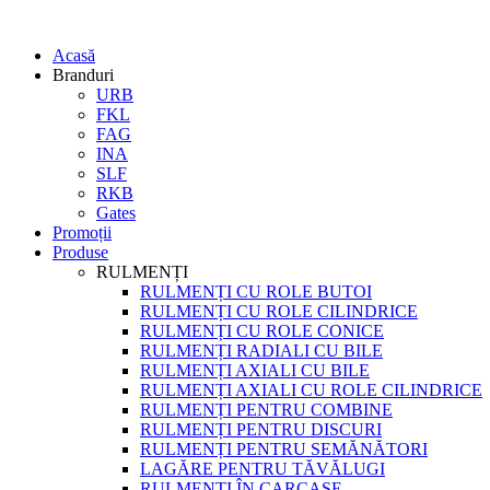
Acasă
Branduri
URB
FKL
FAG
INA
SLF
RKB
Gates
Promoții
Produse
RULMENȚI
RULMENȚI CU ROLE BUTOI
RULMENȚI CU ROLE CILINDRICE
RULMENȚI CU ROLE CONICE
RULMENȚI RADIALI CU BILE
RULMENȚI AXIALI CU BILE
RULMENȚI AXIALI CU ROLE CILINDRICE
RULMENȚI PENTRU COMBINE
RULMENȚI PENTRU DISCURI
RULMENȚI PENTRU SEMĂNĂTORI
LAGĂRE PENTRU TĂVĂLUGI
RULMENȚI ÎN CARCASE