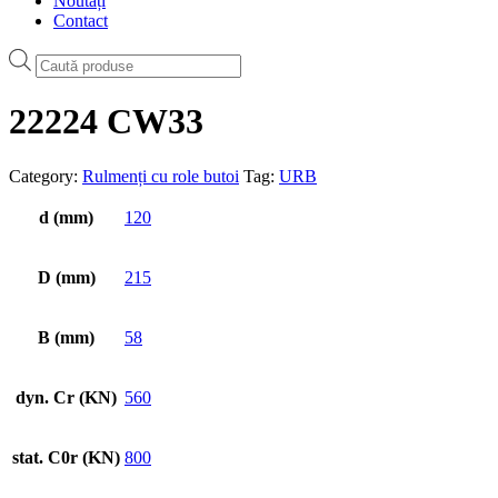
Noutăți
Contact
Products
search
22224 CW33
Category:
Rulmenți cu role butoi
Tag:
URB
d (mm)
120
D (mm)
215
B (mm)
58
dyn. Cr (KN)
560
stat. C0r (KN)
800