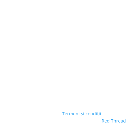
© GREENLAND SA
|
Termeni și condiții
| Site creat
de
Red Thread