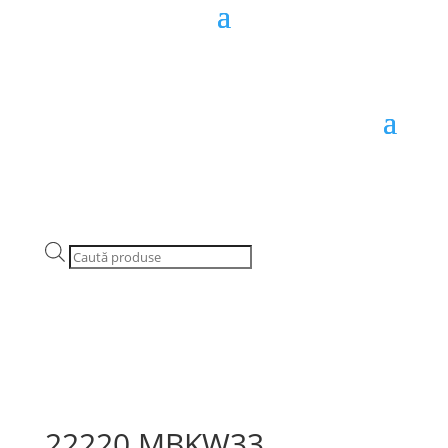
Products
search
22220 MBKW33