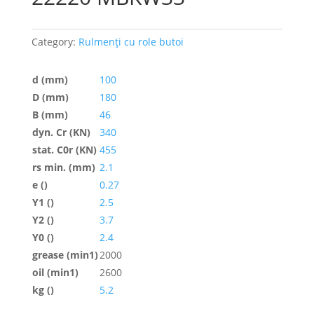
Category:
Rulmenți cu role butoi
d (mm)
100
D (mm)
180
B (mm)
46
dyn. Cr (KN)
340
stat. C0r (KN)
455
rs min. (mm)
2.1
e ()
0.27
Y1 ()
2.5
Y2 ()
3.7
Y0 ()
2.4
grease (min1)
2000
oil (min1)
2600
kg ()
5.2