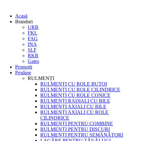
Acasă
Branduri
URB
FKL
FAG
INA
SLF
RKB
Gates
Promoții
Produse
RULMENȚI
RULMENȚI CU ROLE BUTOI
RULMENȚI CU ROLE CILINDRICE
RULMENȚI CU ROLE CONICE
RULMENȚI RADIALI CU BILE
RULMENȚI AXIALI CU BILE
RULMENȚI AXIALI CU ROLE
CILINDRICE
RULMENȚI PENTRU COMBINE
RULMENȚI PENTRU DISCURI
RULMENȚI PENTRU SEMĂNĂTORI
LAGĂRE PENTRU TĂVĂLUGI