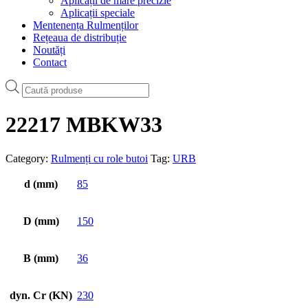
Aplicații de mare precizie
Aplicații speciale
Mentenența Rulmenților
Rețeaua de distribuție
Noutăți
Contact
Products
search
22217 MBKW33
Category:
Rulmenți cu role butoi
Tag:
URB
d (mm)
85
D (mm)
150
B (mm)
36
dyn. Cr (KN)
230