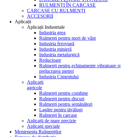
RULMENȚI ÎN CARCASE
CARCASE CU RULMENȚI
ACCESORII
Aplicații
Aplicații Industriale
Industria grea
Rulmenți pentru mori de vânt
Industria feroviară
Industria minieră
Industria metalurgică
Reductoare
Rulmenți pentru echipamente vibratoare și
prelucrarea pietrei
Industria Cimentului
Aplicații
agricole
Rulmenți pentru combine
Rulmenți pentru discuri
Rulmenți pentru semănători
Lagăre pentru tăvălugi
Rulmenți în carcase
Aplicații de mare precizie
Aplicații speciale
Mentenența Rulmenților