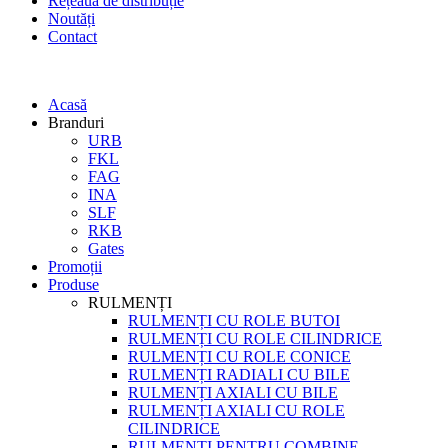
Rețeaua de distribuție
Noutăți
Contact
Acasă
Branduri
URB
FKL
FAG
INA
SLF
RKB
Gates
Promoții
Produse
RULMENȚI
RULMENȚI CU ROLE BUTOI
RULMENȚI CU ROLE CILINDRICE
RULMENȚI CU ROLE CONICE
RULMENȚI RADIALI CU BILE
RULMENȚI AXIALI CU BILE
RULMENȚI AXIALI CU ROLE
CILINDRICE
RULMENȚI PENTRU COMBINE