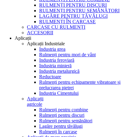
RULMENȚI PENTRU DISCURI
RULMENȚI PENTRU SEMĂNĂTORI
LAGĂRE PENTRU TĂVĂLUGI
RULMENȚI ÎN CARCASE
CARCASE CU RULMENȚI
ACCESORII
Aplicații
Aplicații Industriale
Industria grea
Rulmenți pentru mori de vânt
Industria feroviară
Industria minieră
Industria metalurgică
Reductoare
Rulmenți pentru echipamente vibratoare și
prelucrarea pietrei
Industria Cimentului
Aplicații
agricole
Rulmenți pentru combine
Rulmenți pentru discuri
Rulmenți pentru semănători
Lagăre pentru tăvălugi
Rulmenți în carcase