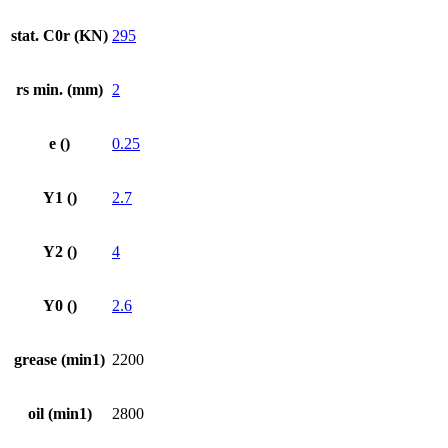
stat. C0r (KN)
295
rs min. (mm)
2
e ()
0.25
Y1 ()
2.7
Y2 ()
4
Y0 ()
2.6
grease (min1)
2200
oil (min1)
2800