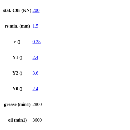
stat. C0r (KN)
200
rs min. (mm)
1.5
e ()
0.28
Y1 ()
2.4
Y2 ()
3.6
Y0 ()
2.4
grease (min1)
2800
oil (min1)
3600