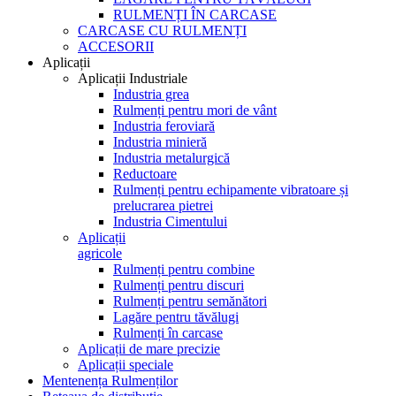
RULMENȚI ÎN CARCASE
CARCASE CU RULMENȚI
ACCESORII
Aplicații
Aplicații Industriale
Industria grea
Rulmenți pentru mori de vânt
Industria feroviară
Industria minieră
Industria metalurgică
Reductoare
Rulmenți pentru echipamente vibratoare și
prelucrarea pietrei
Industria Cimentului
Aplicații
agricole
Rulmenți pentru combine
Rulmenți pentru discuri
Rulmenți pentru semănători
Lagăre pentru tăvălugi
Rulmenți în carcase
Aplicații de mare precizie
Aplicații speciale
Mentenența Rulmenților