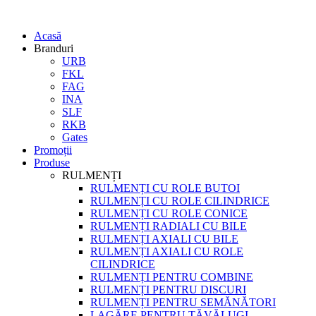
Acasă
Branduri
URB
FKL
FAG
INA
SLF
RKB
Gates
Promoții
Produse
RULMENȚI
RULMENȚI CU ROLE BUTOI
RULMENȚI CU ROLE CILINDRICE
RULMENȚI CU ROLE CONICE
RULMENȚI RADIALI CU BILE
RULMENȚI AXIALI CU BILE
RULMENȚI AXIALI CU ROLE
CILINDRICE
RULMENȚI PENTRU COMBINE
RULMENȚI PENTRU DISCURI
RULMENȚI PENTRU SEMĂNĂTORI
LAGĂRE PENTRU TĂVĂLUGI