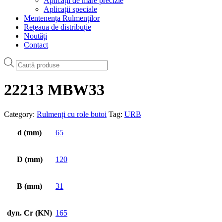
Aplicații de mare precizie
Aplicații speciale
Mentenența Rulmenților
Rețeaua de distribuție
Noutăți
Contact
Products
search
22213 MBW33
Category:
Rulmenți cu role butoi
Tag:
URB
d (mm)
65
D (mm)
120
B (mm)
31
dyn. Cr (KN)
165