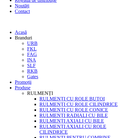
Rețeaua de distribuție
Noutăți
Contact
Acasă
Branduri
URB
FKL
FAG
INA
SLF
RKB
Gates
Promoții
Produse
RULMENȚI
RULMENȚI CU ROLE BUTOI
RULMENȚI CU ROLE CILINDRICE
RULMENȚI CU ROLE CONICE
RULMENȚI RADIALI CU BILE
RULMENȚI AXIALI CU BILE
RULMENȚI AXIALI CU ROLE
CILINDRICE
RULMENȚI PENTRU COMBINE