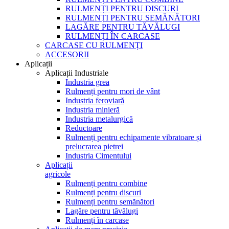
RULMENȚI PENTRU DISCURI
RULMENȚI PENTRU SEMĂNĂTORI
LAGĂRE PENTRU TĂVĂLUGI
RULMENȚI ÎN CARCASE
CARCASE CU RULMENȚI
ACCESORII
Aplicații
Aplicații Industriale
Industria grea
Rulmenți pentru mori de vânt
Industria feroviară
Industria minieră
Industria metalurgică
Reductoare
Rulmenți pentru echipamente vibratoare și
prelucrarea pietrei
Industria Cimentului
Aplicații
agricole
Rulmenți pentru combine
Rulmenți pentru discuri
Rulmenți pentru semănători
Lagăre pentru tăvălugi
Rulmenți în carcase