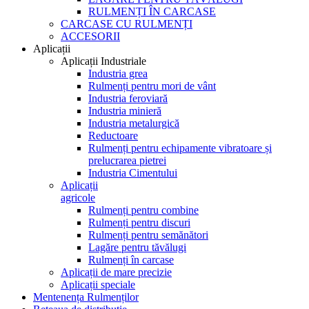
RULMENȚI ÎN CARCASE
CARCASE CU RULMENȚI
ACCESORII
Aplicații
Aplicații Industriale
Industria grea
Rulmenți pentru mori de vânt
Industria feroviară
Industria minieră
Industria metalurgică
Reductoare
Rulmenți pentru echipamente vibratoare și
prelucrarea pietrei
Industria Cimentului
Aplicații
agricole
Rulmenți pentru combine
Rulmenți pentru discuri
Rulmenți pentru semănători
Lagăre pentru tăvălugi
Rulmenți în carcase
Aplicații de mare precizie
Aplicații speciale
Mentenența Rulmenților