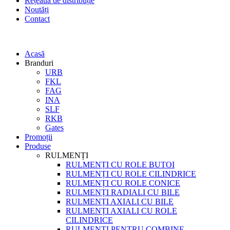
Rețeaua de distribuție
Noutăți
Contact
Acasă
Branduri
URB
FKL
FAG
INA
SLF
RKB
Gates
Promoții
Produse
RULMENȚI
RULMENȚI CU ROLE BUTOI
RULMENȚI CU ROLE CILINDRICE
RULMENȚI CU ROLE CONICE
RULMENȚI RADIALI CU BILE
RULMENȚI AXIALI CU BILE
RULMENȚI AXIALI CU ROLE
CILINDRICE
RULMENȚI PENTRU COMBINE