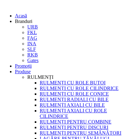
Acasă
Branduri
URB
FKL
FAG
INA
SLF
RKB
Gates
Promoții
Produse
RULMENȚI
RULMENȚI CU ROLE BUTOI
RULMENȚI CU ROLE CILINDRICE
RULMENȚI CU ROLE CONICE
RULMENȚI RADIALI CU BILE
RULMENȚI AXIALI CU BILE
RULMENȚI AXIALI CU ROLE
CILINDRICE
RULMENȚI PENTRU COMBINE
RULMENȚI PENTRU DISCURI
RULMENȚI PENTRU SEMĂNĂTORI
LAGĂRE PENTRU TĂVĂLUGI