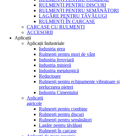
RULMENȚI PENTRU DISCURI
RULMENȚI PENTRU SEMĂNĂTORI
LAGĂRE PENTRU TĂVĂLUGI
RULMENȚI ÎN CARCASE
CARCASE CU RULMENȚI
ACCESORII
Aplicații
Aplicații Industriale
Industria grea
Rulmenți pentru mori de vânt
Industria feroviară
Industria minieră
Industria metalurgică
Reductoare
Rulmenți pentru echipamente vibratoare și
prelucrarea pietrei
Industria Cimentului
Aplicații
agricole
Rulmenți pentru combine
Rulmenți pentru discuri
Rulmenți pentru semănători
Lagăre pentru tăvălugi
Rulmenți în carcase