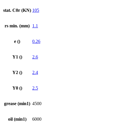
stat. C0r (KN)
105
rs min. (mm)
1.1
e ()
0.26
Y1 ()
2.6
Y2 ()
2.4
Y0 ()
2.5
grease (min1)
4500
oil (min1)
6000