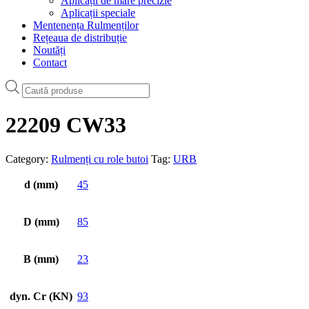
Aplicații de mare precizie
Aplicații speciale
Mentenența Rulmenților
Rețeaua de distribuție
Noutăți
Contact
Products
search
22209 CW33
Category:
Rulmenți cu role butoi
Tag:
URB
d (mm)
45
D (mm)
85
B (mm)
23
dyn. Cr (KN)
93