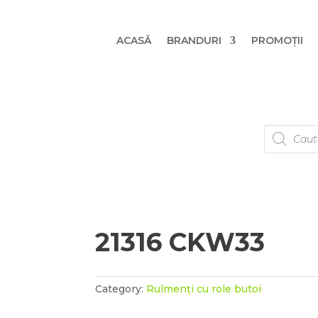
ACASĂ
BRANDURI
PROMOȚII
Products
search
21316 CKW33
Category:
Rulmenți cu role butoi