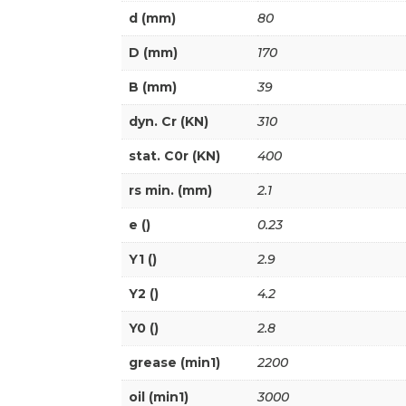
d (mm)
80
D (mm)
170
B (mm)
39
dyn. Cr (KN)
310
stat. C0r (KN)
400
rs min. (mm)
2.1
e ()
0.23
Y1 ()
2.9
Y2 ()
4.2
Y0 ()
2.8
grease (min1)
2200
oil (min1)
3000