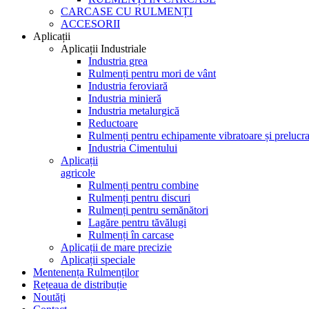
CARCASE CU RULMENȚI
ACCESORII
Aplicații
Aplicații Industriale
Industria grea
Rulmenți pentru mori de vânt
Industria feroviară
Industria minieră
Industria metalurgică
Reductoare
Rulmenți pentru echipamente vibratoare și prelucra
Industria Cimentului
Aplicații
agricole
Rulmenți pentru combine
Rulmenți pentru discuri
Rulmenți pentru semănători
Lagăre pentru tăvălugi
Rulmenți în carcase
Aplicații de mare precizie
Aplicații speciale
Mentenența Rulmenților
Rețeaua de distribuție
Noutăți