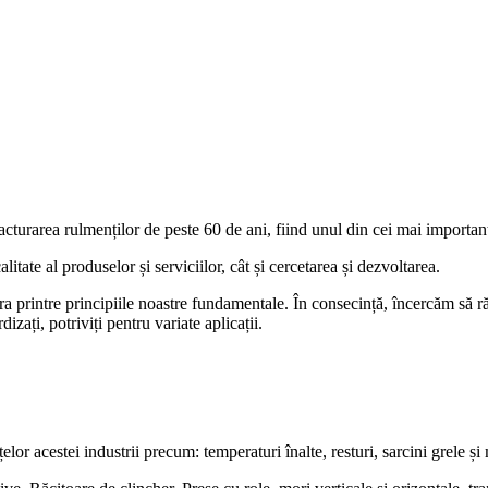
acturarea rulmenților de peste 60 de ani, fiind unul din cei mai importanț
itate al produselor și serviciilor, cât și cercetarea și dezvoltarea.
tora printre principiile noastre fundamentale. În consecință, încercăm să
ați, potriviți pentru variate aplicații.
lor acestei industrii precum: temperaturi înalte, resturi, sarcini grele și