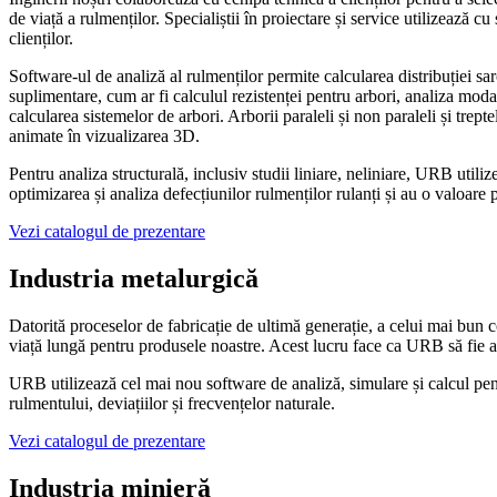
de viață a rulmenților. Specialiștii în proiectare și service utilizează
clienților.
Software-ul de analiză al rulmenților permite calcularea distribuției sar
suplimentare, cum ar fi calculul rezistenței pentru arbori, analiza modal
calcularea sistemelor de arbori. Arborii paraleli și non paraleli și trep
animate în vizualizarea 3D.
Pentru analiza structurală, inclusiv studii liniare, neliniare, URB uti
optimizarea și analiza defecțiunilor rulmenților rulanți și au o valoare 
Vezi catalogul de prezentare
Industria metalurgică
Datorită proceselor de fabricație de ultimă generație, a celui mai bun con
viață lungă pentru produsele noastre. Acest lucru face ca URB să fie a
URB utilizează cel mai nou software de analiză, simulare și calcul pen
rulmentului, deviațiilor și frecvențelor naturale.
Vezi catalogul de prezentare
Industria minieră