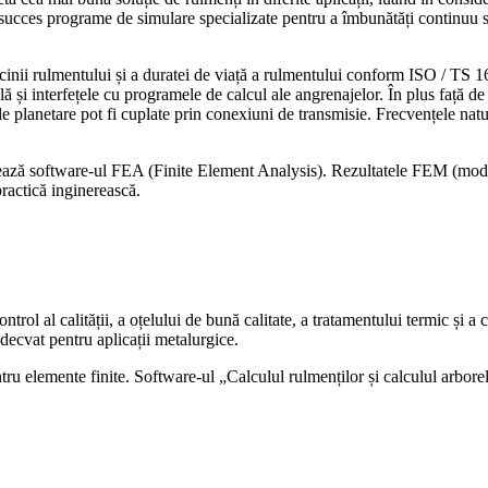
 cu succes programe de simulare specializate pentru a îmbunătăți continuu s
cinii rulmentului și a duratei de viață a rulmentului conform ISO / TS 1628
ă și interfețele cu programele de calcul ale angrenajelor. În plus față de 
tele planetare pot fi cuplate prin conexiuni de transmisie. Frecvențele nat
lizează software-ul FEA (Finite Element Analysis). Rezultatele FEM (model
practică inginerească.
trol al calității, a oțelului de bună calitate, a tratamentului termic și a
decvat pentru aplicații metalurgice.
tru elemente finite.
Software-ul „Calculul rulmenților și calculul arborelu