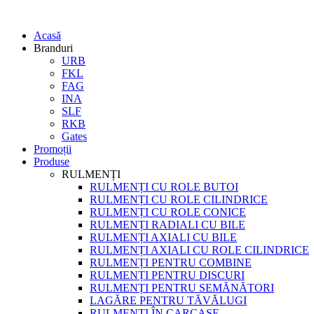
Acasă
Branduri
URB
FKL
FAG
INA
SLF
RKB
Gates
Promoții
Produse
RULMENȚI
RULMENȚI CU ROLE BUTOI
RULMENȚI CU ROLE CILINDRICE
RULMENȚI CU ROLE CONICE
RULMENȚI RADIALI CU BILE
RULMENȚI AXIALI CU BILE
RULMENȚI AXIALI CU ROLE CILINDRICE
RULMENȚI PENTRU COMBINE
RULMENȚI PENTRU DISCURI
RULMENȚI PENTRU SEMĂNĂTORI
LAGĂRE PENTRU TĂVĂLUGI
RULMENȚI ÎN CARCASE