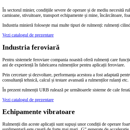
În sectorul minier, condițiile severe de operare și de mediu necesită ru
camioane, stivuitoare, transport echipamente și mine, încărcătoare, foa
Industria minieră folosește mai multe tipuri de rulmenți: rulmenți cilind
Vezi catalogul de prezentare
Industria feroviară
Pentru sistemele feroviare compania noastră oferă rulmenți care funcțion
ani de experiență în fabricarea rulmenților pentru aplicații feroviare.
Prin cercetare și dezvoltare, performanța acestora a fost adaptată pentru
consultanță tehnică, calcul și testare avansată a rulmenților rulanți etc.
În prezent rulmenții URB rulează pe următoarele sisteme de cale ferat
Vezi catalogul de prezentare
Echipamente vibratoare
Rulmenții din aceste aplicații sunt supuși unor condiții de operare foar
suplimentară este creată de forțe mai mari „G” generate de accelerație 