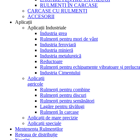
RULMENȚI ÎN CARCASE
CARCASE CU RULMENȚI
ACCESORII
Aplicații
Aplicații Industriale
Industria grea
Rulmenți pentru mori de vânt
Industria feroviară
Industria minieră
Industria metalurgică
Reductoare
Rulmenți pentru echipamente vibratoare și prelucra
Industria Cimentului
Aplicații
agricole
Rulmenți pentru combine
Rulmenți pentru discuri
Rulmenți pentru semănători
Lagăre pentru tăvălugi
Rulmenți în carcase
Aplicații de mare precizie
Aplicații speciale
Mentenența Rulmenților
Rețeaua de distribuție