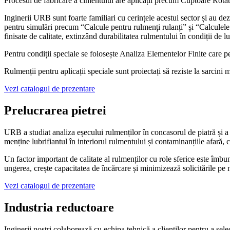
Procesul de fabricare a cimentului are aplicații precum Cuptoare Rotativ
Inginerii URB sunt foarte familiari cu cerințele acestui sector și au de
pentru simulări precum “Calcule pentru rulmenți rulanți” și “Calculele
finisate de calitate, extinzând durabilitatea rulmentului în condiții de 
Pentru condiții speciale se folosește Analiza Elementelor Finite care pe
Rulmenții pentru aplicații speciale sunt proiectați să reziste la sarcini m
Vezi catalogul de prezentare
Prelucrarea pietrei
URB a studiat analiza eșecului rulmenților în concasorul de piatră și a 
menține lubrifiantul în interiorul rulmentului și contaminanțiile afară, 
Un factor important de calitate al rulmenților cu role sferice este îmbu
ungerea, crește capacitatea de încărcare și minimizează solicitările pe
Vezi catalogul de prezentare
Industria reductoare
Inginerii noștri colaborează cu echipa tehnică a clienților pentru a sel