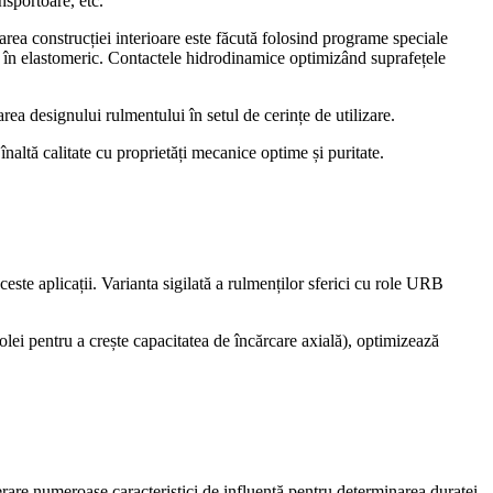
nsportoare, etc.
area construcției interioare este făcută folosind programe speciale
t în elastomeric. Contactele hidrodinamice optimizând suprafețele
rea designului rulmentului în setul de cerințe de utilizare.
 înaltă calitate cu proprietăți mecanice optime și puritate.
este aplicații. Varianta sigilată a rulmenților sferici cu role URB
olei pentru a crește capacitatea de încărcare axială), optimizează
derare numeroase caracteristici de influență pentru determinarea duratei