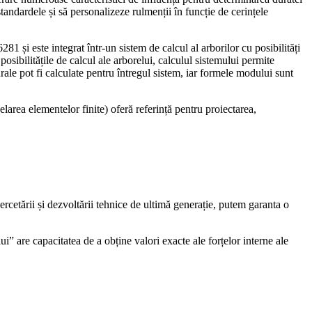
tandardele și să personalizeze rulmenții în funcție de cerințele
1 și este integrat într-un sistem de calcul al arborilor cu posibilități
posibilitățile de calcul ale arborelui, calculul sistemului permite
urale pot fi calculate pentru întregul sistem, iar formele modului sunt
area elementelor finite) oferă referință pentru proiectarea,
 cercetării și dezvoltării tehnice de ultimă generație, putem garanta o
i” are capacitatea de a obține valori exacte ale forțelor interne ale