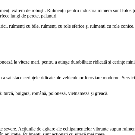
lmenți extrem de robuști. Rulmenții pentru industria minieră sunt folosiți
rfece lungi de perete, palanuri.
rici, rulmenți cu bile, rulmenți cu role sferice și rulmenți cu role conice.
ează la viteze mari, pentru a atinge durabilitate ridicată și cerințe mini
 a satisface cerințele ridicate ale vehiculelor feroviare moderne. Serviciu
ă: turcă, bulgară, română, poloneză, vietnameză și greacă.
te severe. Acțiunile de agitare ale echipamentelor vibrante supun rulmenții
în aplicație. Rulmenții sunt acționați cu viteză mai mare.