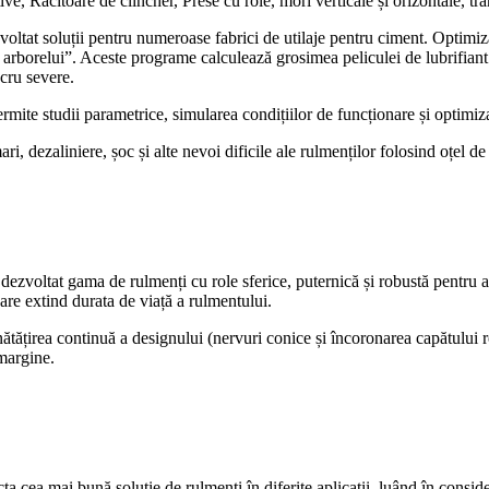
e, Răcitoare de clincher, Prese cu role, mori verticale și orizontale, tra
zvoltat soluții pentru numeroase fabrici de utilaje pentru ciment. Optimiz
 arborelui”. Aceste programe calculează grosimea peliculei de lubrifian
lucru severe.
rmite studii parametrice, simularea condițiilor de funcționare și optimiza
ari, dezaliniere, șoc și alte nevoi dificile ale rulmenților folosind oțel de
dezvoltat gama de rulmenți cu role sferice, puternică și robustă pentru ac
care extind durata de viață a rulmentului.
nătățirea continuă a designului (nervuri conice și încoronarea capătului r
 margine.
ecta cea mai bună soluție de rulmenți în diferite aplicații, luând în consi