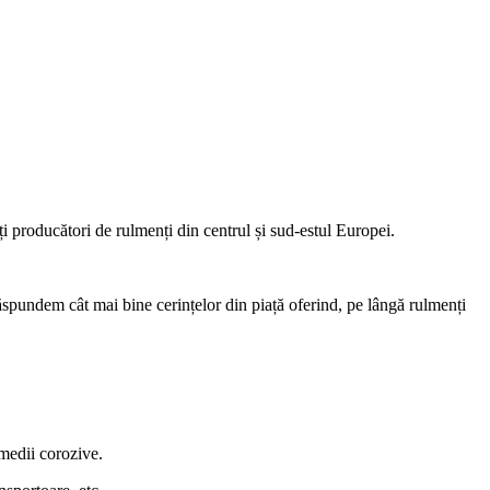
i producători de rulmenți din centrul și sud-estul Europei.
 răspundem cât mai bine cerințelor din piață oferind, pe lângă rulmenți
 medii corozive.