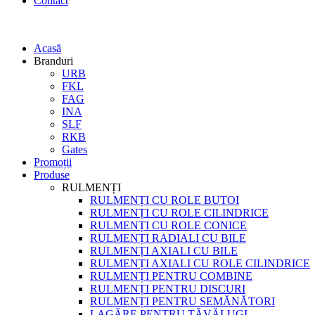
Contact
Acasă
Branduri
URB
FKL
FAG
INA
SLF
RKB
Gates
Promoții
Produse
RULMENȚI
RULMENȚI CU ROLE BUTOI
RULMENȚI CU ROLE CILINDRICE
RULMENȚI CU ROLE CONICE
RULMENȚI RADIALI CU BILE
RULMENȚI AXIALI CU BILE
RULMENȚI AXIALI CU ROLE CILINDRICE
RULMENȚI PENTRU COMBINE
RULMENȚI PENTRU DISCURI
RULMENȚI PENTRU SEMĂNĂTORI
LAGĂRE PENTRU TĂVĂLUGI