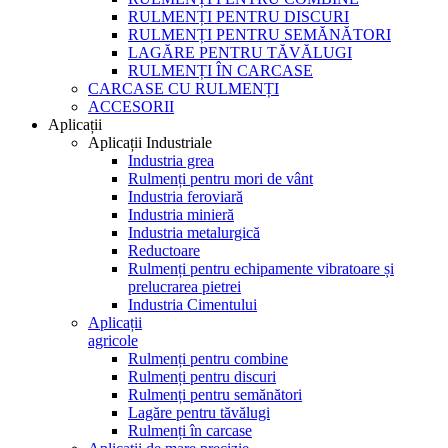
RULMENȚI PENTRU DISCURI
RULMENȚI PENTRU SEMĂNĂTORI
LAGĂRE PENTRU TĂVĂLUGI
RULMENȚI ÎN CARCASE
CARCASE CU RULMENȚI
ACCESORII
Aplicații
Aplicații Industriale
Industria grea
Rulmenți pentru mori de vânt
Industria feroviară
Industria minieră
Industria metalurgică
Reductoare
Rulmenți pentru echipamente vibratoare și
prelucrarea pietrei
Industria Cimentului
Aplicații
agricole
Rulmenți pentru combine
Rulmenți pentru discuri
Rulmenți pentru semănători
Lagăre pentru tăvălugi
Rulmenți în carcase