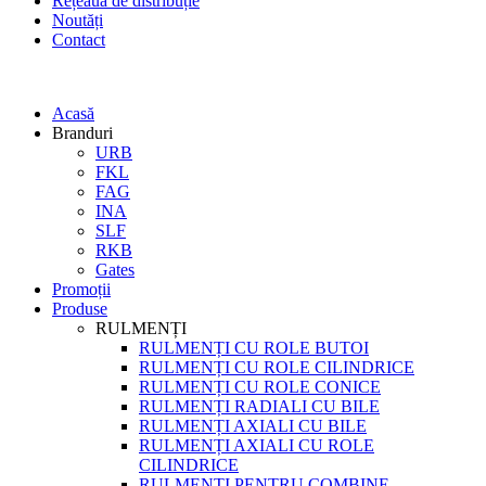
Rețeaua de distribuție
Noutăți
Contact
Acasă
Branduri
URB
FKL
FAG
INA
SLF
RKB
Gates
Promoții
Produse
RULMENȚI
RULMENȚI CU ROLE BUTOI
RULMENȚI CU ROLE CILINDRICE
RULMENȚI CU ROLE CONICE
RULMENȚI RADIALI CU BILE
RULMENȚI AXIALI CU BILE
RULMENȚI AXIALI CU ROLE
CILINDRICE
RULMENȚI PENTRU COMBINE