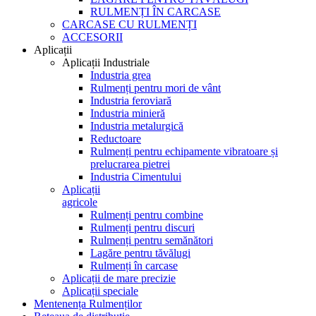
RULMENȚI ÎN CARCASE
CARCASE CU RULMENȚI
ACCESORII
Aplicații
Aplicații Industriale
Industria grea
Rulmenți pentru mori de vânt
Industria feroviară
Industria minieră
Industria metalurgică
Reductoare
Rulmenți pentru echipamente vibratoare și
prelucrarea pietrei
Industria Cimentului
Aplicații
agricole
Rulmenți pentru combine
Rulmenți pentru discuri
Rulmenți pentru semănători
Lagăre pentru tăvălugi
Rulmenți în carcase
Aplicații de mare precizie
Aplicații speciale
Mentenența Rulmenților