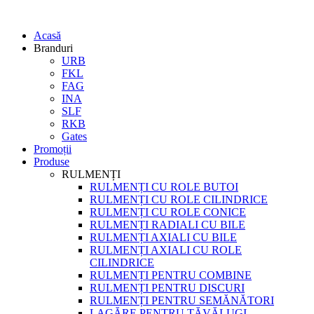
Acasă
Branduri
URB
FKL
FAG
INA
SLF
RKB
Gates
Promoții
Produse
RULMENȚI
RULMENȚI CU ROLE BUTOI
RULMENȚI CU ROLE CILINDRICE
RULMENȚI CU ROLE CONICE
RULMENȚI RADIALI CU BILE
RULMENȚI AXIALI CU BILE
RULMENȚI AXIALI CU ROLE
CILINDRICE
RULMENȚI PENTRU COMBINE
RULMENȚI PENTRU DISCURI
RULMENȚI PENTRU SEMĂNĂTORI
LAGĂRE PENTRU TĂVĂLUGI