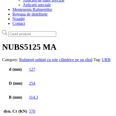
Aplicații de mare precizie
Aplicații speciale
Mentenența Rulmenților
Rețeaua de distribuție
Noutăți
Contact
Products
search
NUBS5125 MA
Category:
Rulmenți splitați cu role cilindrice pe un rând
Tag:
URB
d (mm)
127
D (mm)
254
B (mm)
114.3
dyn. Cr (KN)
570