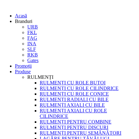
Acasă
Branduri
URB
FKL
FAG
INA
SLF
RKB
Gates
Promoții
Produse
RULMENȚI
RULMENȚI CU ROLE BUTOI
RULMENȚI CU ROLE CILINDRICE
RULMENȚI CU ROLE CONICE
RULMENȚI RADIALI CU BILE
RULMENȚI AXIALI CU BILE
RULMENȚI AXIALI CU ROLE
CILINDRICE
RULMENȚI PENTRU COMBINE
RULMENȚI PENTRU DISCURI
RULMENȚI PENTRU SEMĂNĂTORI
LAGĂRE PENTRU TĂVĂLUGI