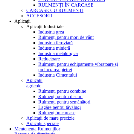
RULMENȚI ÎN CARCASE
CARCASE CU RULMENȚI
ACCESORII
Aplicații
Aplicații Industriale
Industria grea
Rulmenți pentru mori de vânt
Industria feroviară
Industria minieră
Industria metalurgică
Reductoare
Rulmenți pentru echipamente vibratoare și
prelucrarea pietrei
Industria Cimentului
Aplicații
agricole
Rulmenți pentru combine
Rulmenți pentru discuri
Rulmenți pentru semănători
Lagăre pentru tăvălugi
Rulmenți în carcase
Aplicații de mare precizie
Aplicații speciale
Mentenența Rulmenților