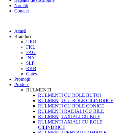
Rețeaua de distribuție
Noutăți
Contact
Acasă
Branduri
URB
FKL
FAG
INA
SLF
RKB
Gates
Promoții
Produse
RULMENȚI
RULMENȚI CU ROLE BUTOI
RULMENȚI CU ROLE CILINDRICE
RULMENȚI CU ROLE CONICE
RULMENȚI RADIALI CU BILE
RULMENȚI AXIALI CU BILE
RULMENȚI AXIALI CU ROLE
CILINDRICE
RULMENȚI PENTRU COMBINE