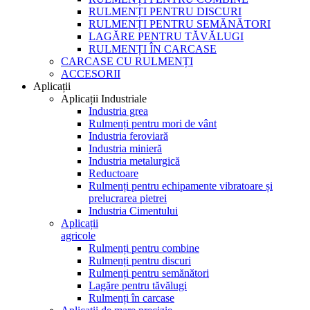
RULMENȚI PENTRU DISCURI
RULMENȚI PENTRU SEMĂNĂTORI
LAGĂRE PENTRU TĂVĂLUGI
RULMENȚI ÎN CARCASE
CARCASE CU RULMENȚI
ACCESORII
Aplicații
Aplicații Industriale
Industria grea
Rulmenți pentru mori de vânt
Industria feroviară
Industria minieră
Industria metalurgică
Reductoare
Rulmenți pentru echipamente vibratoare și
prelucrarea pietrei
Industria Cimentului
Aplicații
agricole
Rulmenți pentru combine
Rulmenți pentru discuri
Rulmenți pentru semănători
Lagăre pentru tăvălugi
Rulmenți în carcase