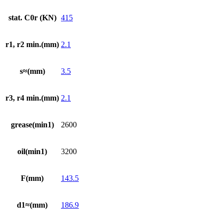
stat. C0r (KN)
415
r1, r2 min.(mm)
2.1
s≈(mm)
3.5
r3, r4 min.(mm)
2.1
grease(min1)
2600
oil(min1)
3200
F(mm)
143.5
d1≈(mm)
186.9