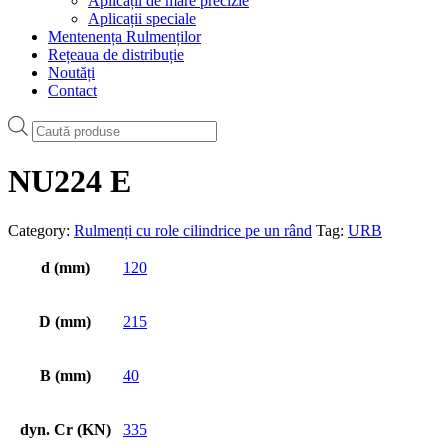
Aplicații de mare precizie
Aplicații speciale
Mentenența Rulmenților
Rețeaua de distribuție
Noutăți
Contact
Products
search
NU224 E
Category:
Rulmenți cu role cilindrice pe un rând
Tag:
URB
d (mm)
120
D (mm)
215
B (mm)
40
dyn. Cr (KN)
335