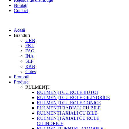
Rețeaua de distribuție
Noutăți
Contact
Acasă
Branduri
URB
FKL
FAG
INA
SLF
RKB
Gates
Promoții
Produse
RULMENȚI
RULMENȚI CU ROLE BUTOI
RULMENȚI CU ROLE CILINDRICE
RULMENȚI CU ROLE CONICE
RULMENȚI RADIALI CU BILE
RULMENȚI AXIALI CU BILE
RULMENȚI AXIALI CU ROLE
CILINDRICE
RULMENȚI PENTRU COMBINE