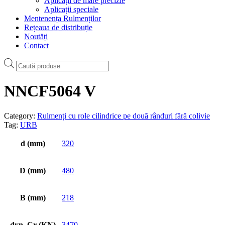
Aplicații de mare precizie
Aplicații speciale
Mentenența Rulmenților
Rețeaua de distribuție
Noutăți
Contact
Products
search
NNCF5064 V
Category:
Rulmenți cu role cilindrice pe două rânduri fără colivie
Tag:
URB
d (mm)
320
D (mm)
480
B (mm)
218
dyn. Cr (KN)
3470