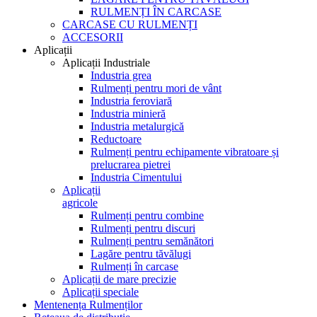
RULMENȚI ÎN CARCASE
CARCASE CU RULMENȚI
ACCESORII
Aplicații
Aplicații Industriale
Industria grea
Rulmenți pentru mori de vânt
Industria feroviară
Industria minieră
Industria metalurgică
Reductoare
Rulmenți pentru echipamente vibratoare și
prelucrarea pietrei
Industria Cimentului
Aplicații
agricole
Rulmenți pentru combine
Rulmenți pentru discuri
Rulmenți pentru semănători
Lagăre pentru tăvălugi
Rulmenți în carcase
Aplicații de mare precizie
Aplicații speciale
Mentenența Rulmenților