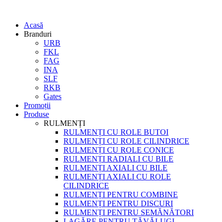
Acasă
Branduri
URB
FKL
FAG
INA
SLF
RKB
Gates
Promoții
Produse
RULMENȚI
RULMENȚI CU ROLE BUTOI
RULMENȚI CU ROLE CILINDRICE
RULMENȚI CU ROLE CONICE
RULMENȚI RADIALI CU BILE
RULMENȚI AXIALI CU BILE
RULMENȚI AXIALI CU ROLE
CILINDRICE
RULMENȚI PENTRU COMBINE
RULMENȚI PENTRU DISCURI
RULMENȚI PENTRU SEMĂNĂTORI
LAGĂRE PENTRU TĂVĂLUGI