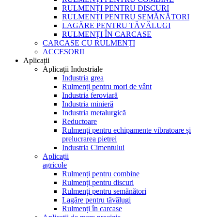
RULMENȚI PENTRU DISCURI
RULMENȚI PENTRU SEMĂNĂTORI
LAGĂRE PENTRU TĂVĂLUGI
RULMENȚI ÎN CARCASE
CARCASE CU RULMENȚI
ACCESORII
Aplicații
Aplicații Industriale
Industria grea
Rulmenți pentru mori de vânt
Industria feroviară
Industria minieră
Industria metalurgică
Reductoare
Rulmenți pentru echipamente vibratoare și
prelucrarea pietrei
Industria Cimentului
Aplicații
agricole
Rulmenți pentru combine
Rulmenți pentru discuri
Rulmenți pentru semănători
Lagăre pentru tăvălugi
Rulmenți în carcase