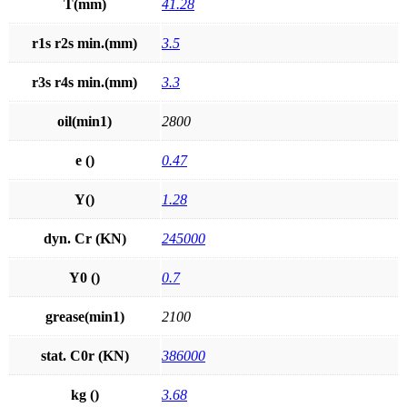
T(mm)
41.28
r1s r2s min.(mm)
3.5
r3s r4s min.(mm)
3.3
oil(min1)
2800
e ()
0.47
Y()
1.28
dyn. Cr (KN)
245000
Y0 ()
0.7
grease(min1)
2100
stat. C0r (KN)
386000
kg ()
3.68