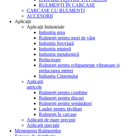
RULMENȚI ÎN CARCASE
CARCASE CU RULMENȚI
ACCESORII
Aplicații
Aplicații Industriale
Industria grea
Rulmenți pentru mori de vânt
Industria feroviară
Industria minieră
Industria metalurgică
Reductoare
Rulmenți pentru echipamente vibratoare și
prelucrarea pietrei
Industria Cimentului
Aplicații
agricole
Rulmenți pentru combine
Rulmenți pentru discuri
Rulmenți pentru semănători
Lagăre pentru tăvălugi
Rulmenți în carcase
Aplicații de mare precizie
Aplicații speciale
Mentenența Rulmenților