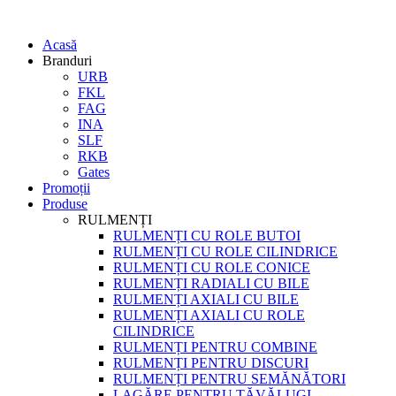
Acasă
Branduri
URB
FKL
FAG
INA
SLF
RKB
Gates
Promoții
Produse
RULMENȚI
RULMENȚI CU ROLE BUTOI
RULMENȚI CU ROLE CILINDRICE
RULMENȚI CU ROLE CONICE
RULMENȚI RADIALI CU BILE
RULMENȚI AXIALI CU BILE
RULMENȚI AXIALI CU ROLE
CILINDRICE
RULMENȚI PENTRU COMBINE
RULMENȚI PENTRU DISCURI
RULMENȚI PENTRU SEMĂNĂTORI
LAGĂRE PENTRU TĂVĂLUGI