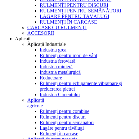
RULMENȚI PENTRU DISCURI
RULMENȚI PENTRU SEMĂNĂTORI
LAGĂRE PENTRU TĂVĂLUGI
RULMENȚI ÎN CARCASE
CARCASE CU RULMENȚI
ACCESORII
Aplicații
Aplicații Industriale
Industria grea
Rulmenți pentru mori de vânt
Industria feroviară
Industria minieră
Industria metalurgică
Reductoare
Rulmenți pentru echipamente vibratoare și
prelucrarea pietrei
Industria Cimentului
Aplicații
agricole
Rulmenți pentru combine
Rulmenți pentru discuri
Rulmenți pentru semănători
Lagăre pentru tăvălugi
Rulmenți în carcase