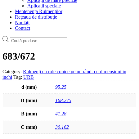
Aplicații de mare precizie
Aplicații speciale
Mentenența Rulmenților
Rețeaua de distribuție
Noutăți
Contact
Products
search
683/672
Category:
Rulmenți cu role conice pe un rând. cu dimensiuni in
inchi
Tag:
URB
d (mm)
95.25
D (mm)
168.275
B (mm)
41.28
C (mm)
30.162