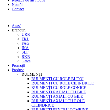
Rețeaua de distribuție
Noutăți
Contact
Acasă
Branduri
URB
FKL
FAG
INA
SLF
RKB
Gates
Promoții
Produse
RULMENȚI
RULMENȚI CU ROLE BUTOI
RULMENȚI CU ROLE CILINDRICE
RULMENȚI CU ROLE CONICE
RULMENȚI RADIALI CU BILE
RULMENȚI AXIALI CU BILE
RULMENȚI AXIALI CU ROLE
CILINDRICE
RULMENȚI PENTRU COMBINE