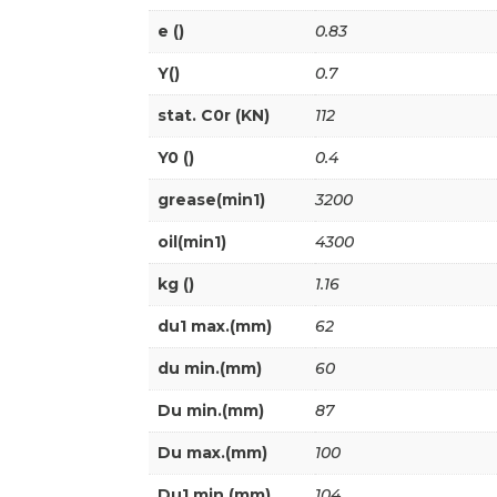
e ()
0.83
Y()
0.7
stat. C0r (KN)
112
Y0 ()
0.4
grease(min1)
3200
oil(min1)
4300
kg ()
1.16
du1 max.(mm)
62
du min.(mm)
60
Du min.(mm)
87
Du max.(mm)
100
Du1 min.(mm)
104