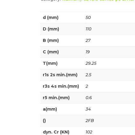
d (mm)
50
D (mm)
110
B (mm)
27
C (mm)
19
T(mm)
29.25
r1s 2s min.(mm)
2.5
r3s 4s min.(mm)
2
r5 min.(mm)
0.6
a(mm)
34
()
2FB
dyn. Cr (KN)
102