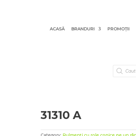
ACASĂ
BRANDURI
PROMOȚII
Products
search
31310 A
Category:
Rulmenți cu role conice pe un râ