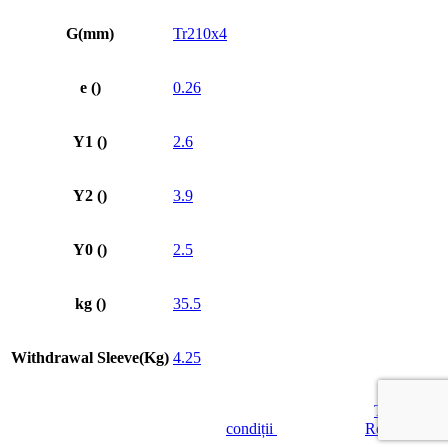
G(mm)
Tr210x4
e ()
0.26
Y1 ()
2.6
Y2 ()
3.9
Y0 ()
2.5
kg ()
35.5
Withdrawal Sleeve(Kg)
4.25
© GREENLAND SA
|
Termeni și
condiții
| Site creat de
Red Thread