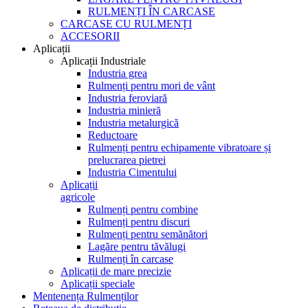
RULMENȚI ÎN CARCASE
CARCASE CU RULMENȚI
ACCESORII
Aplicații
Aplicații Industriale
Industria grea
Rulmenți pentru mori de vânt
Industria feroviară
Industria minieră
Industria metalurgică
Reductoare
Rulmenți pentru echipamente vibratoare și
prelucrarea pietrei
Industria Cimentului
Aplicații
agricole
Rulmenți pentru combine
Rulmenți pentru discuri
Rulmenți pentru semănători
Lagăre pentru tăvălugi
Rulmenți în carcase
Aplicații de mare precizie
Aplicații speciale
Mentenența Rulmenților