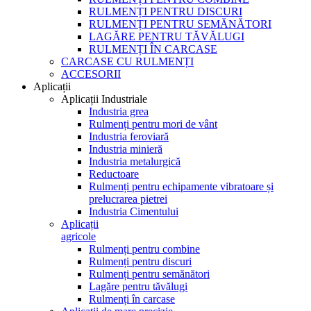
RULMENȚI PENTRU DISCURI
RULMENȚI PENTRU SEMĂNĂTORI
LAGĂRE PENTRU TĂVĂLUGI
RULMENȚI ÎN CARCASE
CARCASE CU RULMENȚI
ACCESORII
Aplicații
Aplicații Industriale
Industria grea
Rulmenți pentru mori de vânt
Industria feroviară
Industria minieră
Industria metalurgică
Reductoare
Rulmenți pentru echipamente vibratoare și
prelucrarea pietrei
Industria Cimentului
Aplicații
agricole
Rulmenți pentru combine
Rulmenți pentru discuri
Rulmenți pentru semănători
Lagăre pentru tăvălugi
Rulmenți în carcase