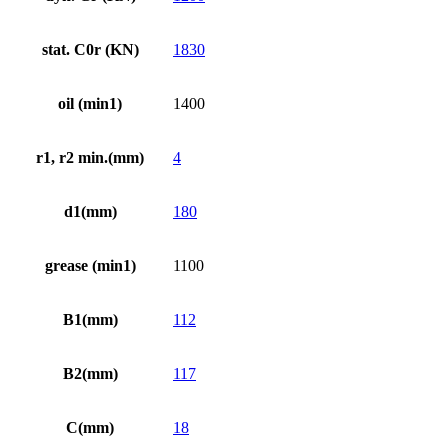
stat. C0r (KN)
1830
oil (min1)
1400
r1, r2 min.(mm)
4
d1(mm)
180
grease (min1)
1100
B1(mm)
112
B2(mm)
117
C(mm)
18