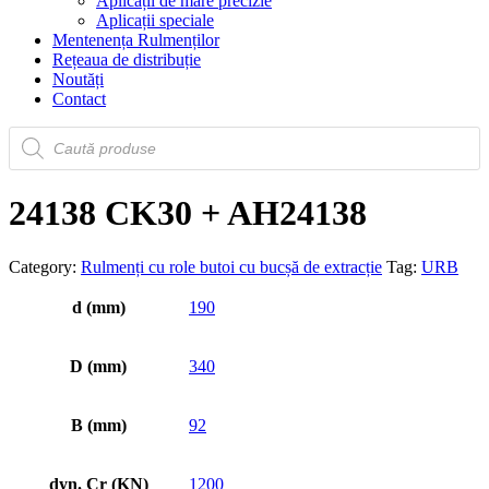
Aplicații de mare precizie
Aplicații speciale
Mentenența Rulmenților
Rețeaua de distribuție
Noutăți
Contact
Products
search
24138 CK30 + AH24138
Category:
Rulmenți cu role butoi cu bucșă de extracție
Tag:
URB
d (mm)
190
D (mm)
340
B (mm)
92
dyn. Cr (KN)
1200