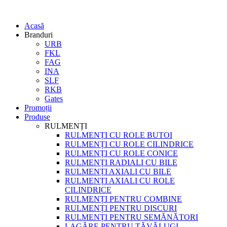
Acasă
Branduri
URB
FKL
FAG
INA
SLF
RKB
Gates
Promoții
Produse
RULMENȚI
RULMENȚI CU ROLE BUTOI
RULMENȚI CU ROLE CILINDRICE
RULMENȚI CU ROLE CONICE
RULMENȚI RADIALI CU BILE
RULMENȚI AXIALI CU BILE
RULMENȚI AXIALI CU ROLE
CILINDRICE
RULMENȚI PENTRU COMBINE
RULMENȚI PENTRU DISCURI
RULMENȚI PENTRU SEMĂNĂTORI
LAGĂRE PENTRU TĂVĂLUGI