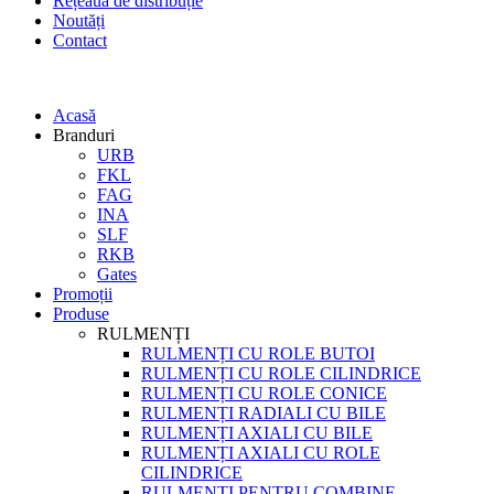
Rețeaua de distribuție
Noutăți
Contact
Acasă
Branduri
URB
FKL
FAG
INA
SLF
RKB
Gates
Promoții
Produse
RULMENȚI
RULMENȚI CU ROLE BUTOI
RULMENȚI CU ROLE CILINDRICE
RULMENȚI CU ROLE CONICE
RULMENȚI RADIALI CU BILE
RULMENȚI AXIALI CU BILE
RULMENȚI AXIALI CU ROLE
CILINDRICE
RULMENȚI PENTRU COMBINE