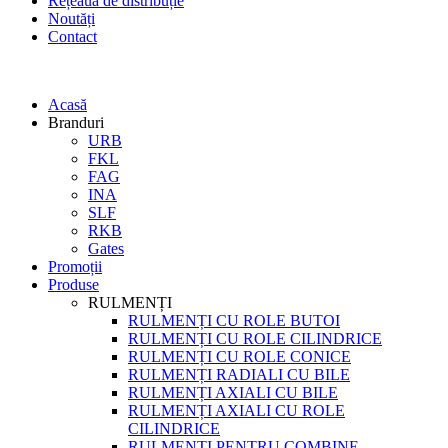
Rețeaua de distribuție
Noutăți
Contact
Acasă
Branduri
URB
FKL
FAG
INA
SLF
RKB
Gates
Promoții
Produse
RULMENȚI
RULMENȚI CU ROLE BUTOI
RULMENȚI CU ROLE CILINDRICE
RULMENȚI CU ROLE CONICE
RULMENȚI RADIALI CU BILE
RULMENȚI AXIALI CU BILE
RULMENȚI AXIALI CU ROLE
CILINDRICE
RULMENȚI PENTRU COMBINE