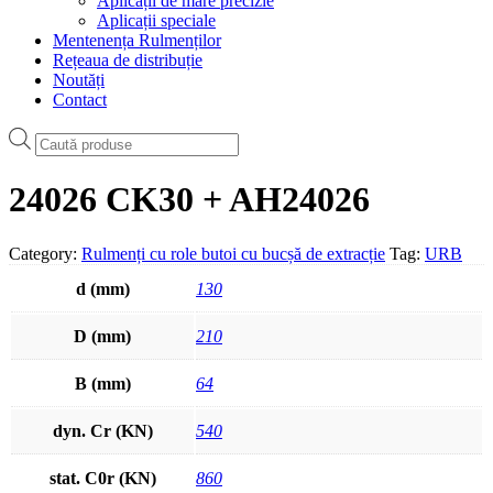
Aplicații de mare precizie
Aplicații speciale
Mentenența Rulmenților
Rețeaua de distribuție
Noutăți
Contact
Products
search
24026 CK30 + AH24026
Category:
Rulmenți cu role butoi cu bucșă de extracție
Tag:
URB
d (mm)
130
D (mm)
210
B (mm)
64
dyn. Cr (KN)
540
stat. C0r (KN)
860