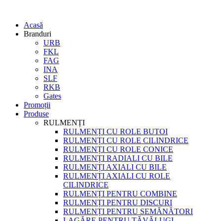
Acasă
Branduri
URB
FKL
FAG
INA
SLF
RKB
Gates
Promoții
Produse
RULMENȚI
RULMENȚI CU ROLE BUTOI
RULMENȚI CU ROLE CILINDRICE
RULMENȚI CU ROLE CONICE
RULMENȚI RADIALI CU BILE
RULMENȚI AXIALI CU BILE
RULMENȚI AXIALI CU ROLE
CILINDRICE
RULMENȚI PENTRU COMBINE
RULMENȚI PENTRU DISCURI
RULMENȚI PENTRU SEMĂNĂTORI
LAGĂRE PENTRU TĂVĂLUGI