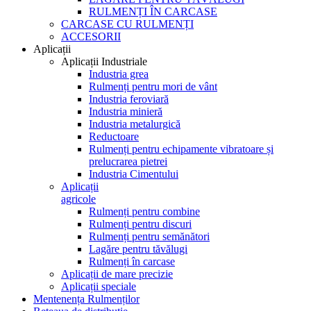
RULMENȚI ÎN CARCASE
CARCASE CU RULMENȚI
ACCESORII
Aplicații
Aplicații Industriale
Industria grea
Rulmenți pentru mori de vânt
Industria feroviară
Industria minieră
Industria metalurgică
Reductoare
Rulmenți pentru echipamente vibratoare și
prelucrarea pietrei
Industria Cimentului
Aplicații
agricole
Rulmenți pentru combine
Rulmenți pentru discuri
Rulmenți pentru semănători
Lagăre pentru tăvălugi
Rulmenți în carcase
Aplicații de mare precizie
Aplicații speciale
Mentenența Rulmenților