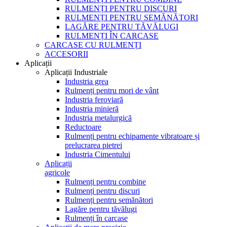
RULMENȚI PENTRU DISCURI
RULMENȚI PENTRU SEMĂNĂTORI
LAGĂRE PENTRU TĂVĂLUGI
RULMENȚI ÎN CARCASE
CARCASE CU RULMENȚI
ACCESORII
Aplicații
Aplicații Industriale
Industria grea
Rulmenți pentru mori de vânt
Industria feroviară
Industria minieră
Industria metalurgică
Reductoare
Rulmenți pentru echipamente vibratoare și
prelucrarea pietrei
Industria Cimentului
Aplicații
agricole
Rulmenți pentru combine
Rulmenți pentru discuri
Rulmenți pentru semănători
Lagăre pentru tăvălugi
Rulmenți în carcase