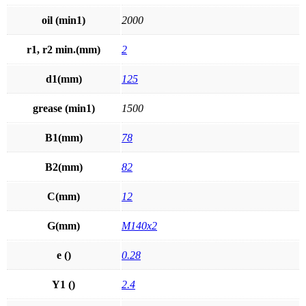
oil (min1)
2000
r1, r2 min.(mm)
2
d1(mm)
125
grease (min1)
1500
B1(mm)
78
B2(mm)
82
C(mm)
12
G(mm)
M140x2
e ()
0.28
Y1 ()
2.4