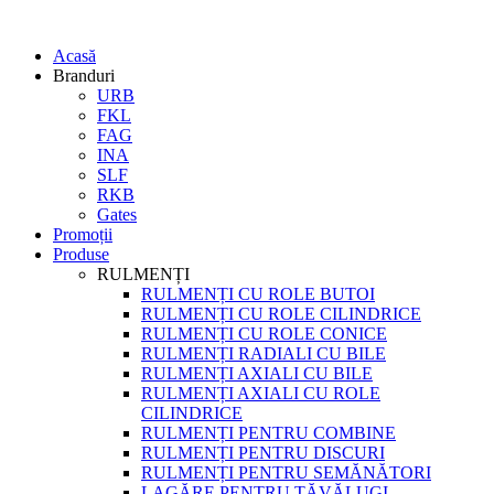
Acasă
Branduri
URB
FKL
FAG
INA
SLF
RKB
Gates
Promoții
Produse
RULMENȚI
RULMENȚI CU ROLE BUTOI
RULMENȚI CU ROLE CILINDRICE
RULMENȚI CU ROLE CONICE
RULMENȚI RADIALI CU BILE
RULMENȚI AXIALI CU BILE
RULMENȚI AXIALI CU ROLE
CILINDRICE
RULMENȚI PENTRU COMBINE
RULMENȚI PENTRU DISCURI
RULMENȚI PENTRU SEMĂNĂTORI
LAGĂRE PENTRU TĂVĂLUGI