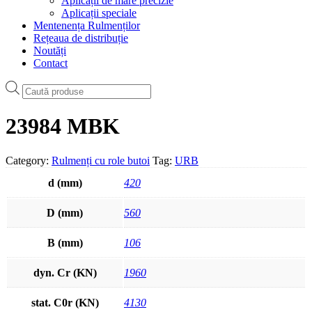
Aplicații de mare precizie
Aplicații speciale
Mentenența Rulmenților
Rețeaua de distribuție
Noutăți
Contact
Products
search
23984 MBK
Category:
Rulmenți cu role butoi
Tag:
URB
d (mm)
420
D (mm)
560
B (mm)
106
dyn. Cr (KN)
1960
stat. C0r (KN)
4130