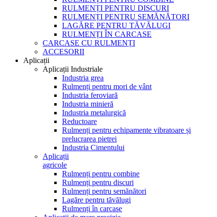
RULMENȚI PENTRU DISCURI
RULMENȚI PENTRU SEMĂNĂTORI
LAGĂRE PENTRU TĂVĂLUGI
RULMENȚI ÎN CARCASE
CARCASE CU RULMENȚI
ACCESORII
Aplicații
Aplicații Industriale
Industria grea
Rulmenți pentru mori de vânt
Industria feroviară
Industria minieră
Industria metalurgică
Reductoare
Rulmenți pentru echipamente vibratoare și
prelucrarea pietrei
Industria Cimentului
Aplicații
agricole
Rulmenți pentru combine
Rulmenți pentru discuri
Rulmenți pentru semănători
Lagăre pentru tăvălugi
Rulmenți în carcase