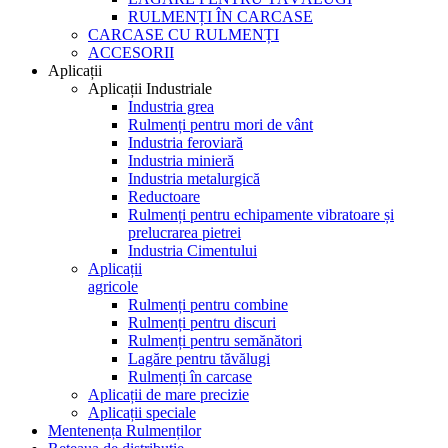
RULMENȚI ÎN CARCASE
CARCASE CU RULMENȚI
ACCESORII
Aplicații
Aplicații Industriale
Industria grea
Rulmenți pentru mori de vânt
Industria feroviară
Industria minieră
Industria metalurgică
Reductoare
Rulmenți pentru echipamente vibratoare și
prelucrarea pietrei
Industria Cimentului
Aplicații
agricole
Rulmenți pentru combine
Rulmenți pentru discuri
Rulmenți pentru semănători
Lagăre pentru tăvălugi
Rulmenți în carcase
Aplicații de mare precizie
Aplicații speciale
Mentenența Rulmenților