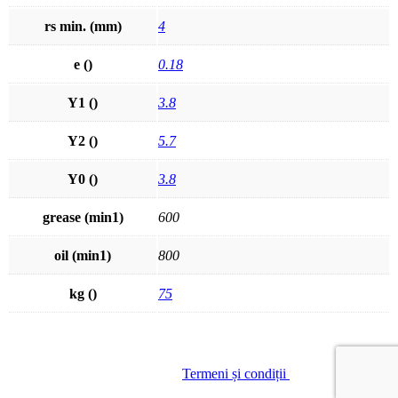
rs min. (mm)
4
e ()
0.18
Y1 ()
3.8
Y2 ()
5.7
Y0 ()
3.8
grease (min1)
600
oil (min1)
800
kg ()
75
© GREENLAND SA
|
Termeni și condiții
| Site creat de
Red
Thread