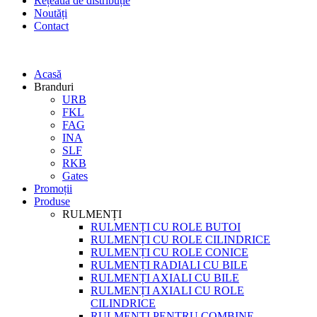
Rețeaua de distribuție
Noutăți
Contact
Acasă
Branduri
URB
FKL
FAG
INA
SLF
RKB
Gates
Promoții
Produse
RULMENȚI
RULMENȚI CU ROLE BUTOI
RULMENȚI CU ROLE CILINDRICE
RULMENȚI CU ROLE CONICE
RULMENȚI RADIALI CU BILE
RULMENȚI AXIALI CU BILE
RULMENȚI AXIALI CU ROLE
CILINDRICE
RULMENȚI PENTRU COMBINE