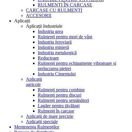
RULMENȚI ÎN CARCASE
CARCASE CU RULMENȚI
ACCESORII
Aplicații
Aplicații Industriale
Industria grea
Rulmenți pentru mori de vânt
Industria feroviară
Industria minieră
Industria metalurgică
Reductoare
Rulmenți pentru echipamente vibratoare și
prelucrarea pietrei
Industria Cimentului
Aplicații
agricole
Rulmenți pentru combine
Rulmenți pentru discuri
Rulmenți pentru semănători
Lagăre pentru tăvălugi
Rulmenți în carcase
Aplicații de mare precizie
Aplicații speciale
Mentenența Rulmenților