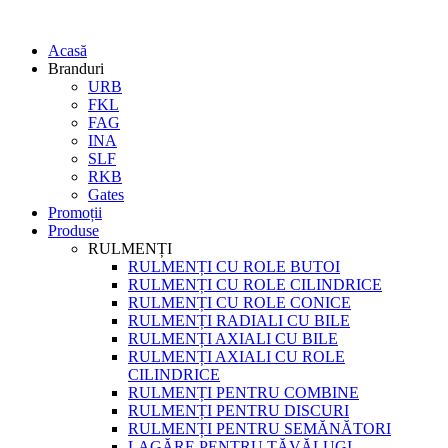
Acasă
Branduri
URB
FKL
FAG
INA
SLF
RKB
Gates
Promoții
Produse
RULMENȚI
RULMENȚI CU ROLE BUTOI
RULMENȚI CU ROLE CILINDRICE
RULMENȚI CU ROLE CONICE
RULMENȚI RADIALI CU BILE
RULMENȚI AXIALI CU BILE
RULMENȚI AXIALI CU ROLE
CILINDRICE
RULMENȚI PENTRU COMBINE
RULMENȚI PENTRU DISCURI
RULMENȚI PENTRU SEMĂNĂTORI
LAGĂRE PENTRU TĂVĂLUGI