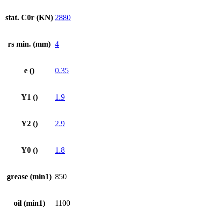
stat. C0r (KN)
2880
rs min. (mm)
4
e ()
0.35
Y1 ()
1.9
Y2 ()
2.9
Y0 ()
1.8
grease (min1)
850
oil (min1)
1100