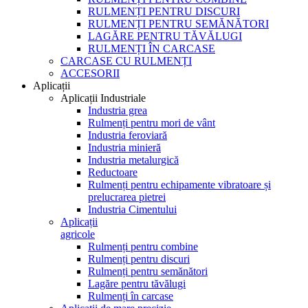
RULMENȚI PENTRU DISCURI
RULMENȚI PENTRU SEMĂNĂTORI
LAGĂRE PENTRU TĂVĂLUGI
RULMENȚI ÎN CARCASE
CARCASE CU RULMENȚI
ACCESORII
Aplicații
Aplicații Industriale
Industria grea
Rulmenți pentru mori de vânt
Industria feroviară
Industria minieră
Industria metalurgică
Reductoare
Rulmenți pentru echipamente vibratoare și
prelucrarea pietrei
Industria Cimentului
Aplicații
agricole
Rulmenți pentru combine
Rulmenți pentru discuri
Rulmenți pentru semănători
Lagăre pentru tăvălugi
Rulmenți în carcase