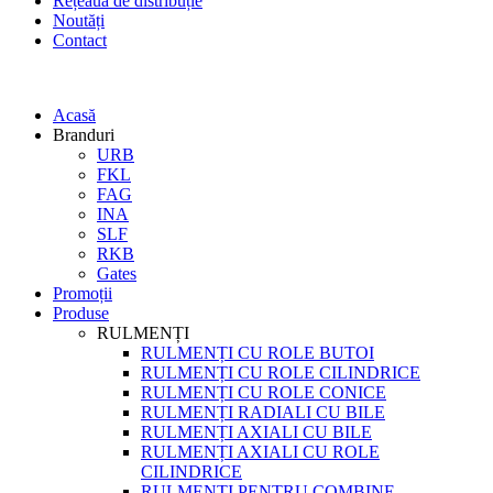
Rețeaua de distribuție
Noutăți
Contact
Acasă
Branduri
URB
FKL
FAG
INA
SLF
RKB
Gates
Promoții
Produse
RULMENȚI
RULMENȚI CU ROLE BUTOI
RULMENȚI CU ROLE CILINDRICE
RULMENȚI CU ROLE CONICE
RULMENȚI RADIALI CU BILE
RULMENȚI AXIALI CU BILE
RULMENȚI AXIALI CU ROLE
CILINDRICE
RULMENȚI PENTRU COMBINE