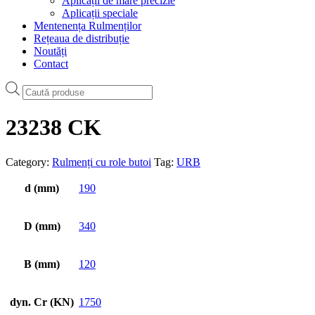
Aplicații de mare precizie
Aplicații speciale
Mentenența Rulmenților
Rețeaua de distribuție
Noutăți
Contact
Products
search
23238 CK
Category:
Rulmenți cu role butoi
Tag:
URB
d (mm)
190
D (mm)
340
B (mm)
120
dyn. Cr (KN)
1750