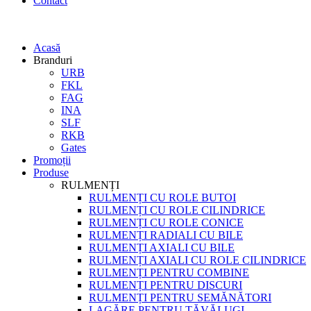
Contact
Acasă
Branduri
URB
FKL
FAG
INA
SLF
RKB
Gates
Promoții
Produse
RULMENȚI
RULMENȚI CU ROLE BUTOI
RULMENȚI CU ROLE CILINDRICE
RULMENȚI CU ROLE CONICE
RULMENȚI RADIALI CU BILE
RULMENȚI AXIALI CU BILE
RULMENȚI AXIALI CU ROLE CILINDRICE
RULMENȚI PENTRU COMBINE
RULMENȚI PENTRU DISCURI
RULMENȚI PENTRU SEMĂNĂTORI
LAGĂRE PENTRU TĂVĂLUGI