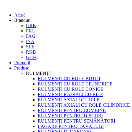
Acasă
Branduri
URB
FKL
FAG
INA
SLF
RKB
Gates
Promoții
Produse
RULMENȚI
RULMENȚI CU ROLE BUTOI
RULMENȚI CU ROLE CILINDRICE
RULMENȚI CU ROLE CONICE
RULMENȚI RADIALI CU BILE
RULMENȚI AXIALI CU BILE
RULMENȚI AXIALI CU ROLE CILINDRICE
RULMENȚI PENTRU COMBINE
RULMENȚI PENTRU DISCURI
RULMENȚI PENTRU SEMĂNĂTORI
LAGĂRE PENTRU TĂVĂLUGI
RULMENȚI ÎN CARCASE