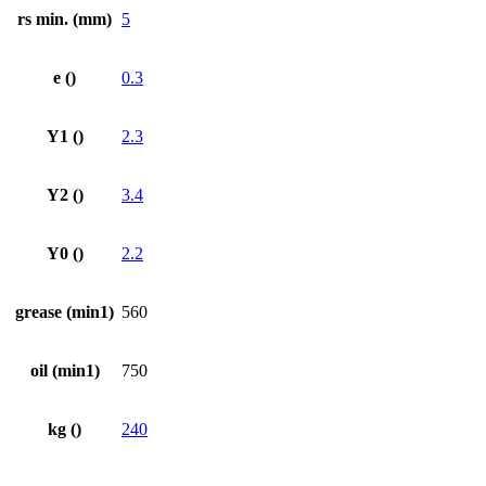
rs min. (mm)
5
e ()
0.3
Y1 ()
2.3
Y2 ()
3.4
Y0 ()
2.2
grease (min1)
560
oil (min1)
750
kg ()
240