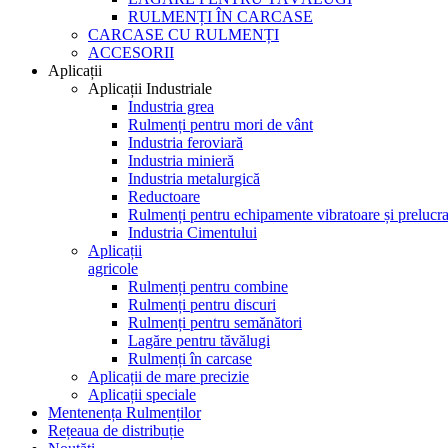
RULMENȚI ÎN CARCASE
CARCASE CU RULMENȚI
ACCESORII
Aplicații
Aplicații Industriale
Industria grea
Rulmenți pentru mori de vânt
Industria feroviară
Industria minieră
Industria metalurgică
Reductoare
Rulmenți pentru echipamente vibratoare și prelucra
Industria Cimentului
Aplicații
agricole
Rulmenți pentru combine
Rulmenți pentru discuri
Rulmenți pentru semănători
Lagăre pentru tăvălugi
Rulmenți în carcase
Aplicații de mare precizie
Aplicații speciale
Mentenența Rulmenților
Rețeaua de distribuție