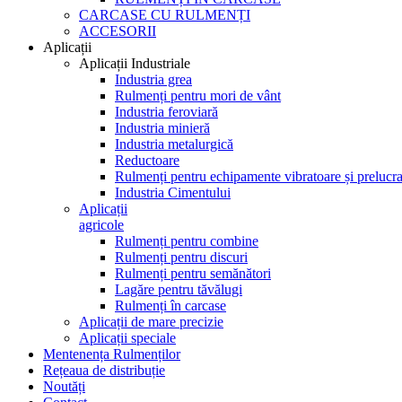
CARCASE CU RULMENȚI
ACCESORII
Aplicații
Aplicații Industriale
Industria grea
Rulmenți pentru mori de vânt
Industria feroviară
Industria minieră
Industria metalurgică
Reductoare
Rulmenți pentru echipamente vibratoare și prelucra
Industria Cimentului
Aplicații
agricole
Rulmenți pentru combine
Rulmenți pentru discuri
Rulmenți pentru semănători
Lagăre pentru tăvălugi
Rulmenți în carcase
Aplicații de mare precizie
Aplicații speciale
Mentenența Rulmenților
Rețeaua de distribuție
Noutăți