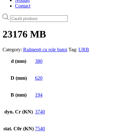
Noutăți
Contact
Products
search
23176 MB
Category:
Rulmenți cu role butoi
Tag:
URB
d (mm)
380
D (mm)
620
B (mm)
194
dyn. Cr (KN)
3740
stat. C0r (KN)
7540