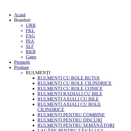
Acasă
Branduri
URB
FKL
FAG
INA
SLF
RKB
Gates
Promoții
Produse
RULMENȚI
RULMENȚI CU ROLE BUTOI
RULMENȚI CU ROLE CILINDRICE
RULMENȚI CU ROLE CONICE
RULMENȚI RADIALI CU BILE
RULMENȚI AXIALI CU BILE
RULMENȚI AXIALI CU ROLE
CILINDRICE
RULMENȚI PENTRU COMBINE
RULMENȚI PENTRU DISCURI
RULMENȚI PENTRU SEMĂNĂTORI
LAGĂRE PENTRU TĂVĂLUGI