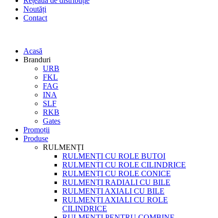
Rețeaua de distribuție
Noutăți
Contact
Acasă
Branduri
URB
FKL
FAG
INA
SLF
RKB
Gates
Promoții
Produse
RULMENȚI
RULMENȚI CU ROLE BUTOI
RULMENȚI CU ROLE CILINDRICE
RULMENȚI CU ROLE CONICE
RULMENȚI RADIALI CU BILE
RULMENȚI AXIALI CU BILE
RULMENȚI AXIALI CU ROLE
CILINDRICE
RULMENȚI PENTRU COMBINE