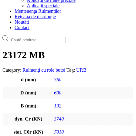
Aplicații de mare precizie
Aplicații speciale
Mentenența Rulmenților
Rețeaua de distribuție
Noutăți
Contact
Products
search
23172 MB
Category:
Rulmenți cu role butoi
Tag:
URB
d (mm)
360
D (mm)
600
B (mm)
192
dyn. Cr (KN)
3740
stat. C0r (KN)
7010