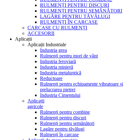
RULMENȚI PENTRU DISCURI
RULMENȚI PENTRU SEMĂNĂTORI
LAGĂRE PENTRU TĂVĂLUGI
RULMENȚI ÎN CARCASE
CARCASE CU RULMENȚI
ACCESORII
Aplicații
Aplicații Industriale
Industria grea
Rulmenți pentru mori de vânt
Industria feroviară
Industria minieră
Industria metalurgică
Reductoare
Rulmenți pentru echipamente vibratoare și
prelucrarea pietrei
Industria Cimentului
Aplicații
agricole
Rulmenți pentru combine
Rulmenți pentru discuri
Rulmenți pentru semănători
Lagăre pentru tăvălugi
Rulmenți în carcase