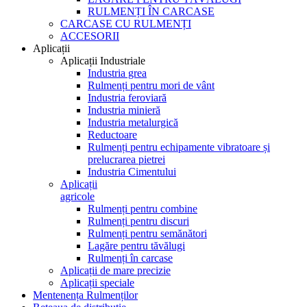
RULMENȚI ÎN CARCASE
CARCASE CU RULMENȚI
ACCESORII
Aplicații
Aplicații Industriale
Industria grea
Rulmenți pentru mori de vânt
Industria feroviară
Industria minieră
Industria metalurgică
Reductoare
Rulmenți pentru echipamente vibratoare și
prelucrarea pietrei
Industria Cimentului
Aplicații
agricole
Rulmenți pentru combine
Rulmenți pentru discuri
Rulmenți pentru semănători
Lagăre pentru tăvălugi
Rulmenți în carcase
Aplicații de mare precizie
Aplicații speciale
Mentenența Rulmenților