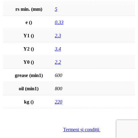
rs min. (mm)
5
e ()
0.33
Y1 ()
2.3
Y2 ()
3.4
Y0 ()
2.2
grease (min1)
600
oil (min1)
800
kg ()
220
© GREENLAND SA
|
Termeni și condiții
| Site creat de
Red
Thread