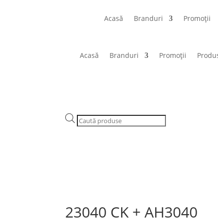
Acasă
Branduri
Promoții
Acasă
Branduri
Promoții
Produ
Products
search
23040 CK + AH3040