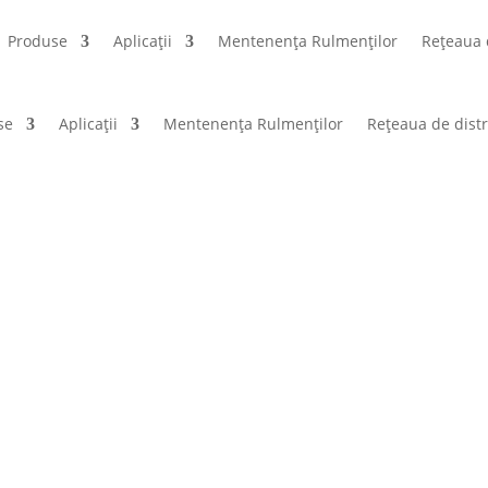
Produse
Aplicații
Mentenența Rulmenților
Rețeaua 
se
Aplicații
Mentenența Rulmenților
Rețeaua de distr