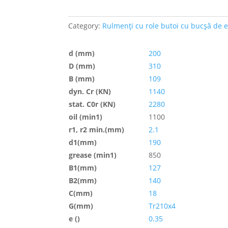
Category:
Rulmenți cu role butoi cu bucșă de e
d (mm)
200
D (mm)
310
B (mm)
109
dyn. Cr (KN)
1140
stat. C0r (KN)
2280
oil (min1)
1100
r1, r2 min.(mm)
2.1
d1(mm)
190
grease (min1)
850
B1(mm)
127
B2(mm)
140
C(mm)
18
G(mm)
Tr210x4
e ()
0.35