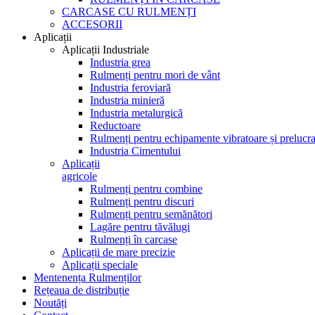
CARCASE CU RULMENȚI
ACCESORII
Aplicații
Aplicații Industriale
Industria grea
Rulmenți pentru mori de vânt
Industria feroviară
Industria minieră
Industria metalurgică
Reductoare
Rulmenți pentru echipamente vibratoare și prelucra
Industria Cimentului
Aplicații
agricole
Rulmenți pentru combine
Rulmenți pentru discuri
Rulmenți pentru semănători
Lagăre pentru tăvălugi
Rulmenți în carcase
Aplicații de mare precizie
Aplicații speciale
Mentenența Rulmenților
Rețeaua de distribuție
Noutăți