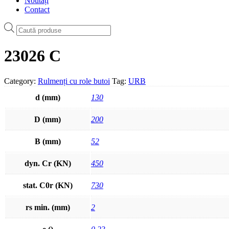
Noutăți
Contact
Products
search
23026 C
Category:
Rulmenți cu role butoi
Tag:
URB
d (mm)
130
D (mm)
200
B (mm)
52
dyn. Cr (KN)
450
stat. C0r (KN)
730
rs min. (mm)
2