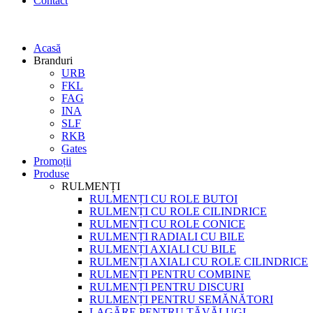
Contact
Acasă
Branduri
URB
FKL
FAG
INA
SLF
RKB
Gates
Promoții
Produse
RULMENȚI
RULMENȚI CU ROLE BUTOI
RULMENȚI CU ROLE CILINDRICE
RULMENȚI CU ROLE CONICE
RULMENȚI RADIALI CU BILE
RULMENȚI AXIALI CU BILE
RULMENȚI AXIALI CU ROLE CILINDRICE
RULMENȚI PENTRU COMBINE
RULMENȚI PENTRU DISCURI
RULMENȚI PENTRU SEMĂNĂTORI
LAGĂRE PENTRU TĂVĂLUGI