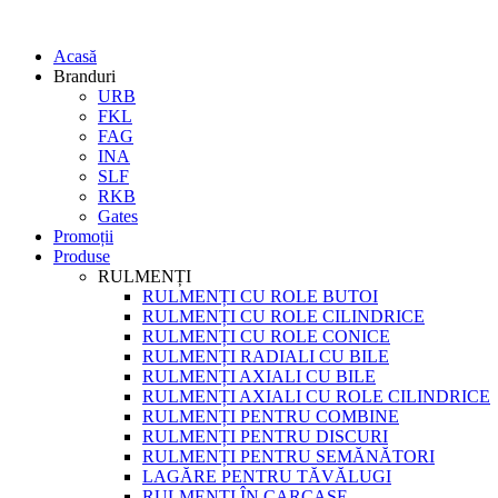
Acasă
Branduri
URB
FKL
FAG
INA
SLF
RKB
Gates
Promoții
Produse
RULMENȚI
RULMENȚI CU ROLE BUTOI
RULMENȚI CU ROLE CILINDRICE
RULMENȚI CU ROLE CONICE
RULMENȚI RADIALI CU BILE
RULMENȚI AXIALI CU BILE
RULMENȚI AXIALI CU ROLE CILINDRICE
RULMENȚI PENTRU COMBINE
RULMENȚI PENTRU DISCURI
RULMENȚI PENTRU SEMĂNĂTORI
LAGĂRE PENTRU TĂVĂLUGI
RULMENȚI ÎN CARCASE