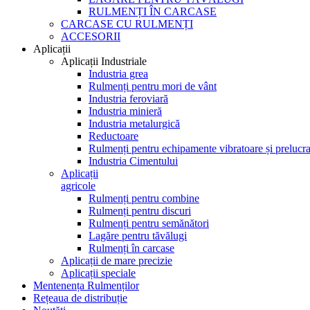
RULMENȚI ÎN CARCASE
CARCASE CU RULMENȚI
ACCESORII
Aplicații
Aplicații Industriale
Industria grea
Rulmenți pentru mori de vânt
Industria feroviară
Industria minieră
Industria metalurgică
Reductoare
Rulmenți pentru echipamente vibratoare și prelucra
Industria Cimentului
Aplicații
agricole
Rulmenți pentru combine
Rulmenți pentru discuri
Rulmenți pentru semănători
Lagăre pentru tăvălugi
Rulmenți în carcase
Aplicații de mare precizie
Aplicații speciale
Mentenența Rulmenților
Rețeaua de distribuție