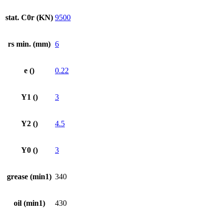
stat. C0r (KN)
9500
rs min. (mm)
6
e ()
0.22
Y1 ()
3
Y2 ()
4.5
Y0 ()
3
grease (min1)
340
oil (min1)
430