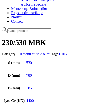
Aplicații de mare precizie
Aplicații speciale
Mentenența Rulmenților
Rețeaua de distribuție
Noutăți
Contact
Products
search
230/530 MBK
Category:
Rulmenți cu role butoi
Tag:
URB
d (mm)
530
D (mm)
780
B (mm)
185
dyn. Cr (KN)
4400