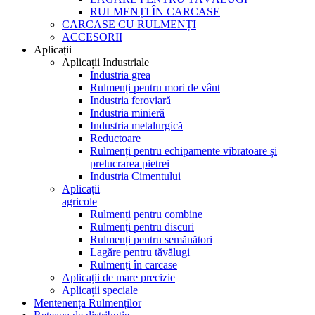
RULMENȚI ÎN CARCASE
CARCASE CU RULMENȚI
ACCESORII
Aplicații
Aplicații Industriale
Industria grea
Rulmenți pentru mori de vânt
Industria feroviară
Industria minieră
Industria metalurgică
Reductoare
Rulmenți pentru echipamente vibratoare și
prelucrarea pietrei
Industria Cimentului
Aplicații
agricole
Rulmenți pentru combine
Rulmenți pentru discuri
Rulmenți pentru semănători
Lagăre pentru tăvălugi
Rulmenți în carcase
Aplicații de mare precizie
Aplicații speciale
Mentenența Rulmenților