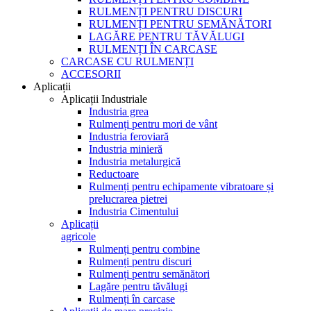
RULMENȚI PENTRU DISCURI
RULMENȚI PENTRU SEMĂNĂTORI
LAGĂRE PENTRU TĂVĂLUGI
RULMENȚI ÎN CARCASE
CARCASE CU RULMENȚI
ACCESORII
Aplicații
Aplicații Industriale
Industria grea
Rulmenți pentru mori de vânt
Industria feroviară
Industria minieră
Industria metalurgică
Reductoare
Rulmenți pentru echipamente vibratoare și
prelucrarea pietrei
Industria Cimentului
Aplicații
agricole
Rulmenți pentru combine
Rulmenți pentru discuri
Rulmenți pentru semănători
Lagăre pentru tăvălugi
Rulmenți în carcase