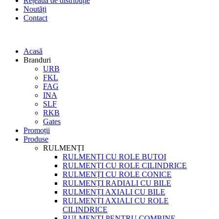
Rețeaua de distribuție
Noutăți
Contact
Acasă
Branduri
URB
FKL
FAG
INA
SLF
RKB
Gates
Promoții
Produse
RULMENȚI
RULMENȚI CU ROLE BUTOI
RULMENȚI CU ROLE CILINDRICE
RULMENȚI CU ROLE CONICE
RULMENȚI RADIALI CU BILE
RULMENȚI AXIALI CU BILE
RULMENȚI AXIALI CU ROLE
CILINDRICE
RULMENȚI PENTRU COMBINE