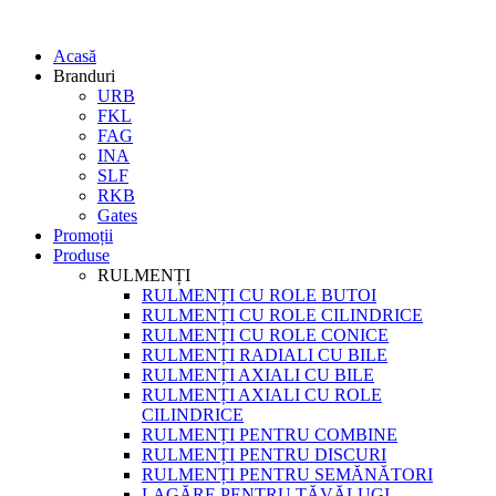
Acasă
Branduri
URB
FKL
FAG
INA
SLF
RKB
Gates
Promoții
Produse
RULMENȚI
RULMENȚI CU ROLE BUTOI
RULMENȚI CU ROLE CILINDRICE
RULMENȚI CU ROLE CONICE
RULMENȚI RADIALI CU BILE
RULMENȚI AXIALI CU BILE
RULMENȚI AXIALI CU ROLE
CILINDRICE
RULMENȚI PENTRU COMBINE
RULMENȚI PENTRU DISCURI
RULMENȚI PENTRU SEMĂNĂTORI
LAGĂRE PENTRU TĂVĂLUGI