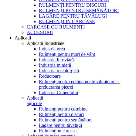
RULMENȚI PENTRU DISCURI
RULMENȚI PENTRU SEMĂNĂTORI
LAGĂRE PENTRU TĂVĂLUGI
RULMENȚI ÎN CARCASE
CARCASE CU RULMENȚI
ACCESORII
Aplicații
Aplicații Industriale
Industria grea
Rulmenți pentru mori de vânt
Industria feroviară
Industria minieră
Industria metalurgică
Reductoare
Rulmenți pentru echipamente vibratoare și
prelucrarea pietrei
Industria Cimentului
Aplicații
agricole
Rulmenți pentru combine
Rulmenți pentru discuri
Rulmenți pentru semănători
Lagăre pentru tăvălugi
Rulmenți în carcase