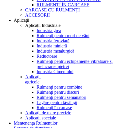
RULMENȚI ÎN CARCASE
CARCASE CU RULMENȚI
ACCESORII
Aplicații
Aplicații Industriale
Industria grea
Rulmenți pentru mori de vânt
Industria feroviară
Industria minieră
Industria metalurgică
Reductoare
Rulmenți pentru echipamente vibratoare și
prelucrarea pietrei
Industria Cimentului
Aplicații
agricole
Rulmenți pentru combine
Rulmenți pentru discuri
Rulmenți pentru semănători
Lagăre pentru tăvălugi
Rulmenți în carcase
Aplicații de mare precizie
Aplicații speciale
Mentenența Rulmenților