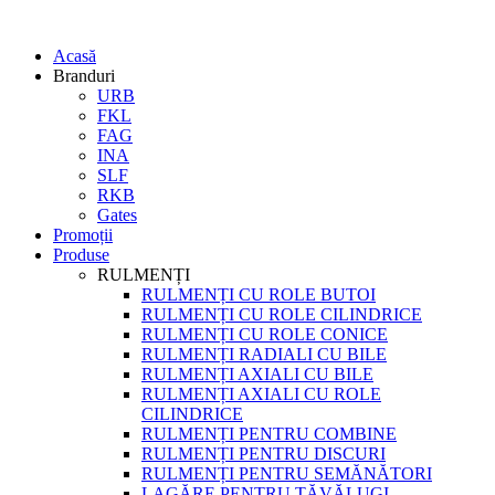
Acasă
Branduri
URB
FKL
FAG
INA
SLF
RKB
Gates
Promoții
Produse
RULMENȚI
RULMENȚI CU ROLE BUTOI
RULMENȚI CU ROLE CILINDRICE
RULMENȚI CU ROLE CONICE
RULMENȚI RADIALI CU BILE
RULMENȚI AXIALI CU BILE
RULMENȚI AXIALI CU ROLE
CILINDRICE
RULMENȚI PENTRU COMBINE
RULMENȚI PENTRU DISCURI
RULMENȚI PENTRU SEMĂNĂTORI
LAGĂRE PENTRU TĂVĂLUGI