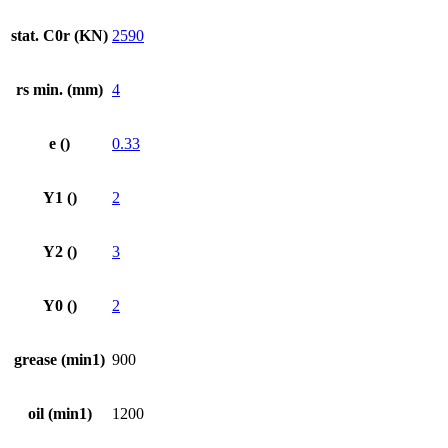
stat. C0r (KN)
2590
rs min. (mm)
4
e ()
0.33
Y1 ()
2
Y2 ()
3
Y0 ()
2
grease (min1)
900
oil (min1)
1200