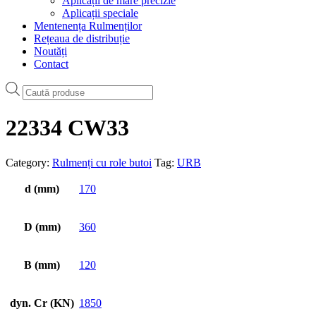
Aplicații de mare precizie
Aplicații speciale
Mentenența Rulmenților
Rețeaua de distribuție
Noutăți
Contact
Products
search
22334 CW33
Category:
Rulmenți cu role butoi
Tag:
URB
d (mm)
170
D (mm)
360
B (mm)
120
dyn. Cr (KN)
1850