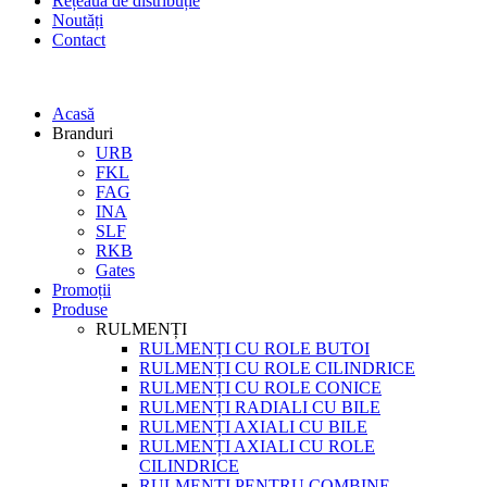
Rețeaua de distribuție
Noutăți
Contact
Acasă
Branduri
URB
FKL
FAG
INA
SLF
RKB
Gates
Promoții
Produse
RULMENȚI
RULMENȚI CU ROLE BUTOI
RULMENȚI CU ROLE CILINDRICE
RULMENȚI CU ROLE CONICE
RULMENȚI RADIALI CU BILE
RULMENȚI AXIALI CU BILE
RULMENȚI AXIALI CU ROLE
CILINDRICE
RULMENȚI PENTRU COMBINE