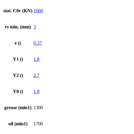
stat. C0r (KN)
1060
rs min. (mm)
3
e ()
0.37
Y1 ()
1.8
Y2 ()
2.7
Y0 ()
1.8
grease (min1)
1300
oil (min1)
1700