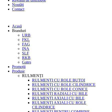
Rețeaua de distribuție
Noutăți
Contact
Acasă
Branduri
URB
FKL
FAG
INA
SLF
RKB
Gates
Promoții
Produse
RULMENȚI
RULMENȚI CU ROLE BUTOI
RULMENȚI CU ROLE CILINDRICE
RULMENȚI CU ROLE CONICE
RULMENȚI RADIALI CU BILE
RULMENȚI AXIALI CU BILE
RULMENȚI AXIALI CU ROLE
CILINDRICE
RULMENȚI PENTRU COMBINE