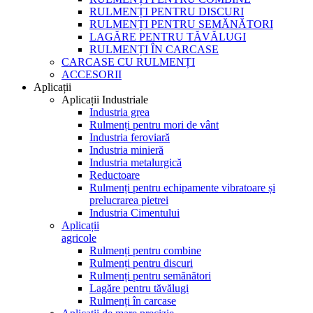
RULMENȚI PENTRU DISCURI
RULMENȚI PENTRU SEMĂNĂTORI
LAGĂRE PENTRU TĂVĂLUGI
RULMENȚI ÎN CARCASE
CARCASE CU RULMENȚI
ACCESORII
Aplicații
Aplicații Industriale
Industria grea
Rulmenți pentru mori de vânt
Industria feroviară
Industria minieră
Industria metalurgică
Reductoare
Rulmenți pentru echipamente vibratoare și
prelucrarea pietrei
Industria Cimentului
Aplicații
agricole
Rulmenți pentru combine
Rulmenți pentru discuri
Rulmenți pentru semănători
Lagăre pentru tăvălugi
Rulmenți în carcase