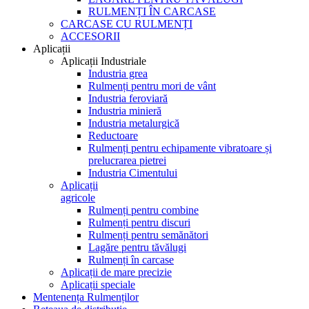
RULMENȚI ÎN CARCASE
CARCASE CU RULMENȚI
ACCESORII
Aplicații
Aplicații Industriale
Industria grea
Rulmenți pentru mori de vânt
Industria feroviară
Industria minieră
Industria metalurgică
Reductoare
Rulmenți pentru echipamente vibratoare și
prelucrarea pietrei
Industria Cimentului
Aplicații
agricole
Rulmenți pentru combine
Rulmenți pentru discuri
Rulmenți pentru semănători
Lagăre pentru tăvălugi
Rulmenți în carcase
Aplicații de mare precizie
Aplicații speciale
Mentenența Rulmenților