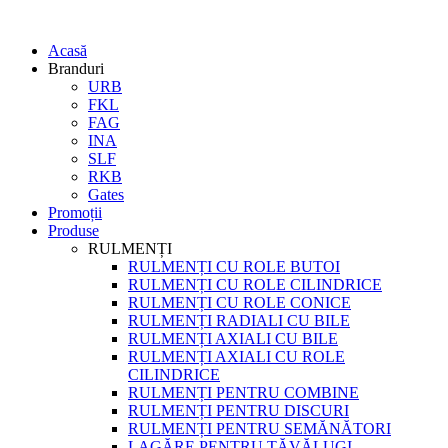
Acasă
Branduri
URB
FKL
FAG
INA
SLF
RKB
Gates
Promoții
Produse
RULMENȚI
RULMENȚI CU ROLE BUTOI
RULMENȚI CU ROLE CILINDRICE
RULMENȚI CU ROLE CONICE
RULMENȚI RADIALI CU BILE
RULMENȚI AXIALI CU BILE
RULMENȚI AXIALI CU ROLE
CILINDRICE
RULMENȚI PENTRU COMBINE
RULMENȚI PENTRU DISCURI
RULMENȚI PENTRU SEMĂNĂTORI
LAGĂRE PENTRU TĂVĂLUGI