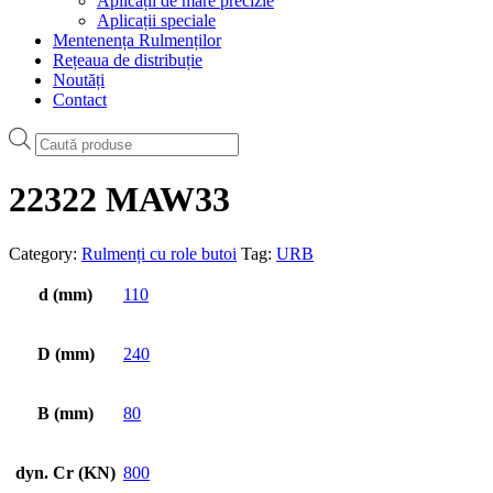
Aplicații de mare precizie
Aplicații speciale
Mentenența Rulmenților
Rețeaua de distribuție
Noutăți
Contact
Products
search
22322 MAW33
Category:
Rulmenți cu role butoi
Tag:
URB
d (mm)
110
D (mm)
240
B (mm)
80
dyn. Cr (KN)
800