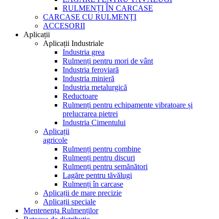
RULMENȚI ÎN CARCASE
CARCASE CU RULMENȚI
ACCESORII
Aplicații
Aplicații Industriale
Industria grea
Rulmenți pentru mori de vânt
Industria feroviară
Industria minieră
Industria metalurgică
Reductoare
Rulmenți pentru echipamente vibratoare și
prelucrarea pietrei
Industria Cimentului
Aplicații
agricole
Rulmenți pentru combine
Rulmenți pentru discuri
Rulmenți pentru semănători
Lagăre pentru tăvălugi
Rulmenți în carcase
Aplicații de mare precizie
Aplicații speciale
Mentenența Rulmenților