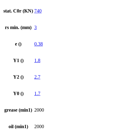
stat. C0r (KN)
740
rs min. (mm)
3
e ()
0.38
Y1 ()
1.8
Y2 ()
2.7
Y0 ()
1.7
grease (min1)
2000
oil (min1)
2000