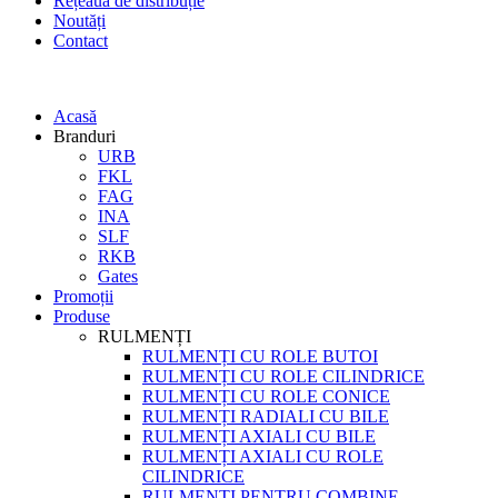
Rețeaua de distribuție
Noutăți
Contact
Acasă
Branduri
URB
FKL
FAG
INA
SLF
RKB
Gates
Promoții
Produse
RULMENȚI
RULMENȚI CU ROLE BUTOI
RULMENȚI CU ROLE CILINDRICE
RULMENȚI CU ROLE CONICE
RULMENȚI RADIALI CU BILE
RULMENȚI AXIALI CU BILE
RULMENȚI AXIALI CU ROLE
CILINDRICE
RULMENȚI PENTRU COMBINE