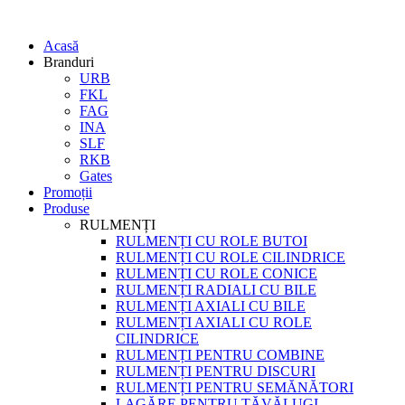
Acasă
Branduri
URB
FKL
FAG
INA
SLF
RKB
Gates
Promoții
Produse
RULMENȚI
RULMENȚI CU ROLE BUTOI
RULMENȚI CU ROLE CILINDRICE
RULMENȚI CU ROLE CONICE
RULMENȚI RADIALI CU BILE
RULMENȚI AXIALI CU BILE
RULMENȚI AXIALI CU ROLE
CILINDRICE
RULMENȚI PENTRU COMBINE
RULMENȚI PENTRU DISCURI
RULMENȚI PENTRU SEMĂNĂTORI
LAGĂRE PENTRU TĂVĂLUGI