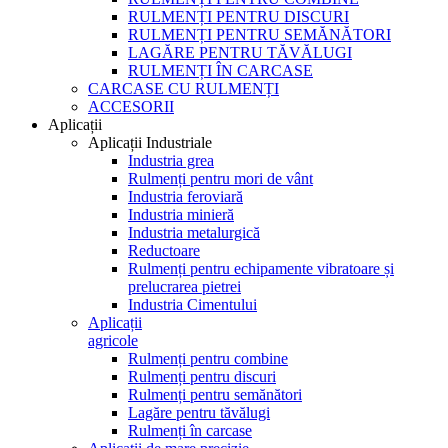
RULMENȚI PENTRU DISCURI
RULMENȚI PENTRU SEMĂNĂTORI
LAGĂRE PENTRU TĂVĂLUGI
RULMENȚI ÎN CARCASE
CARCASE CU RULMENȚI
ACCESORII
Aplicații
Aplicații Industriale
Industria grea
Rulmenți pentru mori de vânt
Industria feroviară
Industria minieră
Industria metalurgică
Reductoare
Rulmenți pentru echipamente vibratoare și
prelucrarea pietrei
Industria Cimentului
Aplicații
agricole
Rulmenți pentru combine
Rulmenți pentru discuri
Rulmenți pentru semănători
Lagăre pentru tăvălugi
Rulmenți în carcase