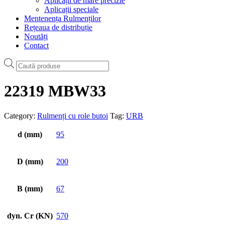
Aplicații de mare precizie
Aplicații speciale
Mentenența Rulmenților
Rețeaua de distribuție
Noutăți
Contact
Products
search
22319 MBW33
Category:
Rulmenți cu role butoi
Tag:
URB
d (mm)
95
D (mm)
200
B (mm)
67
dyn. Cr (KN)
570