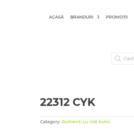
ACASĂ
BRANDURI
PROMOȚII
Products
search
22312 CYK
Category:
Rulmenți cu role butoi