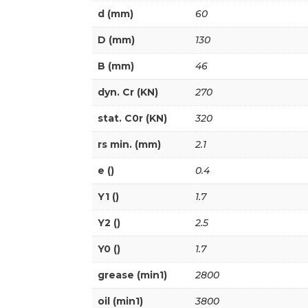
d (mm)
60
D (mm)
130
B (mm)
46
dyn. Cr (KN)
270
stat. C0r (KN)
320
rs min. (mm)
2.1
e ()
0.4
Y1 ()
1.7
Y2 ()
2.5
Y0 ()
1.7
grease (min1)
2800
oil (min1)
3800